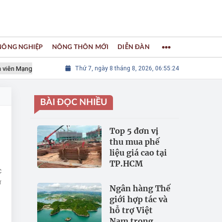
 NÔNG NGHIỆP
NÔNG THÔN MỚI
DIỄN ĐÀN
 Mạng lưới các Thành phố Thủ công sáng tạo Thế giới
Thứ 7, ngày 8 tháng 8, 2026, 06:55:24
LÀNG NGH
BÀI ĐỌC NHIỀU
Top 5 đơn vị
thu mua phế
liệu giá cao tại
TP.HCM
c
ở
Ngân hàng Thế
giới hợp tác và
hỗ trợ Việt
Nam trong