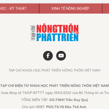
HỌC - KỸ THUẬT
KINH TẾ NÔNG NGHIỆP
TẠP CHÍ KHOA HỌC PHÁT TRIỂN NÔNG THÔN VIỆT NAM
TẠP CHÍ ĐIỆN TỬ KHOA HỌC PHÁT TRIỂN NÔNG THÔN VIỆT NAM
 hoạt động số 74/GP-BTTTT ngày 26/01/2022 của Bộ Thông tin và Tr
TỔNG BIÊN TẬP:
GS.TSKH Trần Duy Quý
Chủ tịch HĐBT:
PGS.TS.VS Đào Thế Anh