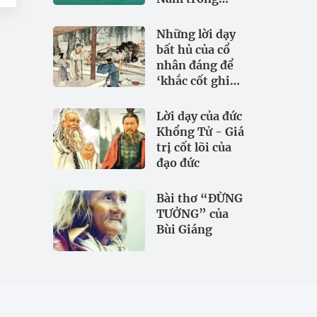
đảm bảo an
ninh nguồn
Những lời dạy
nước
bất hủ của cổ
nhân đáng để
‘khắc cốt ghi
tâm
Lời dạy của đức
Khổng Tử - Giá
trị cốt lõi của
đạo đức
Bài thơ “ĐỪNG
TƯỞNG” của
Bùi Giáng