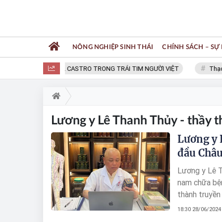
NÔNG NGHIỆP SINH THÁI
CHÍNH SÁCH – SỰ 
FIDEL CASTRO TRONG TRÁI TIM NGƯỜI VIỆT
Thạc s
Lương y Lê Thanh Thủy - thầy
Lương y 
đầu Châu
Lương y Lê T
nam chữa bện
thành truyền
cha trực tiế
18:30 28/06/2024
chữa bệnh cứ