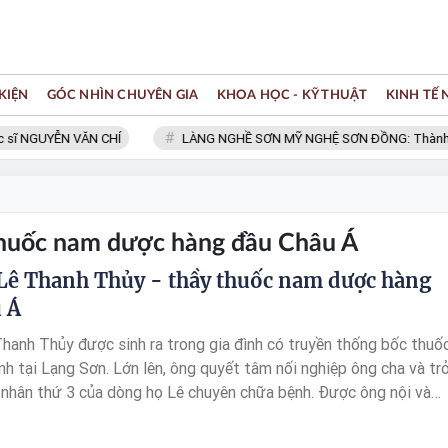
KIỆN
GÓC NHÌN CHUYÊN GIA
KHOA HỌC - KỸ THUẬT
KINH TẾ
ĩ NGUYỄN VĂN CHÍ
LÀNG NGHỀ SƠN MỸ NGHỆ SƠN ĐỒNG: Thành viên
 thuốc nam dược hàng đầu Châu Á
Lê Thanh Thủy - thầy thuốc nam dược hàng
 Á
hanh Thủy được sinh ra trong gia đình có truyền thống bốc thuố
h tại Lạng Sơn. Lớn lên, ông quyết tâm nối nghiệp ông cha và tr
 nhân thứ 3 của dòng họ Lê chuyên chữa bệnh. Được ông nội và
p uốn nắn từ nhỏ nên ông luôn có ý thức y đức sâu sắc trong nghề
u người.