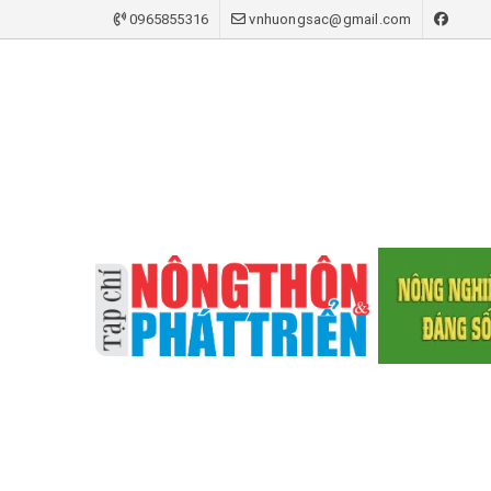
0965855316
vnhuongsac@gmail.com