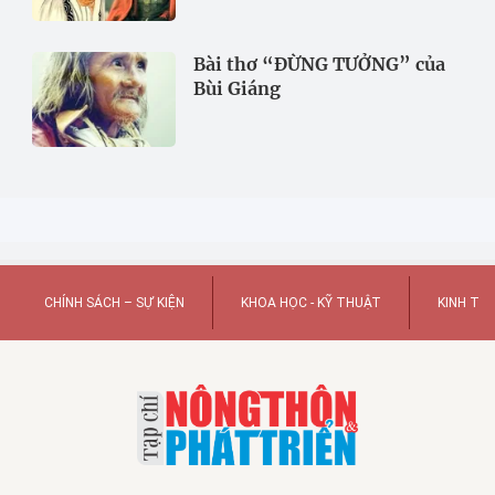
Bài thơ “ĐỪNG TƯỞNG” của
Bùi Giáng
CHÍNH SÁCH – SỰ KIỆN
KHOA HỌC - KỸ THUẬT
KINH TẾ