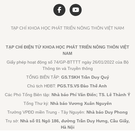
TẠP CHÍ KHOA HỌC PHÁT TRIỂN NÔNG THÔN VIỆT NAM
TẠP CHÍ ĐIỆN TỬ KHOA HỌC PHÁT TRIỂN NÔNG THÔN VIỆT
NAM
Giấy phép hoạt động số 74/GP-BTTTT ngày 26/01/2022 của Bộ
Thông tin và Truyền thông
TỔNG BIÊN TẬP:
GS.TSKH Trần Duy Quý
Chủ tịch HĐBT:
PGS.TS.VS Đào Thế Anh
Các Phó Tổng Biên tập:
Nhà báo Phí Văn Điển; TS. Lê Thành Ý
Tổng Thư ký:
Nhà báo Vương Xuân Nguyên
Trưởng VPĐD miền Trung - Tây Nguyên:
Nhà báo Duy Phong
Trụ sở:
Nhà số 01 Ngõ 186, đường Trần Duy Hưng, Cầu Giấy,
Hà Nội