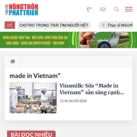
FIDEL CASTRO TRONG TRÁI TIM NGƯỜI VIỆT
Thạc sĩ NGUYỄN 
made in Vietnam”
Vinamilk: Sữa “Made in
Vietnam” sẵn sàng cạnh
tranh về chất lượng với
16:56 04/09/2024
quốc tế
BÀI ĐỌC NHIỀU