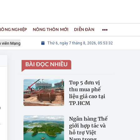
 NÔNG NGHIỆP
NÔNG THÔN MỚI
DIỄN ĐÀN
 Mạng lưới các Thành phố Thủ công sáng tạo Thế giới
Thứ 6, ngày 7 tháng 8, 2026, 05:53:33
LÀNG NGH
BÀI ĐỌC NHIỀU
Top 5 đơn vị
thu mua phế
liệu giá cao tại
TP.HCM
o
Ngân hàng Thế
a
giới hợp tác và
hỗ trợ Việt
i
Nam trong