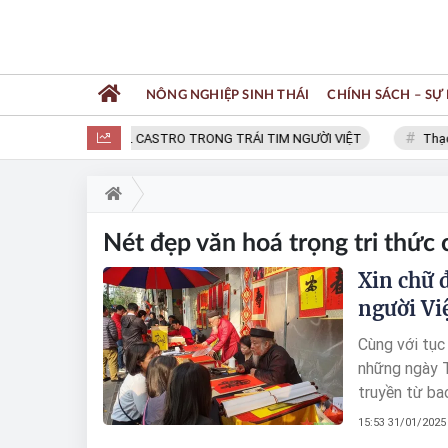
NÔNG NGHIỆP SINH THÁI
CHÍNH SÁCH – SỰ 
FIDEL CASTRO TRONG TRÁI TIM NGƯỜI VIỆT
Thạc s
Nét đẹp văn hoá trọng tri thức 
Xin chữ 
người Vi
Cùng với tục
những ngày T
truyền từ bao
đình, thể hiệ
15:53 31/01/2025
tri thức và 