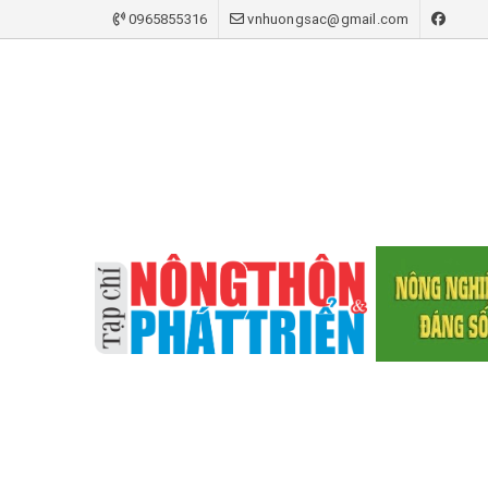
0965855316
vnhuongsac@gmail.com