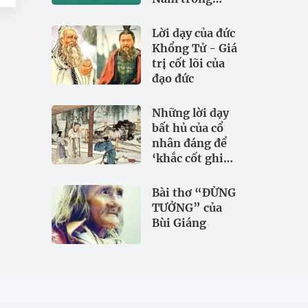
đảm bảo an
ninh nguồn
Lời dạy của đức
nước
Khổng Tử - Giá
trị cốt lõi của
đạo đức
Những lời dạy
bất hủ của cổ
nhân đáng để
‘khắc cốt ghi
tâm
Bài thơ “ĐỪNG
TƯỞNG” của
Bùi Giáng