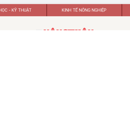
HỌC - KỸ THUẬT
KINH TẾ NÔNG NGHIỆP
TẠP CHÍ KHOA HỌC PHÁT TRIỂN NÔNG THÔN VIỆT NAM
TẠP CHÍ ĐIỆN TỬ KHOA HỌC PHÁT TRIỂN NÔNG THÔN VIỆT NAM
 hoạt động số 74/GP-BTTTT ngày 26/01/2022 của Bộ Thông tin và Tr
TỔNG BIÊN TẬP:
GS.TSKH Trần Duy Quý
Chủ tịch HĐBT:
PGS.TS.VS Đào Thế Anh