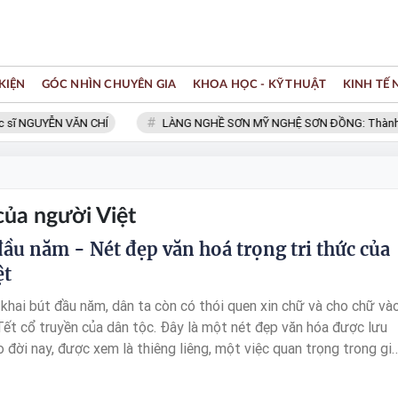
KIỆN
GÓC NHÌN CHUYÊN GIA
KHOA HỌC - KỸ THUẬT
KINH TẾ
ĩ NGUYỄN VĂN CHÍ
LÀNG NGHỀ SƠN MỸ NGHỆ SƠN ĐỒNG: Thành viên
của người Việt
đầu năm - Nét đẹp văn hoá trọng tri thức của
ệt
 khai bút đầu năm, dân ta còn có thói quen xin chữ và cho chữ và
ết cổ truyền của dân tộc. Đây là một nét đẹp văn hóa được lưu
 đời nay, được xem là thiêng liêng, một việc quan trọng trong gi
n truyền thống hiếu học của người Việt, sự trọng chữ nghĩa, trọng
cũng là mong muốn xin được con chữ lấy may mắn, cầu một năm tà