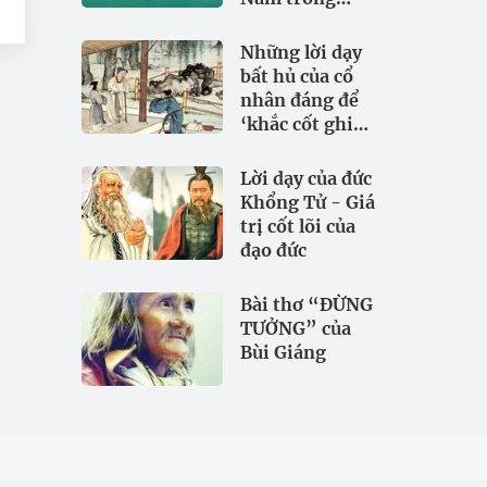
đảm bảo an
0
ninh nguồn
p
Những lời dạy
nước
bất hủ của cổ
nhân đáng để
‘khắc cốt ghi
tâm
Lời dạy của đức
Khổng Tử - Giá
trị cốt lõi của
đạo đức
Bài thơ “ĐỪNG
TƯỞNG” của
Bùi Giáng