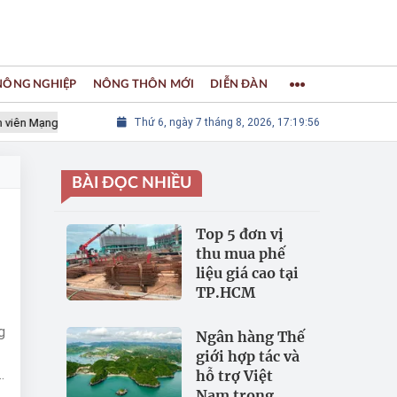
 NÔNG NGHIỆP
NÔNG THÔN MỚI
DIỄN ĐÀN
 Mạng lưới các Thành phố Thủ công sáng tạo Thế giới
Thứ 6, ngày 7 tháng 8, 2026, 17:19:56
LÀNG NGH
BÀI ĐỌC NHIỀU
Top 5 đơn vị
thu mua phế
liệu giá cao tại
TP.HCM
g
Ngân hàng Thế
giới hợp tác và
n
hỗ trợ Việt
Nam trong
y