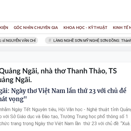
KIỆN
GÓC NHÌN CHUYÊN GIA
KHOA HỌC - KỸ THUẬT
KINH TẾ
sĩ NGUYỄN VĂN CHÍ
LÀNG NGHỀ SƠN MỸ NGHỆ SƠN ĐỒNG: Thành viên
 Quảng Ngãi, nhà thơ Thanh Thảo, TS
ảng Ngãi.
ãi: Ngày thơ Việt Nam lần thứ 23 với chủ đề
hát vọng"
nhằm Ngày Tết Nguyên tiêu, Hội Văn học - Nghệ thuật tỉnh Quản
p với Sở Giáo dục và Đào tạo, Trường Trung học phổ thông số 1
chức trang trọng Ngày thơ Việt Nam lần thứ 23 với chủ đề: “Xuâ
Đây là một trong những hoạt động hướng tới kỷ niệm 80 năm ngà