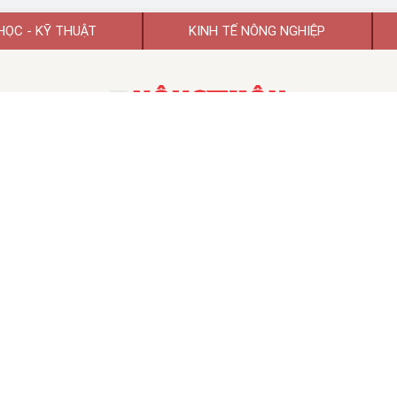
HỌC - KỸ THUẬT
KINH TẾ NÔNG NGHIỆP
TẠP CHÍ KHOA HỌC PHÁT TRIỂN NÔNG THÔN VIỆT NAM
TẠP CHÍ ĐIỆN TỬ KHOA HỌC PHÁT TRIỂN NÔNG THÔN VIỆT NAM
 hoạt động số 74/GP-BTTTT ngày 26/01/2022 của Bộ Thông tin và Tr
TỔNG BIÊN TẬP:
GS.TSKH Trần Duy Quý
Chủ tịch HĐBT:
PGS.TS.VS Đào Thế Anh