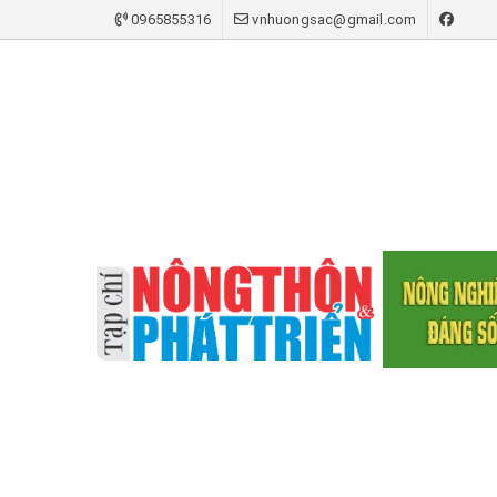
0965855316
vnhuongsac@gmail.com