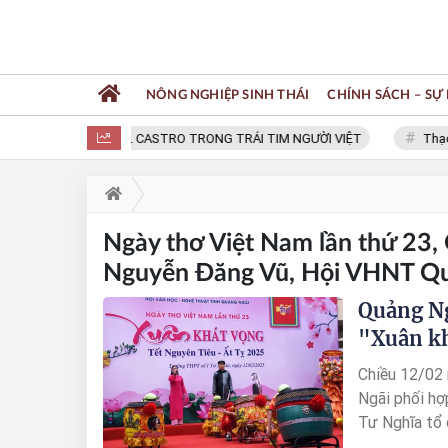
NÔNG NGHIỆP SINH THÁI
CHÍNH SÁCH – SỰ 
FIDEL CASTRO TRONG TRÁI TIM NGƯỜI VIỆT
Thạc 
Ngày thơ Việt Nam lần thứ 23,
Nguyễn Đăng Vũ, Hội VHNT Qu
Quảng Ng
"Xuân k
Chiều 12/02 
Ngãi phối hợ
Tư Nghĩa tổ 
khát vọng”. 