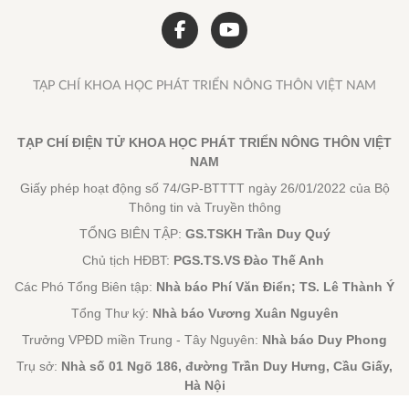
TẠP CHÍ KHOA HỌC PHÁT TRIỂN NÔNG THÔN VIỆT NAM
TẠP CHÍ ĐIỆN TỬ KHOA HỌC PHÁT TRIỂN NÔNG THÔN VIỆT
NAM
Giấy phép hoạt động số 74/GP-BTTTT ngày 26/01/2022 của Bộ
Thông tin và Truyền thông
TỔNG BIÊN TẬP:
GS.TSKH Trần Duy Quý
Chủ tịch HĐBT:
PGS.TS.VS Đào Thế Anh
Các Phó Tổng Biên tập:
Nhà báo Phí Văn Điển; TS. Lê Thành Ý
Tổng Thư ký:
Nhà báo Vương Xuân Nguyên
Trưởng VPĐD miền Trung - Tây Nguyên:
Nhà báo Duy Phong
Trụ sở:
Nhà số 01 Ngõ 186, đường Trần Duy Hưng, Cầu Giấy,
Hà Nội