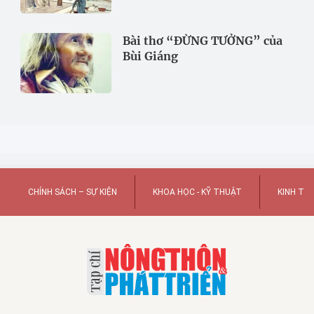
Bài thơ “ĐỪNG TƯỞNG” của
Bùi Giáng
CHÍNH SÁCH – SỰ KIỆN
KHOA HỌC - KỸ THUẬT
KINH TẾ