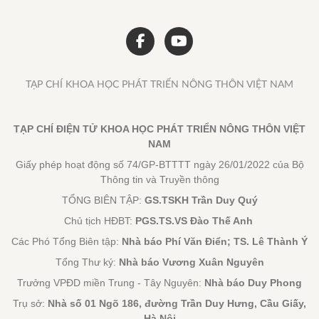
TẠP CHÍ KHOA HỌC PHÁT TRIỂN NÔNG THÔN VIỆT NAM
TẠP CHÍ ĐIỆN TỬ KHOA HỌC PHÁT TRIỂN NÔNG THÔN VIỆT
NAM
Giấy phép hoạt động số 74/GP-BTTTT ngày 26/01/2022 của Bộ
Thông tin và Truyền thông
TỔNG BIÊN TẬP:
GS.TSKH Trần Duy Quý
Chủ tịch HĐBT:
PGS.TS.VS Đào Thế Anh
Các Phó Tổng Biên tập:
Nhà báo Phí Văn Điển; TS. Lê Thành Ý
Tổng Thư ký:
Nhà báo Vương Xuân Nguyên
Trưởng VPĐD miền Trung - Tây Nguyên:
Nhà báo Duy Phong
Trụ sở:
Nhà số 01 Ngõ 186, đường Trần Duy Hưng, Cầu Giấy,
Hà Nội