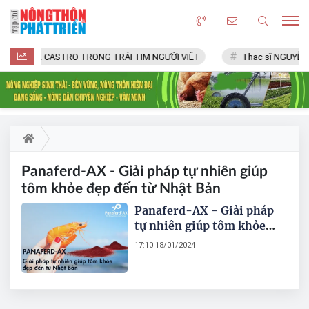
FIDEL CASTRO TRONG TRÁI TIM NGƯỜI VIỆT
Thạc sĩ NGUYỄN 
Panaferd-AX - Giải pháp tự nhiên giúp
tôm khỏe đẹp đến từ Nhật Bản
Panaferd-AX - Giải pháp
tự nhiên giúp tôm khỏe
đẹp đến từ Nhật Bản
17:10 18/01/2024