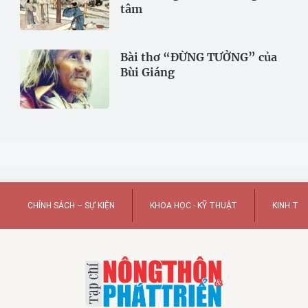
tâm
Bài thơ “ĐỪNG TƯỞNG” của
Bùi Giáng
CHÍNH SÁCH – SỰ KIỆN
KHOA HỌC - KỸ THUẬT
KINH TẾ