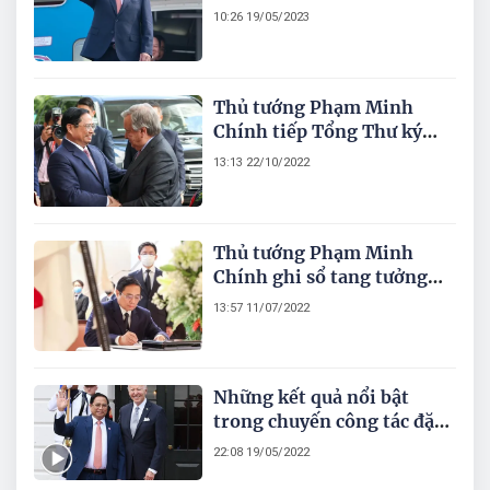
nghị Thượng đỉnh G7 mở
10:26 19/05/2023
rộng
Thủ tướng Phạm Minh
Chính tiếp Tổng Thư ký
Liên Hợp Quốc
13:13 22/10/2022
Thủ tướng Phạm Minh
Chính ghi sổ tang tưởng
niệm cựu Thủ tướng Nhật
13:57 11/07/2022
Bản Abe
Những kết quả nổi bật
trong chuyến công tác đặc
biệt 'ba trong một' của Thủ
22:08 19/05/2022
tướng