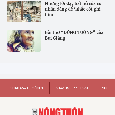
Những lời dạy bất hủ của cổ
nhân đáng để ‘khắc cốt ghi
tâm
Bài thơ “ĐỪNG TƯỞNG” của
Bùi Giáng
CHÍNH SÁCH – SỰ KIỆN
KHOA HỌC - KỸ THUẬT
KINH TẾ