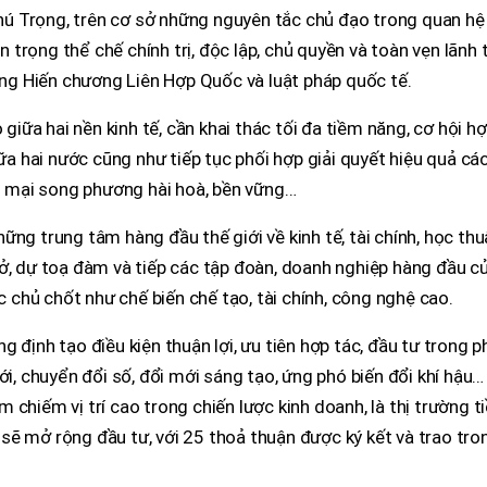
ú Trọng, trên cơ sở những nguyên tắc chủ đạo trong quan hệ
ôn trọng thể chế chính trị, độc lập, chủ quyền và toàn vẹn lãnh 
rọng Hiến chương Liên Hợp Quốc và luật pháp quốc tế.
 giữa hai nền kinh tế, cần khai thác tối đa tiềm năng, cơ hội h
iữa hai nước cũng như tiếp tục phối hợp giải quyết hiệu quả cá
 mại song phương hài hoà, bền vững…
ng trung tâm hàng đầu thế giới về kinh tế, tài chính, học thu
ở, dự toạ đàm và tiếp các tập đoàn, doanh nghiệp hàng đầu c
ực chủ chốt như chế biến chế tạo, tài chính, công nghệ cao.
 định tạo điều kiện thuận lợi, ưu tiên hợp tác, đầu tư trong p
ới, chuyển đổi số, đổi mới sáng tạo, ứng phó biến đổi khí hậu…
 chiếm vị trí cao trong chiến lược kinh doanh, là thị trường t
sẽ mở rộng đầu tư, với 25 thoả thuận được ký kết và trao tro