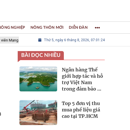
 NÔNG NGHIỆP
NÔNG THÔN MỚI
DIỄN ĐÀN
ng lưới các Thành phố Thủ công sáng tạo Thế giới
Thứ 5, ngày 6 tháng 8, 2026, 07:01:25
LÀNG NGHỀ K
BÀI ĐỌC NHIỀU
Ngân hàng Thế
giới hợp tác và hỗ
trợ Việt Nam
trong đảm bảo an
ninh nguồn nước
Top 5 đơn vị thu
mua phế liệu giá
ề
cao tại TP.HCM