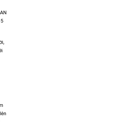
EAN
 5
i,
ới
am
lên