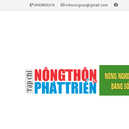
0965855316
vnhuongsac@gmail.com