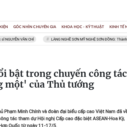
KIỆN
GÓC NHÌN CHUYÊN GIA
KHOA HỌC - KỸ THUẬT
KINH TẾ
GUYỄN VĂN CHÍ
LÀNG NGHỀ SƠN MỸ NGHỆ SƠN ĐỒNG: Thành viên Mạ
i bật trong chuyến công tác
ng một' của Thủ tướng
ủ Phạm Minh Chính và đoàn đại biểu cấp cao Việt Nam đã v
 công tác tham dự Hội nghị Cấp cao đặc biệt ASEAN-Hoa Kỳ,
n Hợp Quốc từ ngày 11-17/5.