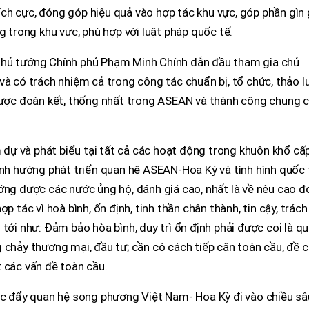
ch cực, đóng góp hiệu quả vào hợp tác khu vực, góp phần gìn 
g trong khu vực, phù hợp với luật pháp quốc tế.
Thủ tướng Chính phủ Phạm Minh Chính dẫn đầu tham gia chủ
và có trách nhiệm cả trong công tác chuẩn bị, tổ chức, thảo l
 được đoàn kết, thống nhất trong ASEAN và thành công chung 
ự và phát biểu tại tất cả các hoạt động trong khuôn khổ cấ
ịnh hướng phát triển quan hệ ASEAN-Hoa Kỳ và tình hình quốc 
ớng được các nước ủng hộ, đánh giá cao, nhất là về nêu cao đ
p tác vì hoà bình, ổn định, tinh thần chân thành, tin cậy, trách
tới như: Đảm bảo hòa bình, duy trì ổn định phải được coi là q
 chảy thương mại, đầu tư; cần có cách tiếp cận toàn cầu, đề 
 các vấn đề toàn cầu.
úc đẩy quan hệ song phương Việt Nam- Hoa Kỳ đi vào chiều sâ