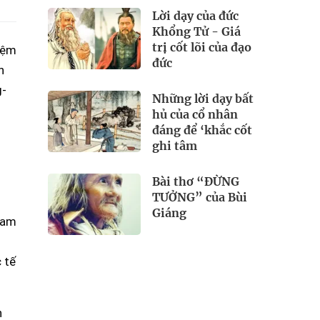
Lời dạy của đức
Khổng Tử - Giá
trị cốt lõi của đạo
iệm
đức
h
g-
Những lời dạy bất
hủ của cổ nhân
đáng để ‘khắc cốt
ghi tâm
Bài thơ “ĐỪNG
TƯỞNG” của Bùi
Giáng
Nam
 tế
n