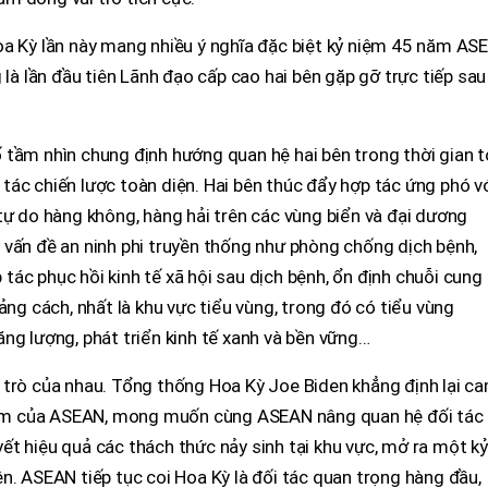
oa Kỳ lần này mang nhiều ý nghĩa đặc biệt kỷ niệm 45 năm AS
 là lần đầu tiên Lãnh đạo cấp cao hai bên gặp gỡ trực tiếp sau
tầm nhìn chung định hướng quan hệ hai bên trong thời gian tớ
ác chiến lược toàn diện. Hai bên thúc đẩy hợp tác ứng phó v
tự do hàng không, hàng hải trên các vùng biển và đại dương
 vấn đề an ninh phi truyền thống như phòng chống dịch bệnh,
p tác phục hồi kinh tế xã hội sau dịch bệnh, ổn định chuỗi cung
ảng cách, nhất là khu vực tiểu vùng, trong đó có tiểu vùng
ng lượng, phát triển kinh tế xanh và bền vững…
vai trò của nhau. Tổng thống Hoa Kỳ Joe Biden khẳng định lại c
 tâm của ASEAN, mong muốn cùng ASEAN nâng quan hệ đối tác 
t hiệu quả các thách thức nảy sinh tại khu vực, mở ra một kỷ
n. ASEAN tiếp tục coi Hoa Kỳ là đối tác quan trọng hàng đầu,