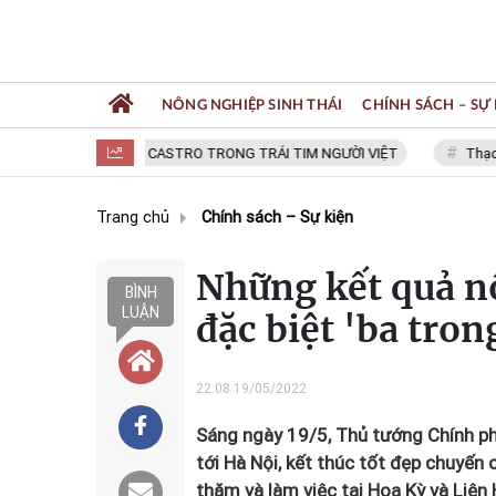
NÔNG NGHIỆP SINH THÁI
CHÍNH SÁCH – SỰ 
FIDEL CASTRO TRONG TRÁI TIM NGƯỜI VIỆT
Thạc sĩ N
Trang chủ
Chính sách – Sự kiện
Những kết quả nổ
BÌNH
LUẬN
đặc biệt 'ba tro
22:08 19/05/2022
Sáng ngày 19/5, Thủ tướng Chính ph
tới Hà Nội, kết thúc tốt đẹp chuyến
thăm và làm việc tại Hoa Kỳ và Liê