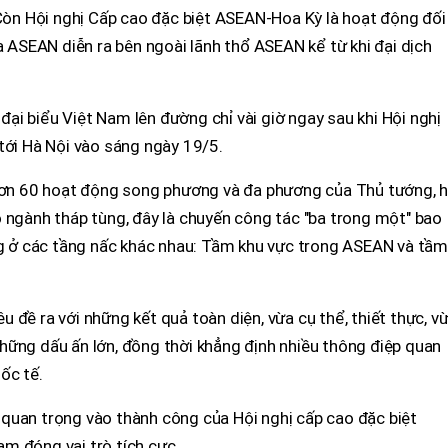
 Còn Hội nghị Cấp cao đặc biệt ASEAN-Hoa Kỳ là hoạt động đối
a ASEAN diễn ra bên ngoài lãnh thổ ASEAN kể từ khi đại dịch
i biểu Việt Nam lên đường chỉ vài giờ ngay sau khi Hội nghị
tới Hà Nội vào sáng ngày 19/5.
 hơn 60 hoạt động song phương và đa phương của Thủ tướng, 
 ngành tháp tùng, đây là chuyến công tác "ba trong một" bao
 ở các tầng nấc khác nhau: Tầm khu vực trong ASEAN và tầm
 đề ra với những kết quả toàn diện, vừa cụ thể, thiết thực, v
a những dấu ấn lớn, đồng thời khẳng định nhiều thông điệp quan
ốc tế.
quan trọng vào thành công của Hội nghị cấp cao đặc biệt
m đóng vai trò tích cực.