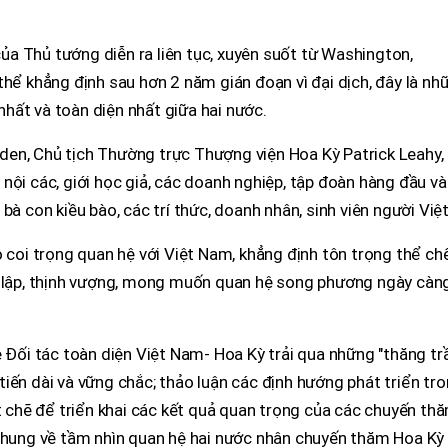
a Thủ tướng diễn ra liên tục, xuyên suốt từ Washington,
thể khẳng định sau hơn 2 năm gián đoạn vì đại dịch, đây là nh
 nhất và toàn diện nhất giữa hai nước.
en, Chủ tịch Thường trực Thượng viện Hoa Kỳ Patrick Leahy,
nội các, giới học giả, các doanh nghiệp, tập đoàn hàng đầu và
bà con kiều bào, các trí thức, doanh nhân, sinh viên người Việt
ỏ coi trọng quan hệ với Việt Nam, khẳng định tôn trọng thể ch
c lập, thịnh vượng, mong muốn quan hệ song phương ngày càn
ệ Đối tác toàn diện Việt Nam- Hoa Kỳ trải qua những "thăng t
iến dài và vững chắc; thảo luận các định hướng phát triển tr
ặt chẽ để triển khai các kết quả quan trọng của các chuyến th
 chung về tầm nhìn quan hệ hai nước nhân chuyến thăm Hoa Kỳ