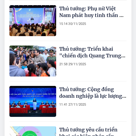
Thủ tướng: Phụ nữ Việt
Nam phát huy tinh thần “3
tiên phong”; “5 làm chủ”
15:14 30/11/2025
trong khởi nghiệp sáng tạo
Thủ tướng: Triển khai
"chiến dịch Quang Trung"
thần tốc dựng lại nhà cho
21:58 29/11/2025
đồng bào bị thiên tai
Thủ tướng: Cộng đồng
doanh nghiệp là lực lượng
sản xuất vật chất chủ yếu
11:41 27/11/2025
của nền kinh tế Việt Nam
Thủ tướng yêu cầu triển