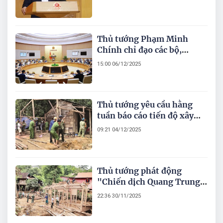
cho người dân, cho doanh
nghiệp, tạo không gian
phát triển mới
Thủ tướng Phạm Minh
Chính chỉ đạo các bộ,
ngành, địa phương tập
15:00 06/12/2025
trung thực hiện 10 nội
dung trọng tâm thời gian
tới
Thủ tướng yêu cầu hằng
tuần báo cáo tiến độ xây
dựng, sửa chữa nhà cho
09:21 04/12/2025
Nhân dân sau bão, lũ
Thủ tướng phát động
"Chiến dịch Quang Trung"
thần tốc xây dựng lại, sửa
22:36 30/11/2025
chữa nhà bị thiệt hại do
thiên tai miền Trung