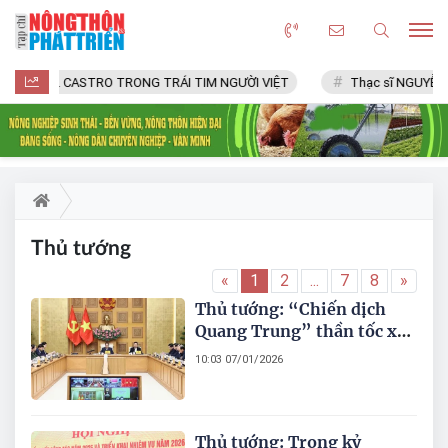
FIDEL CASTRO TRONG TRÁI TIM NGƯỜI VIỆT
Thạc sĩ NGUYỄN V
Thủ tướng
«
1
2
...
7
8
»
Thủ tướng: “Chiến dịch
Quang Trung” thần tốc xây
dựng lại, sửa chữa nhà ở
10:03 07/01/2026
cho các hộ dân có nhà bị
thiệt hại do bão, lũ tại khu
vực miền Trung có ý nghĩa
nhân văn sâu sắc
Thủ tướng: Trong kỷ