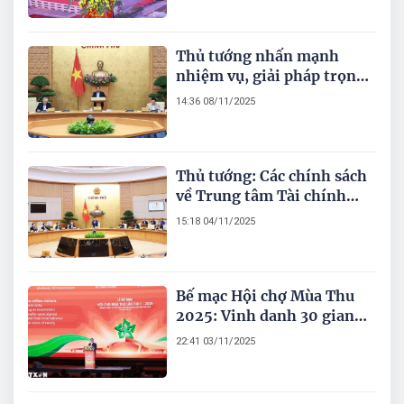
trọng
Thủ tướng nhấn mạnh
nhiệm vụ, giải pháp trọng
tâm từ nay đến cuối năm
14:36 08/11/2025
2025 và đầu năm 2026
Thủ tướng: Các chính sách
về Trung tâm Tài chính
quốc tế tại Việt Nam phải
15:18 04/11/2025
đột phá, vượt trội và theo
nguyên tắc mở, công khai,
minh bạch
Bế mạc Hội chợ Mùa Thu
2025: Vinh danh 30 gian
trưng bày tiêu biểu
22:41 03/11/2025