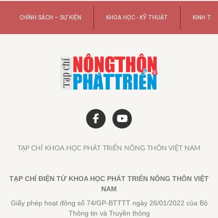
CHÍNH SÁCH – SỰ KIỆN
KHOA HỌC - KỸ THUẬT
KINH TẾ
TẠP CHÍ KHOA HỌC PHÁT TRIỂN NÔNG THÔN VIỆT NAM
TẠP CHÍ ĐIỆN TỬ KHOA HỌC PHÁT TRIỂN NÔNG THÔN VIỆT
NAM
Giấy phép hoạt động số 74/GP-BTTTT ngày 26/01/2022 của Bộ
Thông tin và Truyền thông