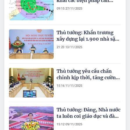
khai các biện pháp cần
thiết cao nhất để phòng,
09:15 27/11/2025
tránh, ứng phó bão số 15
Thủ tướng: Khẩn trương
xây dựng lại 1.900 nhà sập
đổ, 67.000 nhà tốc mái cho
21:23 13/11/2025
đồng bào miền Trung
Thủ tướng yêu cầu chấn
chỉnh kịp thời, tăng cường
kỷ cương, minh bạch trong
15:16 11/11/2025
quy trình xét duyệt, mua -
bán, cho thuê, thuê mua
nhà ở xã hội
Thủ tướng: Đảng, Nhà nước
ta luôn coi giáo dục và đào
tạo là quốc sách hàng đầu,
15:12 09/11/2025
có vai trò đặc biệt quan