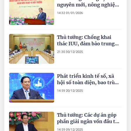
nguyên mới, nông nghiệp
vẫn là trụ đỡ nhưng phải
14:32 01/01/2026
đột phá mạnh mẽ hơn
Thủ tướng: Chống khai
thác IUU, đảm bảo trung
thực, khách quan, không
21:30 30/12/2025
hình thức
Phát triển kinh tế số, xã
hội số toàn diện, bao trùm;
đạt mục tiêu tăng trưởng
14:59 20/12/2025
GDP hai con số giai đoạn
2026-2030
Thủ tướng: Các dự án góp
phần giải ngân vốn đầu tư
công, tạo công ăn việc làm
14:59 09/12/2025