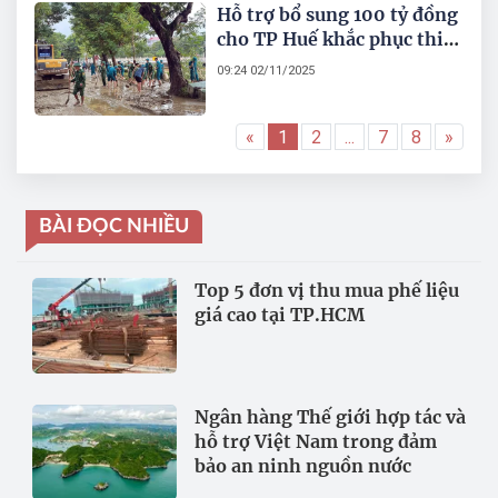
Hỗ trợ bổ sung 100 tỷ đồng
cho TP Huế khắc phục thiệt
hại do mưa lũ
09:24 02/11/2025
«
1
2
...
7
8
»
BÀI ĐỌC NHIỀU
Top 5 đơn vị thu mua phế liệu
giá cao tại TP.HCM
Ngân hàng Thế giới hợp tác và
hỗ trợ Việt Nam trong đảm
bảo an ninh nguồn nước