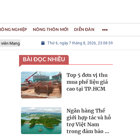
 NÔNG NGHIỆP
NÔNG THÔN MỚI
DIỄN ĐÀN
ng lưới các Thành phố Thủ công sáng tạo Thế giới
Thứ 6, ngày 7 tháng 8, 2026, 23:09:00
LÀNG NGHỀ KH
BÀI ĐỌC NHIỀU
Top 5 đơn vị thu
mua phế liệu giá
cao tại TP.HCM
Ngân hàng Thế
giới hợp tác và hỗ
trợ Việt Nam
trong đảm bảo an
ninh nguồn nước