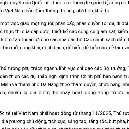
nghị quyết của Quốc hội; theo các thông lệ quốc tế, song có 
iện Việt Nam bảo đảm thông thoáng, phù hợp, khả thi.
ột việc giao một người; phân cấp, phân quyền tối đa, đi đôi
 thực thi của cấp dưới, thiết kế các công cụ giám sát, kiểm
 kiểm tạo thuận lợi cho các nhà đầu tư. Các chính sách đảm
n tắc mở, công khai, minh bạch, dễ hiểu, dễ tiếp cận, dễ làm v
hủ tướng phụ trách ngành, lĩnh vực chỉ đạo các Bộ trưởng, 
oàn thiện các dự thảo nghị định trình Chính phủ ban hành t
 Minh và thành phố Đà Nẵng theo thẩm quyền, chức năng, nh
ách, chuẩn bị địa điểm, bộ máy hoạt động xong trước n
ốc tế tại Việt Nam phải hoạt động từ tháng 11/2025, Thủ tư
 địa phương chủ động, tích cực, sáng tạo, tăng tốc, bứt phá, 