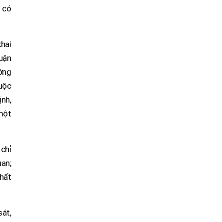
í có
khai
uận
ớng
uộc
ịnh,
một
 chỉ
uan;
hất
sát,