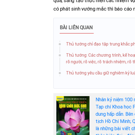
quả, sáng tạo thực hiện các nhiệm vụ
có phát sinh vướng mắc thì báo cáo ng
BÀI LIÊN QUAN
Thủ tướng chỉ đạo tập trung khắc p
Thủ tướng: Các chương trình, kế hoạ
rõ người, rõ việc, rõ trách nhiệm, rõ 
Thủ tướng yêu cầu giữ nghiêm kỷ luậ
Nhân kỷ niệm 100 
Tạp chí Khoa học P
dung hấp dẫn. Bên 
tịch Hồ Chí Minh; 
là những bài viết 