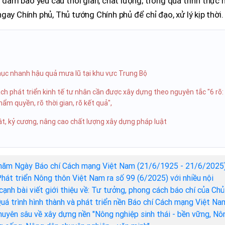
 đảm bảo yêu cầu thời gian, chất lượng; trong quá trình thực 
ay Chính phủ, Thủ tướng Chính phủ để chỉ đạo, xử lý kịp thời.
hục nhanh hậu quả mưa lũ tại khu vực Trung Bộ
ch phát triển kinh tế tư nhân cần được xây dựng theo nguyên tắc "6 rõ:
thẩm quyền, rõ thời gian, rõ kết quả",
t, kỷ cương, nâng cao chất lượng xây dựng pháp luật
năm Ngày Báo chí Cách mạng Việt Nam (21/6/1925 - 21/6/2025)
hát triển Nông thôn Việt Nam ra số 99 (6/2025) với nhiều nội
cạnh bài viết giới thiệu về: Tư tưởng, phong cách báo chí của Chủ
Quá trình hình thành và phát triển nền Báo chí Cách mạng Việt Na
chuyên sâu về xây dựng nền "Nông nghiệp sinh thái - bền vững, Nô