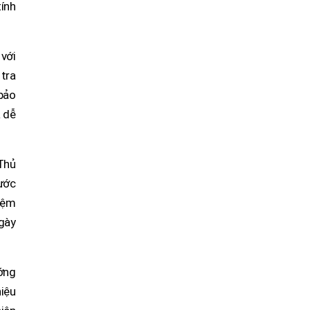
tính
 với
 tra
 bảo
à dễ
Thủ
rước
iệm
gày
ớng
hiệu