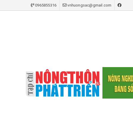
0965855316
vnhuongsac@gmail.com