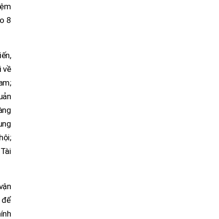
iệm
ảo 8
iến,
i về
Nam;
quản
hàng
rung
hội;
 Tài
 vận
 để
hính