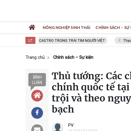
NÔNG NGHIỆP SINH THÁI
CHÍNH SÁCH – SỰ 
FIDEL CASTRO TRONG TRÁI TIM NGƯỜI VIỆT
Thạc sĩ N
Trang chủ
Chính sách – Sự kiện
Thủ tướng: Các c
BÌNH
LUẬN
chính quốc tế tại
trội và theo ngu
bạch
PV