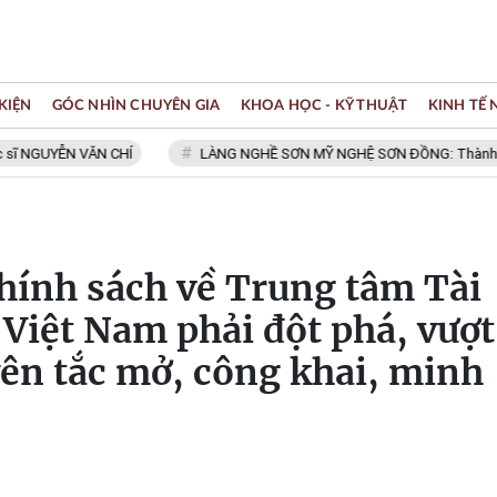
KIỆN
GÓC NHÌN CHUYÊN GIA
KHOA HỌC - KỸ THUẬT
KINH TẾ
GUYỄN VĂN CHÍ
LÀNG NGHỀ SƠN MỸ NGHỆ SƠN ĐỒNG: Thành viên Mạ
hính sách về Trung tâm Tài
 Việt Nam phải đột phá, vượt
yên tắc mở, công khai, minh