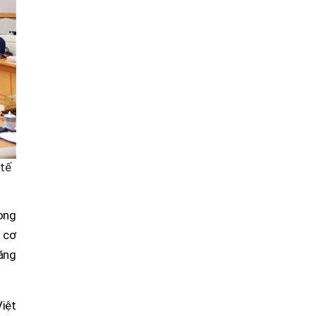
 tế
ong
 cơ
năng
Việt