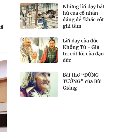
Những lời dạy bất
hủ của cổ nhân
đáng để ‘khắc cốt
ghi tâm
tế
Lời dạy của đức
Khổng Tử - Giá
trị cốt lõi của đạo
đức
Bài thơ “ĐỪNG
TƯỞNG” của Bùi
Giáng