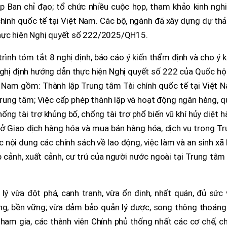
ập Ban chỉ đạo; tổ chức nhiều cuộc họp, tham khảo kinh ngh
chính quốc tế tại Việt Nam. Các bộ, ngành đã xây dựng dự th
thực hiện Nghị quyết số 222/2025/QH15.
rình tóm tắt 8 nghị định, báo cáo ý kiến thẩm định và cho ý k
nghị định hướng dẫn thực hiện Nghị quyết số 222 của Quốc hộ
t Nam gồm: Thành lập Trung tâm Tài chính quốc tế tại Việt 
rung tâm; Việc cấp phép thành lập và hoạt động ngân hàng, 
chống tài trợ khủng bố, chống tài trợ phổ biến vũ khí hủy diệt 
 Sở Giao dịch hàng hóa và mua bán hàng hóa, dịch vụ trong T
c nội dung các chính sách về lao động, việc làm và an sinh xã 
ập cảnh, xuất cảnh, cư trú của người nước ngoài tại Trung tâm
lý vừa đột phá, cạnh tranh, vừa ổn định, nhất quán, đủ sức
ng, bền vững; vừa đảm bảo quản lý được, song thông thoáng
tham gia, các thành viên Chính phủ thống nhất các cơ chế, c