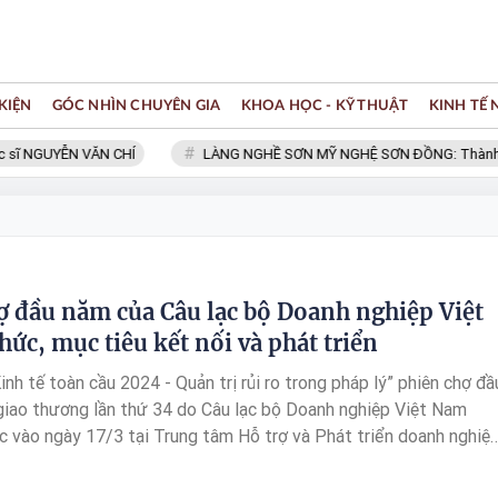
KIỆN
GÓC NHÌN CHUYÊN GIA
KHOA HỌC - KỸ THUẬT
KINH TẾ
ĩ NGUYỄN VĂN CHÍ
LÀNG NGHỀ SƠN MỸ NGHỆ SƠN ĐỒNG: Thành viên
ợ đầu năm của Câu lạc bộ Doanh nghiệp Việt
ức, mục tiêu kết nối và phát triển
inh tế toàn cầu 2024 - Quản trị rủi ro trong pháp lý” phiên chợ đầ
giao thương lần thứ 34 do Câu lạc bộ Doanh nghiệp Việt Nam
c vào ngày 17/3 tại Trung tâm Hỗ trợ và Phát triển doanh nghiệ
c Sở Công Thương TP.HCM) đã diễn ra thành công rực rỡ.