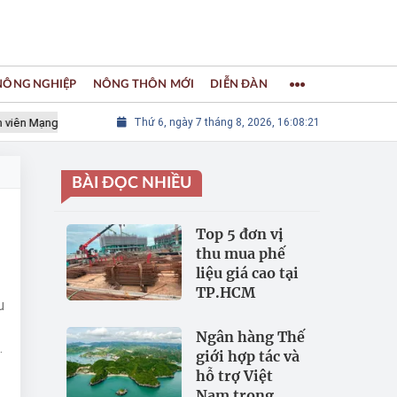
 NÔNG NGHIỆP
NÔNG THÔN MỚI
DIỄN ĐÀN
 Mạng lưới các Thành phố Thủ công sáng tạo Thế giới
Thứ 6, ngày 7 tháng 8, 2026, 16:08:22
LÀNG NGH
BÀI ĐỌC NHIỀU
Top 5 đơn vị
thu mua phế
liệu giá cao tại
TP.HCM
u
Ngân hàng Thế
p
giới hợp tác và
hỗ trợ Việt
Nam trong