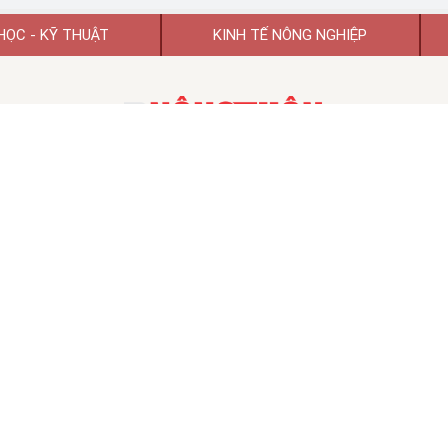
HỌC - KỸ THUẬT
KINH TẾ NÔNG NGHIỆP
TẠP CHÍ KHOA HỌC PHÁT TRIỂN NÔNG THÔN VIỆT NAM
TẠP CHÍ ĐIỆN TỬ KHOA HỌC PHÁT TRIỂN NÔNG THÔN VIỆT NAM
 hoạt động số 74/GP-BTTTT ngày 26/01/2022 của Bộ Thông tin và Tr
TỔNG BIÊN TẬP:
GS.TSKH Trần Duy Quý
Chủ tịch HĐBT:
PGS.TS.VS Đào Thế Anh