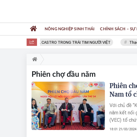
NÔNG NGHIỆP SINH THÁI
CHÍNH SÁCH – SỰ 
FIDEL CASTRO TRONG TRÁI TIM NGƯỜI VIỆT
Thạc s
Phiên chợ đầu năm
Phiên ch
Nam tổ ch
Với chủ đề “K
năm kết nối 
(VEC) tổ chứ
TP.HCM (thuộ
18:01 21/03/2024