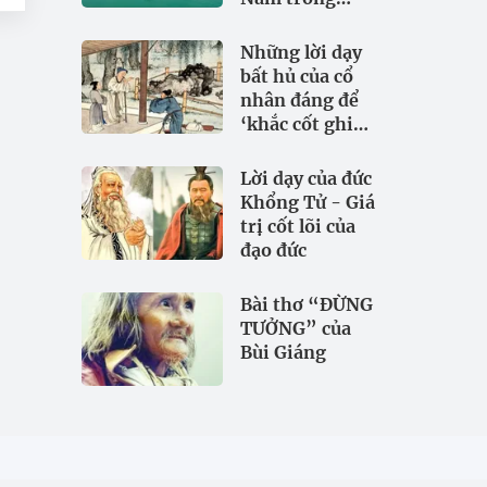
đảm bảo an
ninh nguồn
Những lời dạy
nước
bất hủ của cổ
nhân đáng để
‘khắc cốt ghi
tâm
Lời dạy của đức
Khổng Tử - Giá
trị cốt lõi của
đạo đức
Bài thơ “ĐỪNG
TƯỞNG” của
Bùi Giáng