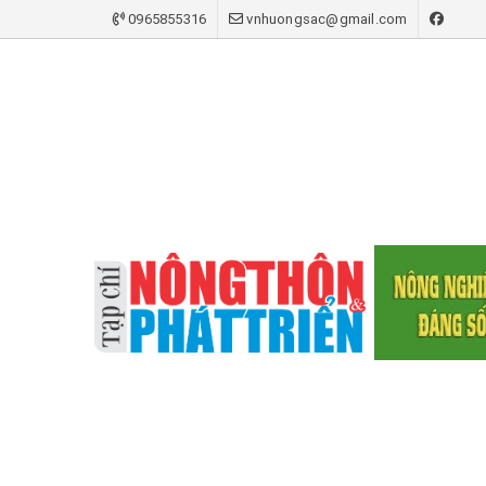
0965855316
vnhuongsac@gmail.com