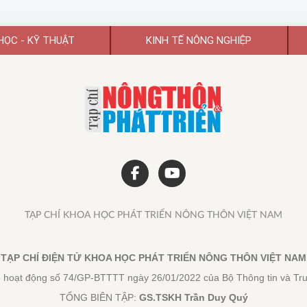
g nghiệp đô thị; những khó khăn, tồn tại; kiến nghị, đề xuất các
HỌC - KỸ THUẬT
KINH TẾ NÔNG NGHIỆP
TẠP CHÍ KHOA HỌC PHÁT TRIỂN NÔNG THÔN VIỆT NAM
TẠP CHÍ ĐIỆN TỬ KHOA HỌC PHÁT TRIỂN NÔNG THÔN VIỆT NAM
 hoạt động số 74/GP-BTTTT ngày 26/01/2022 của Bộ Thông tin và Tr
TỔNG BIÊN TẬP:
GS.TSKH Trần Duy Quý