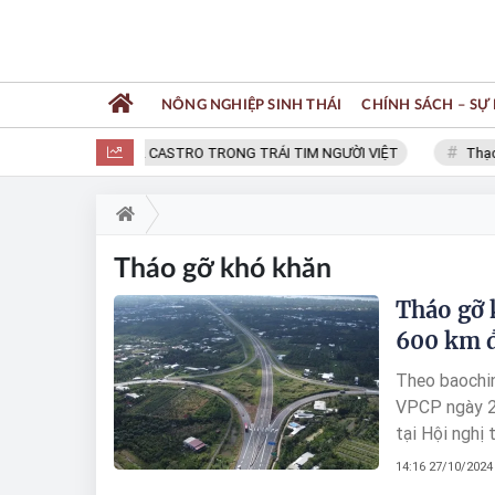
NÔNG NGHIỆP SINH THÁI
CHÍNH SÁCH – SỰ 
FIDEL CASTRO TRONG TRÁI TIM NGƯỜI VIỆT
Thạc s
Tháo gỡ khó khăn
Tháo gỡ 
600 km đ
Theo baochi
VPCP ngày 2
tại Hội nghị
thông khu v
14:16 27/10/2024