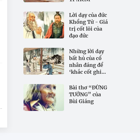
Lời dạy của đức
Khổng Tử - Giá
trị cốt lõi của
đạo đức
Những lời dạy
bất hủ của cổ
nhân đáng để
‘khắc cốt ghi
tâm
Bài thơ “ĐỪNG
TƯỞNG” của
Bùi Giáng
o