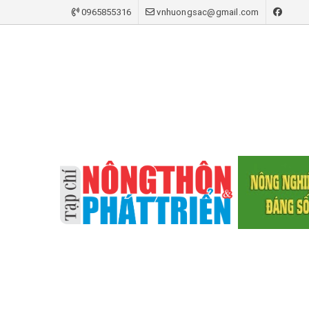
0965855316
vnhuongsac@gmail.com