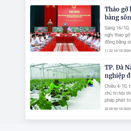
Tháo gỡ 
bằng sô
Sáng 16/10, 
nghị tháo gỡ
đồng bằng sô
Hồng Hà, Hồ 
11:22 16/10/2024
12 tỉnh, thà
liên quan; đạ
TP. Đà N
nghiệp đ
Chiều 4-10, 
chủ trì hội t
pháp phát tr
Hội Nông dân
23:38 05/10/2022
thảo, các đạ
nghiệp đô th
phố; chương t