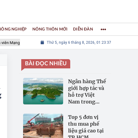
 NÔNG NGHIỆP
NÔNG THÔN MỚI
DIỄN ĐÀN
Mạng lưới các Thành phố Thủ công sáng tạo Thế giới
Thứ 5, ngày 6 tháng 8, 2026, 01:23:38
LÀNG NGHỀ
BÀI ĐỌC NHIỀU
Ngân hàng Thế
h
giới hợp tác và
g
hỗ trợ Việt
Nam trong
đảm bảo an
ninh nguồn
Top 5 đơn vị
nước
thu mua phế
liệu giá cao tại
TP.HCM