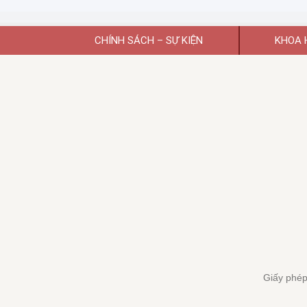
triển của nôn
giải pháp…
CHÍNH SÁCH – SỰ KIỆN
KHOA 
Giấy phép