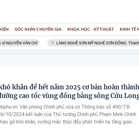
KIỆN
GÓC NHÌN CHUYÊN GIA
KHOA HỌC - KỸ THUẬT
KINH TẾ
ĩ NGUYỄN VĂN CHÍ
LÀNG NGHỀ SƠN MỸ NGHỆ SƠN ĐỒNG: Thành viên 
khó khăn để hết năm 2025 cơ bản hoàn thàn
ường cao tốc vùng đồng bằng sông Cửu Lon
nhphu.vn: Văn phòng Chính phủ vừa có Thông báo số 490/TB-
6/10/2024 kết luận của Thủ tướng Chính phủ Phạm Minh Chính
 tháo gỡ khó khăn, vướng mắc thúc đẩy phát triển hạ tầng giao
ực đồng bằng sông Cửu Long.