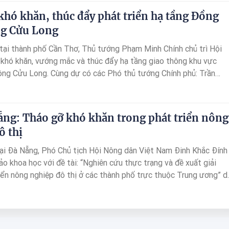
khó khăn, thúc đẩy phát triển hạ tầng Đồng
ng Cửu Long
tại thành phố Cần Thơ, Thủ tướng Phạm Minh Chính chủ trì Hội
 khó khăn, vướng mắc và thúc đẩy hạ tầng giao thông khu vực
ng Cửu Long. Cùng dự có các Phó thủ tướng Chính phủ: Trần
Đức Phớc; lãnh đạo các bộ, ngành, cơ quan Trung ương; lãnh đạo
nh phố khu vực Đồng bằng sông Cửu Long và các tỉnh, thành phố
i diện các nhà thầu thi công, tư vấn, giám sát.
ẵng: Tháo gỡ khó khăn trong phát triển nông
ô thị
tại Đà Nẵng, Phó Chủ tịch Hội Nông dân Việt Nam Đinh Khắc Đính
hảo khoa học với đề tài: “Nghiên cứu thực trạng và đề xuất giải
iển nông nghiệp đô thị ở các thành phố trực thuộc Trung ương” d
 Việt Nam phối hợp Hội Nông dân thành phố tổ chức. Tại hội
i biểu tập trung thảo luận các vấn đề về thực trạng sản xuất nông
ị; những chủ trương, định hướng phát triển nông nghiệp của thành
rình, chính sách hỗ trợ của thành phố; tiềm năng và cơ hội phát