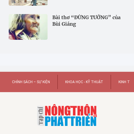
Bài thơ “ĐỪNG TƯỞNG” của
Bùi Giáng
CHÍNH SÁCH – SỰ KIỆN
KHOA HỌC - KỸ THUẬT
KINH TẾ