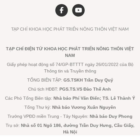
TẠP CHÍ KHOA HỌC PHÁT TRIỂN NÔNG THÔN VIỆT NAM
TẠP CHÍ ĐIỆN TỬ KHOA HỌC PHÁT TRIỂN NÔNG THÔN VIỆT
NAM
Giấy phép hoạt động số 74/GP-BTTTT ngày 26/01/2022 của Bộ
Thông tin và Truyền thông
TỔNG BIÊN TẬP:
GS.TSKH Trần Duy Quý
Chủ tịch HĐBT:
PGS.TS.VS Đào Thế Anh
Các Phó Tổng Biên tập:
Nhà báo Phí Văn Điển; TS. Lê Thành Ý
Tổng Thư ký:
Nhà báo Vương Xuân Nguyên
Trưởng VPĐD miền Trung - Tây Nguyên:
Nhà báo Duy Phong
Trụ sở:
Nhà số 01 Ngõ 186, đường Trần Duy Hưng, Cầu Giấy,
Hà Nội