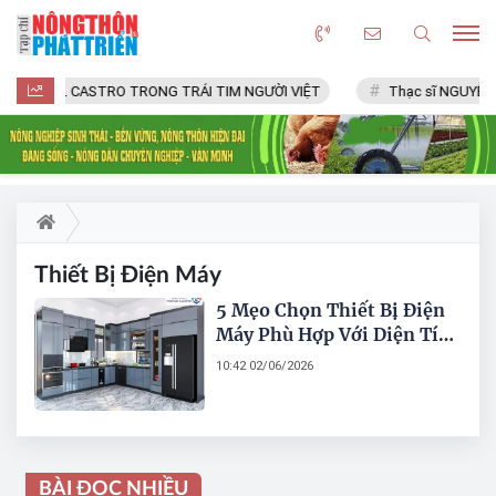
FIDEL CASTRO TRONG TRÁI TIM NGƯỜI VIỆT
Thạc sĩ NGUYỄN 
Thiết Bị Điện Máy
5 Mẹo Chọn Thiết Bị Điện
Máy Phù Hợp Với Diện Tích
Căn Hộ
10:42 02/06/2026
BÀI ĐỌC NHIỀU