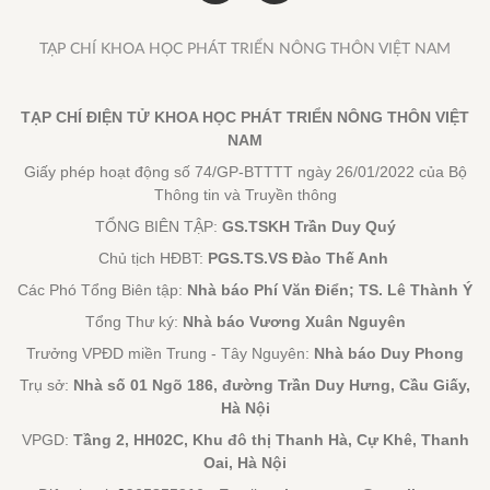
TẠP CHÍ KHOA HỌC PHÁT TRIỂN NÔNG THÔN VIỆT NAM
TẠP CHÍ ĐIỆN TỬ KHOA HỌC PHÁT TRIỂN NÔNG THÔN VIỆT
NAM
Giấy phép hoạt động số 74/GP-BTTTT ngày 26/01/2022 của Bộ
Thông tin và Truyền thông
TỔNG BIÊN TẬP:
GS.TSKH Trần Duy Quý
Chủ tịch HĐBT:
PGS.TS.VS Đào Thế Anh
Các Phó Tổng Biên tập:
Nhà báo Phí Văn Điển; TS. Lê Thành Ý
Tổng Thư ký:
Nhà báo Vương Xuân Nguyên
Trưởng VPĐD miền Trung - Tây Nguyên:
Nhà báo Duy Phong
Trụ sở:
Nhà số 01 Ngõ 186, đường Trần Duy Hưng, Cầu Giấy,
Hà Nội
VPGD:
Tầng 2, HH02C, Khu đô thị Thanh Hà, Cự Khê, Thanh
Oai, Hà Nội