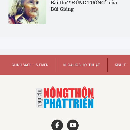
Bài thơ “ĐỪNG TƯỞNG” của
Bùi Giáng
CHÍNH SÁCH – SỰ KIỆN
KHOA HỌC - KỸ THUẬT
KINH TẾ