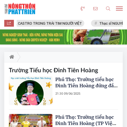
FIDEL CASTRO TRONG TRÁI TIM NGƯỜI VIỆT
Thạc sĩ NGUYỄN 
Trường Tiểu học Đinh Tiên Hoàng
Phú Thọ: Trường tiểu học
Đinh Tiên Hoàng đứng đầu
tỉnh có nhiều học sinh thi
21:30 09/06/2025
đỗ vào trường THCS Văn
Lang
Phú Thọ: Trường tiểu học
Đinh Tiên Hoàng (TP Việt