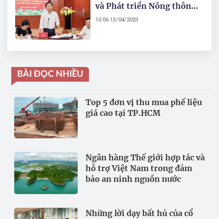
và Phát triển Nông thôn
Nguyễn Xuân Đại kiêm
10:06 13/04/2023
nhiệm Chánh Văn phòng
Điều phối Chương trình
xây dựng Nông thôn mới
Hà Nội
BÀI ĐỌC NHIỀU
Top 5 đơn vị thu mua phế liệu
giá cao tại TP.HCM
Ngân hàng Thế giới hợp tác và
hỗ trợ Việt Nam trong đảm
bảo an ninh nguồn nước
Những lời dạy bất hủ của cổ