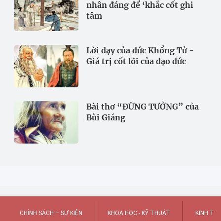
nhân đáng để ‘khắc cốt ghi
tâm
Lời dạy của đức Khổng Tử -
Giá trị cốt lõi của đạo đức
Bài thơ “ĐỪNG TƯỞNG” của
Bùi Giáng
CHÍNH SÁCH – SỰ KIỆN
KHOA HỌC - KỸ THUẬT
KINH TẾ