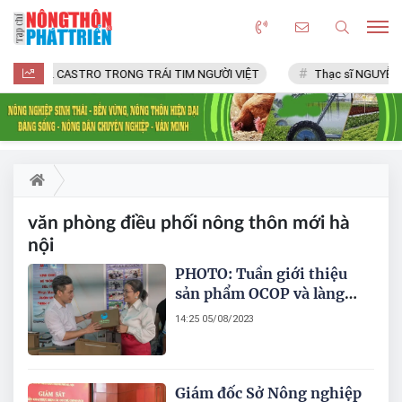
FIDEL CASTRO TRONG TRÁI TIM NGƯỜI VIỆT
Thạc sĩ NGUYỄN 
văn phòng điều phối nông thôn mới hà
nội
PHOTO: Tuần giới thiệu
sản phẩm OCOP và làng
nghề Hà Nội năm 2023
14:25 05/08/2023
Giám đốc Sở Nông nghiệp