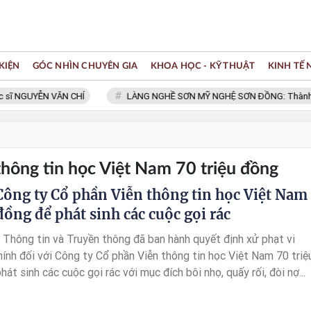
KIỆN
GÓC NHÌN CHUYÊN GIA
KHOA HỌC - KỸ THUẬT
KINH TẾ
sĩ NGUYỄN VĂN CHÍ
LÀNG NGHỀ SƠN MỸ NGHỆ SƠN ĐỒNG: Thành viên
hông tin học Việt Nam 70 triệu đồng
Công ty Cổ phần Viễn thông tin học Việt Nam
đồng để phát sinh các cuộc gọi rác
 Thông tin và Truyền thông đã ban hành quyết định xử phạt vi
ính đối với Công ty Cổ phần Viễn thông tin học Việt Nam 70 triệ
át sinh các cuộc gọi rác với mục đích bôi nhọ, quấy rối, đòi nợ...