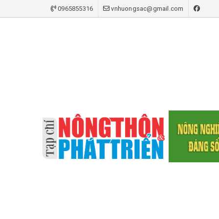
0965855316
vnhuongsac@gmail.com