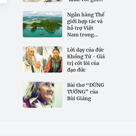
tâm
Ngân hàng Thế
giới hợp tác và
hỗ trợ Việt
Nam trong
đảm bảo an
ninh nguồn
Lời dạy của đức
nước
Khổng Tử - Giá
trị cốt lõi của
đạo đức
Bài thơ “ĐỪNG
TƯỞNG” của
Bùi Giáng