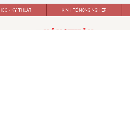
HỌC - KỸ THUẬT
KINH TẾ NÔNG NGHIỆP
TẠP CHÍ KHOA HỌC PHÁT TRIỂN NÔNG THÔN VIỆT NAM
TẠP CHÍ ĐIỆN TỬ KHOA HỌC PHÁT TRIỂN NÔNG THÔN VIỆT NAM
 hoạt động số 74/GP-BTTTT ngày 26/01/2022 của Bộ Thông tin và Tr
TỔNG BIÊN TẬP:
GS.TSKH Trần Duy Quý
Chủ tịch HĐBT:
PGS.TS.VS Đào Thế Anh