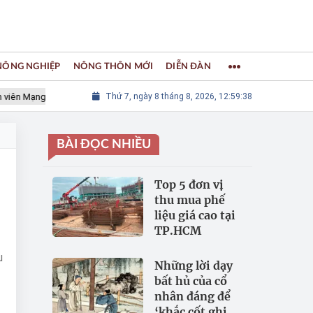
 NÔNG NGHIỆP
NÔNG THÔN MỚI
DIỄN ĐÀN
 Mạng lưới các Thành phố Thủ công sáng tạo Thế giới
Thứ 7, ngày 8 tháng 8, 2026, 12:59:39
LÀNG NGH
BÀI ĐỌC NHIỀU
Top 5 đơn vị
thu mua phế
liệu giá cao tại
TP.HCM
u
Những lời dạy
bất hủ của cổ
nhân đáng để
‘khắc cốt ghi