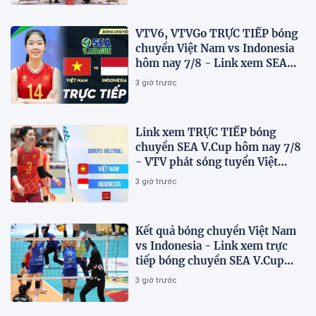
VTV6, VTVGo TRỰC TIẾP bóng
chuyền Việt Nam vs Indonesia
hôm nay 7/8 - Link xem SEA
V.Cup 2026 mới nhất
3 giờ trước
Link xem TRỰC TIẾP bóng
chuyền SEA V.Cup hôm nay 7/8
- VTV phát sóng tuyển Việt
Nam đấu Indonesia
3 giờ trước
Kết quả bóng chuyền Việt Nam
vs Indonesia - Link xem trực
tiếp bóng chuyền SEA V.Cup
2026 trên VTV
3 giờ trước