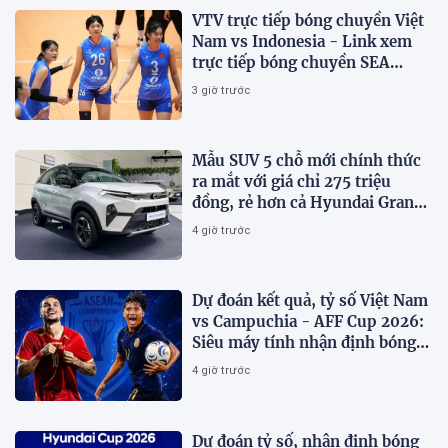
VTV trực tiếp bóng chuyền Việt
Nam vs Indonesia - Link xem
trực tiếp bóng chuyền SEA
V.Cup 2026 hôm nay 7/8
3 giờ trước
Mẫu SUV 5 chỗ mới chính thức
ra mắt với giá chỉ 275 triệu
đồng, rẻ hơn cả Hyundai Grand
i10 và Kia Morning
4 giờ trước
Dự đoán kết quả, tỷ số Việt Nam
vs Campuchia - AFF Cup 2026:
Siêu máy tính nhận định bóng
đá hôm nay
4 giờ trước
Dự đoán tỷ số, nhận định bóng