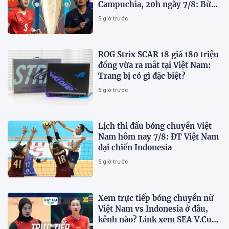
Campuchia, 20h ngày 7/8: Bữa
tiệc bàn thắng tại Mỹ Đình
5 giờ trước
ROG Strix SCAR 18 giá 180 triệu
đồng vừa ra mắt tại Việt Nam:
Trang bị có gì đặc biệt?
5 giờ trước
Lịch thi đấu bóng chuyền Việt
Nam hôm nay 7/8: ĐT Việt Nam
đại chiến Indonesia
5 giờ trước
Xem trực tiếp bóng chuyền nữ
Việt Nam vs Indonesia ở đâu,
kênh nào? Link xem SEA V.Cup