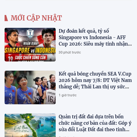
MỚI CẬP NHẬT
Dự đoán kết quả, tỷ số
Singapore vs Indonesia - AFF
Cup 2026: Siêu máy tính nhận
định bóng đá hôm nay 7/8
30 phút trước
Kết quả bóng chuyền SEA V.Cup
2026 hôm nay 7/8: ĐT Việt Nam
thắng dễ; Thái Lan thị uy sức
mạnh
1 giờ trước
Quản trị đất đai dựa trên bốn
chức năng cơ bản của đất: Góp ý
sửa đổi Luật Đất đai theo tinh
thần Nghị quyết số 21-NQ/TW