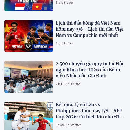
2026 mới nhất
5 giờ trước
Lịch thi đấu bóng đá Việt Nam
hôm nay 7/8 - Lịch thi đấu Việt
Nam vs Campuchia mới nhất
5 giờ trước
2.500 chuyên gia quy tụ tại Hội
nghị Khoa học 2026 của Bệnh
viện Nhân dân Gia Định
21:41 01/08/2026
Kết quả, tỷ số Lào vs
Philippines hôm nay 1/8 - AFF
Cup 2026: Cú hích lớn cho ĐT
Việt Nam
18:35 01/08/2026