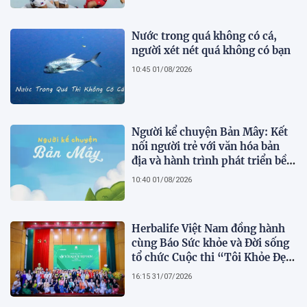
Nước trong quá không có cá,
người xét nét quá không có bạn
10:45 01/08/2026
Người kể chuyện Bản Mây: Kết
nối người trẻ với văn hóa bản
địa và hành trình phát triển bền
vững tại Tả Lèng
10:40 01/08/2026
Herbalife Việt Nam đồng hành
cùng Báo Sức khỏe và Đời sống
tổ chức Cuộc thi “Tôi Khỏe Đẹp
Hơn” lần thứ 5 để khuyến khích
16:15 31/07/2026
mọi người trở thành phiên bản
tốt hơn của chính mình