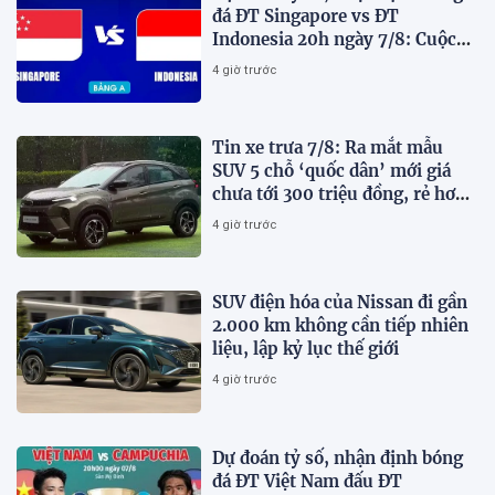
đá ĐT Singapore vs ĐT
Indonesia 20h ngày 7/8: Cuộc
chiến sống còn
4 giờ trước
Tin xe trưa 7/8: Ra mắt mẫu
SUV 5 chỗ ‘quốc dân’ mới giá
chưa tới 300 triệu đồng, rẻ hơn
Kia Morning và Hyundai Grand
4 giờ trước
i10
SUV điện hóa của Nissan đi gần
2.000 km không cần tiếp nhiên
liệu, lập kỷ lục thế giới
4 giờ trước
Dự đoán tỷ số, nhận định bóng
đá ĐT Việt Nam đấu ĐT