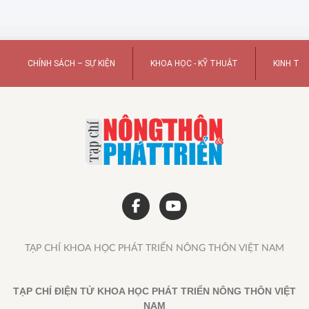
CHÍNH SÁCH – SỰ KIỆN
KHOA HỌC - KỸ THUẬT
KINH TẾ
TẠP CHÍ KHOA HỌC PHÁT TRIỂN NÔNG THÔN VIỆT NAM
TẠP CHÍ ĐIỆN TỬ KHOA HỌC PHÁT TRIỂN NÔNG THÔN VIỆT
NAM