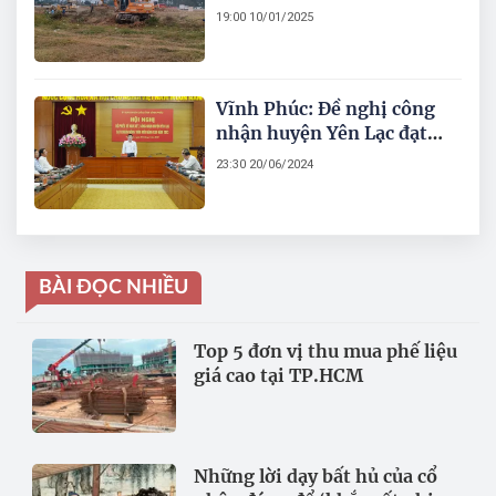
CCN làng nghề Minh
19:00 10/01/2025
Phương
Vĩnh Phúc: Đề nghị công
nhận huyện Yên Lạc đạt
chuẩn nông thôn mới nâng
23:30 20/06/2024
cao
BÀI ĐỌC NHIỀU
Top 5 đơn vị thu mua phế liệu
giá cao tại TP.HCM
Những lời dạy bất hủ của cổ