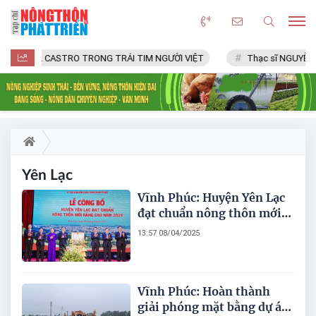
FIDEL CASTRO TRONG TRÁI TIM NGƯỜI VIỆT
Thạc sĩ NGUYỄN 
Yên Lạc
Vĩnh Phúc: Huyện Yên Lạc
đạt chuẩn nông thôn mới
nâng cao
13:57 08/04/2025
Vĩnh Phúc: Hoàn thành
giải phóng mặt bằng dự án