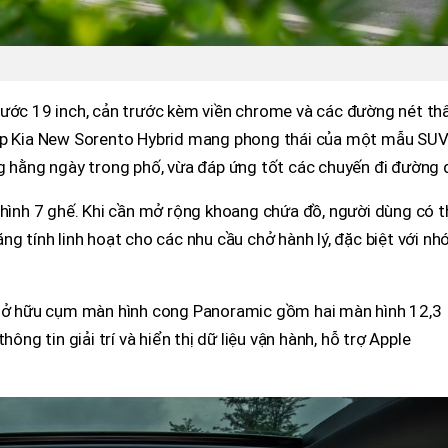
hước 19 inch, cản trước kèm viền chrome và các đường nét th
iúp Kia New Sorento Hybrid mang phong thái của một mẫu SU
g hằng ngày trong phố, vừa đáp ứng tốt các chuyến đi đường d
 hình 7 ghế. Khi cần mở rộng khoang chứa đồ, người dùng có 
ng tính linh hoạt cho các nhu cầu chở hành lý, đặc biệt với n
d sở hữu cụm màn hình cong Panoramic gồm hai màn hình 12,3
hông tin giải trí và hiển thị dữ liệu vận hành, hỗ trợ Apple