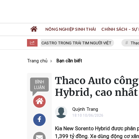
NÔNG NGHIỆP SINH THÁI
CHÍNH SÁCH – SỰ 
FIDEL CASTRO TRONG TRÁI TIM NGƯỜI VIỆT
Thạc sĩ NGUY
Trang chủ
Bạn cần biết
Thaco Auto công
BÌNH
LUẬN
Hybrid, cao nhất
Quỳnh Trang
18:10 10/06/2026
Kia New Sorento Hybrid được phân phố
1,399 tỷ đồng. Xe dùng động cơ xăn