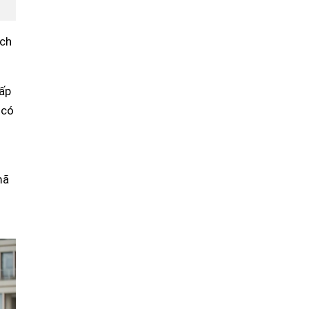
ách
cấp
 có
mã