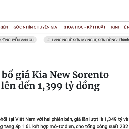
KIỆN
GÓC NHÌN CHUYÊN GIA
KHOA HỌC - KỸ THUẬT
KINH TẾ
ỄN VĂN CHÍ
LÀNG NGHỀ SƠN MỸ NGHỆ SƠN ĐỒNG: Thành viên Mạng l
 bố giá Kia New Sorento
 lên đến 1,399 tỷ đồng
i tại Việt Nam với hai phiên bản, giá lần lượt là 1,349 tỷ và
g tăng áp 1.6L kết hợp mô-tơ điện, cho tổng công suất 232