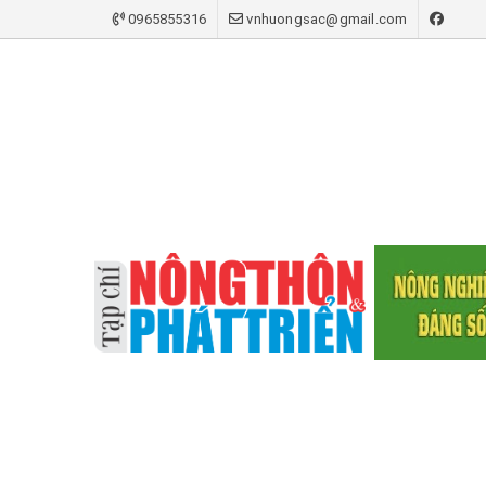
0965855316
vnhuongsac@gmail.com