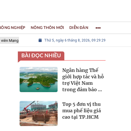
 NÔNG NGHIỆP
NÔNG THÔN MỚI
DIỄN ĐÀN
ưới các Thành phố Thủ công sáng tạo Thế giới
Thứ 5, ngày 6 tháng 8, 2026, 09:29:30
LÀNG NGHỀ KHẢM 
BÀI ĐỌC NHIỀU
Ngân hàng Thế
giới hợp tác và hỗ
trợ Việt Nam
trong đảm bảo an
ninh nguồn nước
Top 5 đơn vị thu
mua phế liệu giá
cao tại TP.HCM