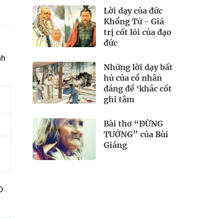
Lời dạy của đức
Khổng Tử - Giá
trị cốt lõi của đạo
đức
nh
Những lời dạy bất
hủ của cổ nhân
đáng để ‘khắc cốt
ghi tâm
Bài thơ “ĐỪNG
TƯỞNG” của Bùi
Giáng
D