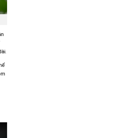
ân
V
ài.
thể
hóm