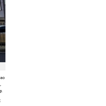
cao
,
p.
ổ