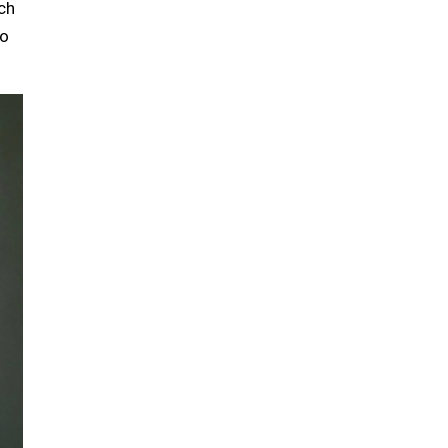
ch
ao