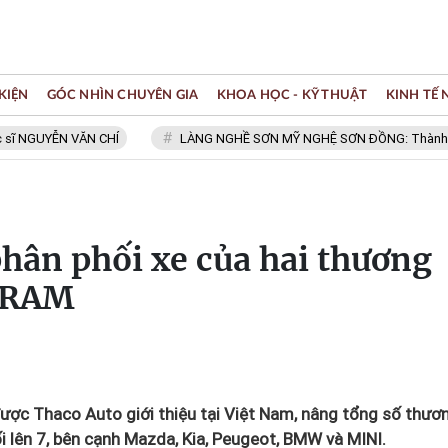
KIỆN
GÓC NHÌN CHUYÊN GIA
KHOA HỌC - KỸ THUẬT
KINH TẾ
YỄN VĂN CHÍ
LÀNG NGHỀ SƠN MỸ NGHỆ SƠN ĐỒNG: Thành viên Mạng 
hân phối xe của hai thương
à RAM
được Thaco Auto giới thiệu tại Việt Nam, nâng tổng số thươ
ối lên 7, bên cạnh Mazda, Kia, Peugeot, BMW và MINI.