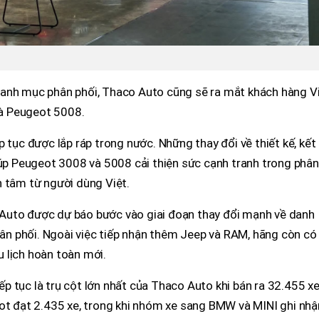
danh mục phân phối, Thaco Auto cũng sẽ ra mắt khách hàng V
à Peugeot 5008.
 tục được lắp ráp trong nước. Những thay đổi về thiết kế, kết
iúp Peugeot 3008 và 5008 cải thiện sức cạnh tranh trong phân
n tâm từ người dùng Việt.
Auto được dự báo bước vào giai đoạn thay đổi mạnh về danh
n phối. Ngoài việc tiếp nhận thêm Jeep và RAM, hãng còn có
 lịch hoàn toàn mới.
 tục là trụ cột lớn nhất của Thaco Auto khi bán ra 32.455 xe
eot đạt 2.435 xe, trong khi nhóm xe sang BMW và MINI ghi nhậ