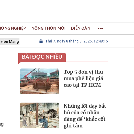
 NÔNG NGHIỆP
NÔNG THÔN MỚI
DIỄN ĐÀN
lưới các Thành phố Thủ công sáng tạo Thế giới
Thứ 7, ngày 8 tháng 8, 2026, 12:48:17
LÀNG NGHỀ KHẢM
BÀI ĐỌC NHIỀU
Top 5 đơn vị thu
mua phế liệu giá
cao tại TP.HCM
Những lời dạy bất
hủ của cổ nhân
đáng để ‘khắc cốt
ng
ghi tâm