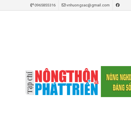
0965855316
vnhuongsac@gmail.com