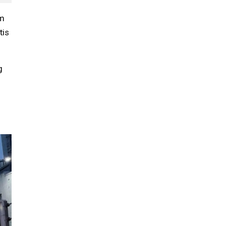
om
tis
g