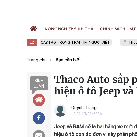
NÔNG NGHIỆP SINH THÁI
CHÍNH SÁCH – SỰ 
FIDEL CASTRO TRONG TRÁI TIM NGƯỜI VIỆT
Thạc sĩ NGU
Trang chủ
Bạn cần biết
Thaco Auto sắp p
BÌNH
LUẬN
hiệu ô tô Jeep v
Quỳnh Trang
19:20 15/05/2026
Jeep và RAM sẽ là hai hãng xe mới 
hiệu ô tô con do đơn vị này phân ph