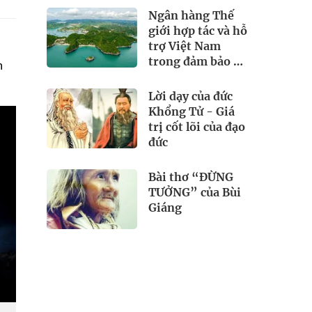
Ngân hàng Thế
giới hợp tác và hỗ
trợ Việt Nam
trong đảm bảo an
n
ninh nguồn nước
Lời dạy của đức
Khổng Tử - Giá
trị cốt lõi của đạo
đức
Bài thơ “ĐỪNG
TƯỞNG” của Bùi
Giáng