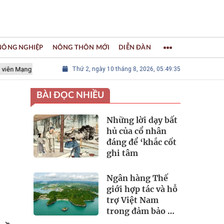
 NÔNG NGHIỆP
NÔNG THÔN MỚI
DIỄN ĐÀN
 lưới các Thành phố Thủ công sáng tạo Thế giới
Thứ 2, ngày 10 tháng 8, 2026, 05:49:36
LÀNG NGHỀ KHẢM
BÀI ĐỌC NHIỀU
Những lời dạy bất
hủ của cổ nhân
đáng để ‘khắc cốt
ghi tâm
Ngân hàng Thế
giới hợp tác và hỗ
trợ Việt Nam
trong đảm bảo an
ninh nguồn nước