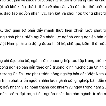
 tạo đột phá về khoa học, công nghệ, đổi mới sáng tạo và ch
ột số khó khăn, thách thức về nhu cầu vốn đầu tư, thể chế, 
, đào tạo nguồn nhân lực, liên kết và phối hợp trong phát t
 thời gian tới phải đẩy mạnh thực hiện Chiến lược phát tr
g trình phát triển nguồn nhân lực ngành công nghiệp bán d
ệt Nam phải chủ động được thiết kế, chế tạo, kiểm thử một
g chỉ đạo các bộ, ngành, địa phương tiếp tục tập trung triển 
 công nghiệp bán dẫn theo chủ trương, định hướng của Chính 
là trong Chiến lược phát triển công nghiệp bán dẫn Việt Nam
trình phát triển nguồn nhân lực ngành công nghiệp bán dẫn 
; đẩy nhanh việc hoàn thành các nhiệm vụ ngay trong năm 2
n dẫn, sớm đạt mục tiêu nguồn nhân lực cho ngành trước 