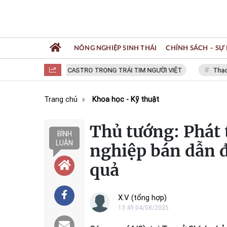
NÔNG NGHIỆP SINH THÁI
CHÍNH SÁCH – SỰ 
FIDEL CASTRO TRONG TRÁI TIM NGƯỜI VIỆT
Thạc sĩ NGU
Trang chủ
Khoa học - Kỹ thuật
Thủ tướng: Phát
BÌNH
LUẬN
nghiệp bán dẫn 
quả
X.V (tổng hợp)
13:49 04/08/2025