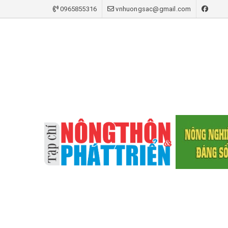
0965855316
vnhuongsac@gmail.com