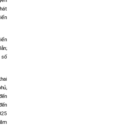
uyển
phát
riển
iển
ẫn;
 số
khai
phủ,
 đến
đến
025
năm