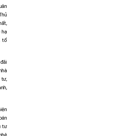
uân
 Thủ
hất,
ề hạ
à tổ
đãi
nhà
 tư,
ạnh,
hiện
 bán
 tư
nghệ