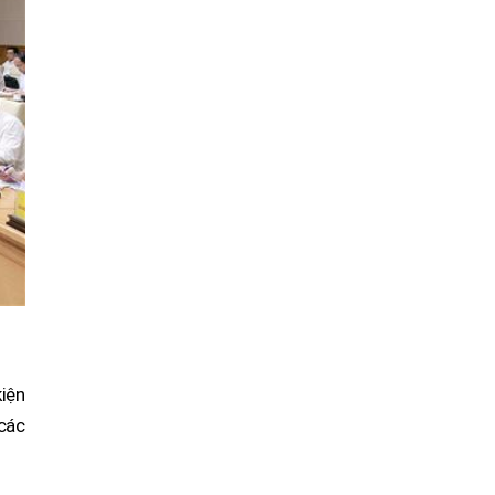
:
iện
các