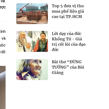
 về
Top 5 đơn vị thu
được
mua phế liệu giá
cao tại TP.HCM
tình
Lời dạy của đức
 và
Khổng Tử - Giá
trị cốt lõi của đạo
uộc
đức
 rất
Bài thơ “ĐỪNG
TƯỞNG” của Bùi
Giáng