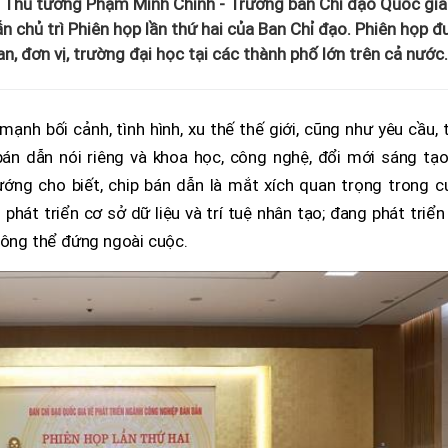
ủ, Thủ tướng Phạm Minh Chính - Trưởng ban Chỉ đạo Quốc gia
n chủ trì Phiên họp lần thứ hai của Ban Chỉ đạo. Phiên họp 
, đơn vị, trường đại học tại các thành phố lớn trên cả nước.
ạnh bối cảnh, tình hình, xu thế thế giới, cũng như yêu cầu, 
bán dẫn nói riêng và khoa học, công nghệ, đổi mới sáng tạo
ớng cho biết, chip bán dẫn là mắt xích quan trọng trong c
phát triển cơ sở dữ liệu và trí tuệ nhân tạo; đang phát triển
hông thể đứng ngoài cuộc.