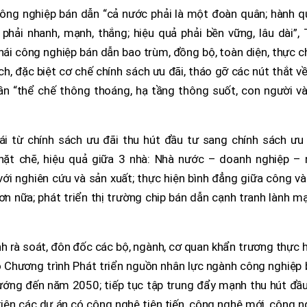
ông nghiệp bán dẫn “cả nước phải là một đoàn quân; hành q
 phải nhanh, mạnh, thắng; hiệu quả phải bền vững, lâu dài”,
thái công nghiệp bán dẫn bao trùm, đồng bộ, toàn diện, thực c
ch, đặc biệt cơ chế chính sách ưu đãi, tháo gỡ các nút thắt v
thần “thể chế thông thoáng, hạ tầng thông suốt, con người v
i từ chính sách ưu đãi thu hút đầu tư sang chính sách ưu 
hặt chẽ, hiệu quả giữa 3 nhà: Nhà nước – doanh nghiệp – 
 với nghiên cứu và sản xuất; thực hiện bình đẳng giữa công và
n nữa; phát triển thị trường chip bán dẫn cạnh tranh lành m
h rà soát, đôn đốc các bộ, ngành, cơ quan khẩn trương thực 
eo Chương trình Phát triển nguồn nhân lực ngành công nghiệp
ớng đến năm 2050; tiếp tục tập trung đẩy mạnh thu hút đầu
tiên các dự án có công nghệ tiên tiến, công nghệ mới, công 