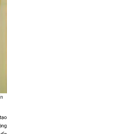
ển
 tạo
ộng