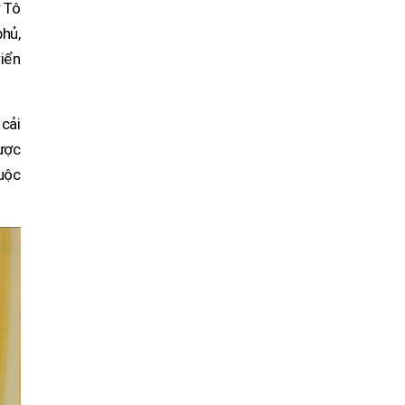
ư Tô
phủ,
iển
 cải
được
cuộc