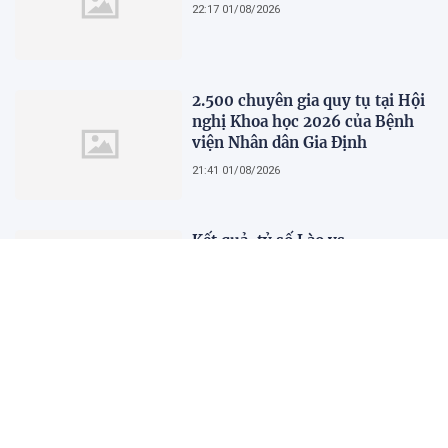
22:17 01/08/2026
2.500 chuyên gia quy tụ tại Hội
nghị Khoa học 2026 của Bệnh
viện Nhân dân Gia Định
21:41 01/08/2026
Kết quả, tỷ số Lào vs
Philippines hôm nay 1/8 - AFF
Cup 2026: Cú hích lớn cho ĐT
Việt Nam
18:35 01/08/2026
Nước trong quá không có cá,
người xét nét quá không có bạn
10:45 01/08/2026