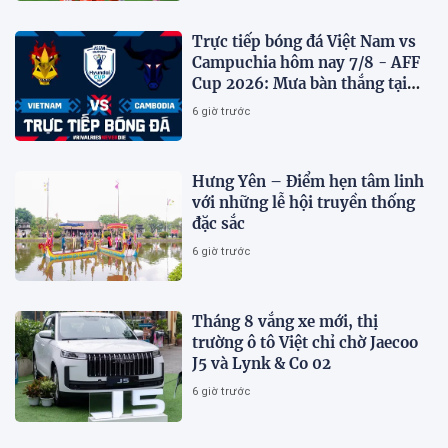
Trực tiếp bóng đá Việt Nam vs
Campuchia hôm nay 7/8 - AFF
Cup 2026: Mưa bàn thắng tại
Mỹ Đình?
6 giờ trước
Hưng Yên – Điểm hẹn tâm linh
với những lễ hội truyền thống
đặc sắc
6 giờ trước
Tháng 8 vắng xe mới, thị
trường ô tô Việt chỉ chờ Jaecoo
J5 và Lynk & Co 02
6 giờ trước