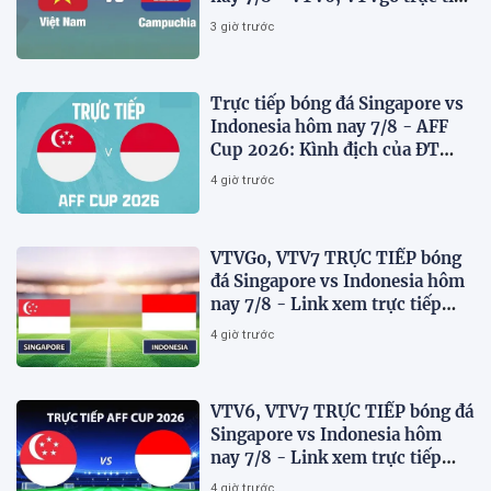
AFF Cup 2026
3 giờ trước
Trực tiếp bóng đá Singapore vs
Indonesia hôm nay 7/8 - AFF
Cup 2026: Kình địch của ĐT
Việt Nam thua đau?
4 giờ trước
VTVGo, VTV7 TRỰC TIẾP bóng
đá Singapore vs Indonesia hôm
nay 7/8 - Link xem trực tiếp
AFF Cup 2026 mới nhất
4 giờ trước
VTV6, VTV7 TRỰC TIẾP bóng đá
Singapore vs Indonesia hôm
nay 7/8 - Link xem trực tiếp
AFF Cup 2026 mới nhất
4 giờ trước