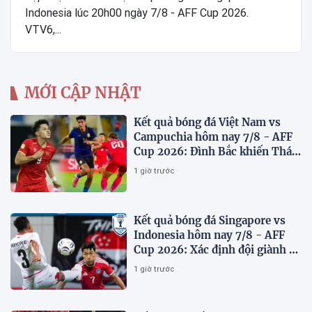
Indonesia lúc 20h00 ngày 7/8 - AFF Cup 2026.
VTV6,...
MỚI CẬP NHẬT
Kết quả bóng đá Việt Nam vs
Campuchia hôm nay 7/8 - AFF
Cup 2026: Đình Bắc khiến Thái
Lan run sợ
1 giờ trước
Kết quả bóng đá Singapore vs
Indonesia hôm nay 7/8 - AFF
Cup 2026: Xác định đội giành vé
Bán kết
1 giờ trước