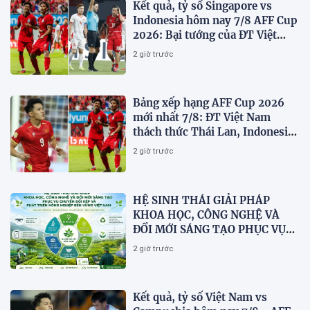
Kết quả, tỷ số Singapore vs
Indonesia hôm nay 7/8 AFF Cup
2026: Bại tướng của ĐT Việt
nam dừng bước sớm
2 giờ trước
Bảng xếp hạng AFF Cup 2026
mới nhất 7/8: ĐT Việt Nam
thách thức Thái Lan, Indonesia
dừng bước
2 giờ trước
HỆ SINH THÁI GIẢI PHÁP
KHOA HỌC, CÔNG NGHỆ VÀ
ĐỔI MỚI SÁNG TẠO PHỤC VỤ
CHUYỂN ĐỔI KÉP VÀ PHÁT
2 giờ trước
TRIỂN NÔNG NGHIỆP BỀN
VỮNG VIỆT NAM
Kết quả, tỷ số Việt Nam vs