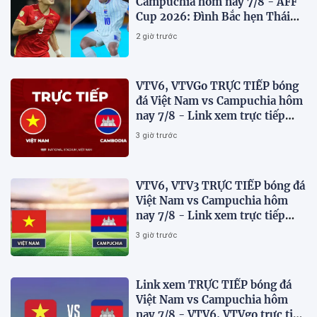
Campuchia hôm nay 7/8 - AFF
Cup 2026: Đình Bắc hẹn Thái
Lan ở chung kết?
2 giờ trước
VTV6, VTVGo TRỰC TIẾP bóng
đá Việt Nam vs Campuchia hôm
nay 7/8 - Link xem trực tiếp
AFF Cup 2026 mới nhất
3 giờ trước
VTV6, VTV3 TRỰC TIẾP bóng đá
Việt Nam vs Campuchia hôm
nay 7/8 - Link xem trực tiếp
AFF Cup 2026 mới nhất
3 giờ trước
Link xem TRỰC TIẾP bóng đá
Việt Nam vs Campuchia hôm
nay 7/8 - VTV6, VTVgo trực tiếp