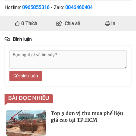
Hotline:
0965855316
- Zalo:
0846460404
0
Thích
Chia sẻ
In
Bình luận
Gửi bình luận
BÀI ĐỌC NHIỀU
Top 5 đơn vị thu mua phế liệu
giá cao tại TP.HCM