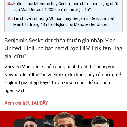
#4.
Không phải Mbeumo hay Cunha, 'bom tấn' quan trọng nhất
của Man United hè 2025 chính thức lộ diện?
#5.
Tin chuyển nhượng MU hôm nay: Benjamin Sesko ra mắt
Man Utd trong 48h tới; Hojlund rời Manchester United
Benjamin Sesko đạt thỏa thuận gia nhập Man
United, Hojlund bất ngờ được HLV Erik ten Hag
giải cứu?
Với việc Man United sẵn sàng cạnh tranh tới cùng với
Newcastle ở thương vụ Sesko, đội bóng này sẵn sàng để
Hojlund gia nhập Bayer Leverkusen sớm để có thêm
ngân sách.
Xem chi tiết TẠI ĐÂY