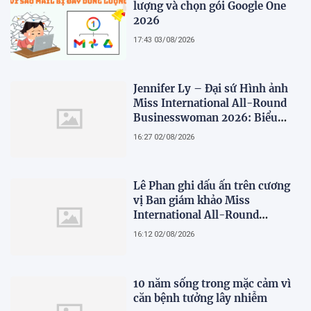
lượng và chọn gói Google One
2026
17:43 03/08/2026
Jennifer Ly – Đại sứ Hình ảnh
Miss International All-Round
Businesswoman 2026: Biểu
tượng của nhan sắc, trí tuệ và
16:27 02/08/2026
bản lĩnh
Lê Phan ghi dấu ấn trên cương
vị Ban giám khảo Miss
International All-Round
Businesswoman 2026: Thanh
16:12 02/08/2026
lịch, trí tuệ và lan tỏa giá trị của
người phụ nữ hiện đại
10 năm sống trong mặc cảm vì
căn bệnh tưởng lây nhiễm