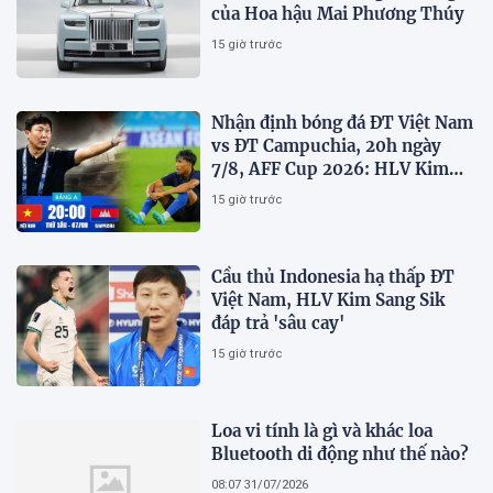
của Hoa hậu Mai Phương Thúy
15 giờ trước
Nhận định bóng đá ĐT Việt Nam
vs ĐT Campuchia, 20h ngày
7/8, AFF Cup 2026: HLV Kim
Sang-sik tiết lộ kế hoạch nhân
15 giờ trước
sự
Cầu thủ Indonesia hạ thấp ĐT
Việt Nam, HLV Kim Sang Sik
đáp trả 'sâu cay'
15 giờ trước
Loa vi tính là gì và khác loa
Bluetooth di động như thế nào?
08:07 31/07/2026