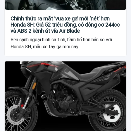
Chính thức ra mắt ‘vua xe ga’ mới ‘nét’ hơn
Honda SH: Giá 52 triệu đồng, có động cơ 244cc
và ABS 2 kênh át vía Air Blade
Bên cạnh ngoại hình cá tính, hầm hố hơn hẳn so với
Honda SH, mẫu xe tay ga mới này...