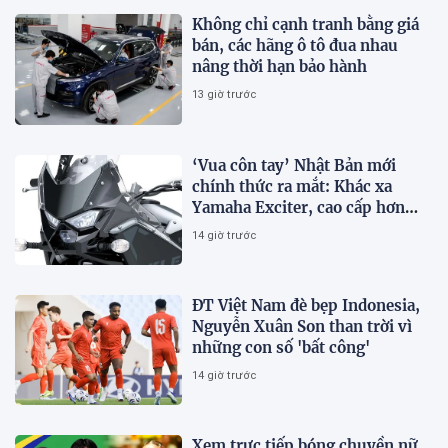
Không chỉ cạnh tranh bằng giá
bán, các hãng ô tô đua nhau
nâng thời hạn bảo hành
13 giờ trước
‘Vua côn tay’ Nhật Bản mới
chính thức ra mắt: Khác xa
Yamaha Exciter, cao cấp hơn
Honda Winner R, giá rẻ so với
14 giờ trước
trang bị
ĐT Việt Nam đè bẹp Indonesia,
Nguyễn Xuân Son than trời vì
những con số 'bất công'
14 giờ trước
Xem trực tiếp bóng chuyền nữ