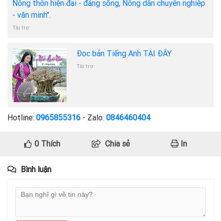
Nông thôn hiện đại - đáng sống, Nông dân chuyên nghiệp
- văn minh".
Tài trợ
Đọc bản Tiếng Anh TẠI ĐÂY
Tài trợ
Hotline:
0965855316
- Zalo:
0846460404
0
Thích
Chia sẻ
In
Bình luận