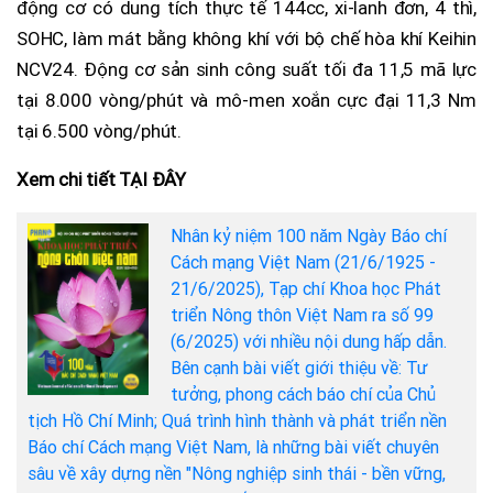
động cơ có dung tích thực tế 144cc, xi-lanh đơn, 4 thì,
SOHC, làm mát bằng không khí với bộ chế hòa khí Keihin
NCV24. Động cơ sản sinh công suất tối đa 11,5 mã lực
tại 8.000 vòng/phút và mô-men xoắn cực đại 11,3 Nm
tại 6.500 vòng/phút.
Xem chi tiết TẠI ĐÂY
Nhân kỷ niệm 100 năm Ngày Báo chí
Cách mạng Việt Nam (21/6/1925 -
21/6/2025), Tạp chí Khoa học Phát
triển Nông thôn Việt Nam ra số 99
(6/2025) với nhiều nội dung hấp dẫn.
Bên cạnh bài viết giới thiệu về: Tư
tưởng, phong cách báo chí của Chủ
tịch Hồ Chí Minh; Quá trình hình thành và phát triển nền
Báo chí Cách mạng Việt Nam, là những bài viết chuyên
sâu về xây dựng nền "Nông nghiệp sinh thái - bền vững,