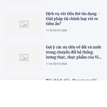
Dịch vụ rút tiền thẻ tín dụng -
Giải pháp tài chính hay rủi ro
tiềm ẩn?
11:09 30/07/2026
Gợi ý các ưu tiên về đất và nước
trong chuyển đổi hệ thống
lương thực, thực phẩm của Việt
Nam theo FAO Roadmap
11:04 30/07/2026
Tài chính tiêu dùng trong kỷ
nguyên số: Nhanh nhưng chưa
đủ, người dùng cần gì để thực
sự an tâm?
11:00 30/07/2026