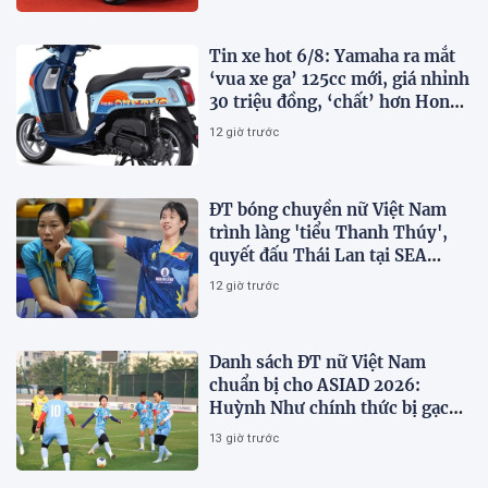
Tin xe hot 6/8: Yamaha ra mắt
‘vua xe ga’ 125cc mới, giá nhỉnh
30 triệu đồng, ‘chất’ hơn Honda
Vision và SH Mode
12 giờ trước
ĐT bóng chuyền nữ Việt Nam
trình làng 'tiểu Thanh Thúy',
quyết đấu Thái Lan tại SEA
V.Cup 2026
12 giờ trước
Danh sách ĐT nữ Việt Nam
chuẩn bị cho ASIAD 2026:
Huỳnh Như chính thức bị gạch
tên
13 giờ trước