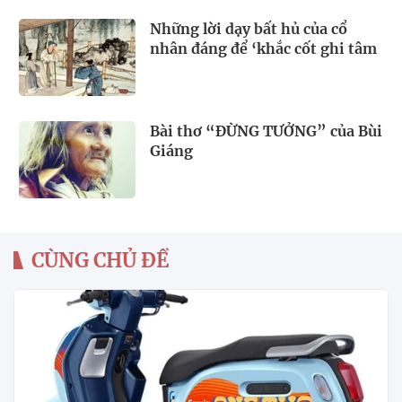
Những lời dạy bất hủ của cổ
nhân đáng để ‘khắc cốt ghi tâm
Bài thơ “ĐỪNG TƯỞNG” của Bùi
Giáng
CÙNG CHỦ ĐỀ