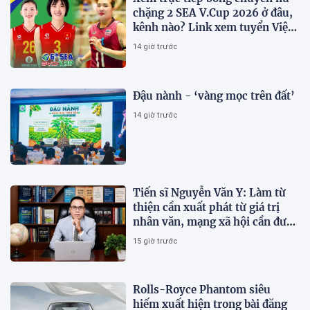
chặng 2 SEA V.Cup 2026 ở đâu,
kênh nào? Link xem tuyển Việt
Nam thi đấu
14 giờ trước
Đậu nành - ‘vàng mọc trên đất’
14 giờ trước
Tiến sĩ Nguyễn Văn Y: Làm từ
thiện cần xuất phát từ giá trị
nhân văn, mạng xã hội cần được
sử dụng bằng văn hóa và trách
15 giờ trước
nhiệm
Rolls-Royce Phantom siêu
hiếm xuất hiện trong bài đăng