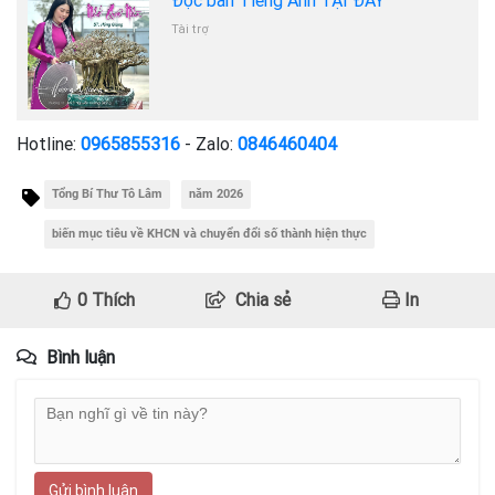
Đọc bản Tiếng Anh TẠI ĐÂY
Tài trợ
Hotline:
0965855316
- Zalo:
0846460404
Tổng Bí Thư Tô Lâm
năm 2026
biến mục tiêu về KHCN và chuyển đổi số thành hiện thực
0
Thích
Chia sẻ
In
Bình luận
Gửi bình luận