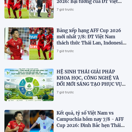
2026: Bại tướng của ĐT Việt
nam dừng bước sớm
7 giờ trước
Bảng xếp hạng AFF Cup 2026
mới nhất 7/8: ĐT Việt Nam
thách thức Thái Lan, Indonesia
dừng bước
7 giờ trước
HỆ SINH THÁI GIẢI PHÁP
KHOA HỌC, CÔNG NGHỆ VÀ
ĐỔI MỚI SÁNG TẠO PHỤC VỤ
CHUYỂN ĐỔI KÉP VÀ PHÁT
7 giờ trước
TRIỂN NÔNG NGHIỆP BỀN
VỮNG VIỆT NAM
Kết quả, tỷ số Việt Nam vs
Campuchia hôm nay 7/8 - AFF
Cup 2026: Đình Bắc hẹn Thái
Lan ở chung kết?