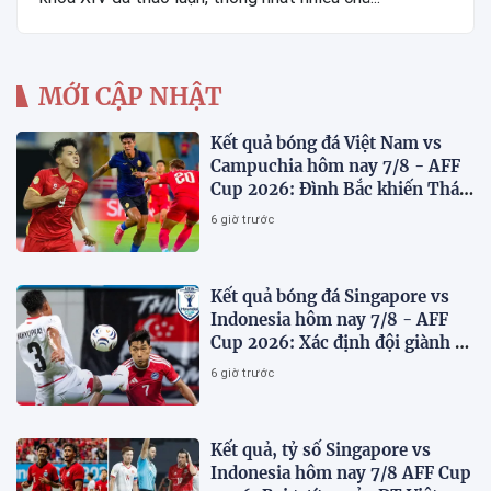
MỚI CẬP NHẬT
Kết quả bóng đá Việt Nam vs
Campuchia hôm nay 7/8 - AFF
Cup 2026: Đình Bắc khiến Thái
Lan run sợ
6 giờ trước
Kết quả bóng đá Singapore vs
Indonesia hôm nay 7/8 - AFF
Cup 2026: Xác định đội giành vé
Bán kết
6 giờ trước
Kết quả, tỷ số Singapore vs
Indonesia hôm nay 7/8 AFF Cup