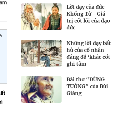
Nam
Lời dạy của đức
Khổng Tử - Giá
trị cốt lõi của đạo
đức
Những lời dạy bất
hủ của cổ nhân
đáng để ‘khắc cốt
ghi tâm
Bài thơ “ĐỪNG
TƯỞNG” của Bùi
Giáng
kết
ới