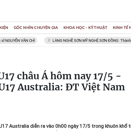
KIỆN
GÓC NHÌN CHUYÊN GIA
KHOA HỌC - KỸ THUẬT
KINH TẾ
YỄN VĂN CHÍ
LÀNG NGHỀ SƠN MỸ NGHỆ SƠN ĐỒNG: Thành viên Mạng 
 U17 châu Á hôm nay 17/5 -
U17 Australia: ĐT Việt Nam
U17 Australia diễn ra vào 0h00 ngày 17/5 trong khuôn khổ 