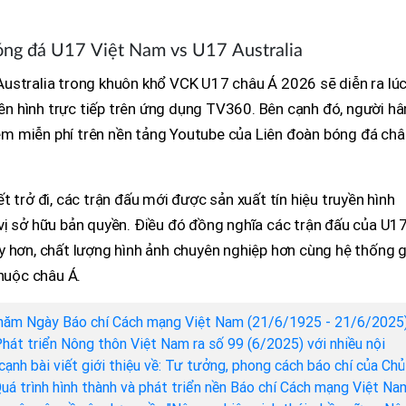
óng đá U17 Việt Nam vs U17 Australia
ustralia trong khuôn khổ VCK U17 châu Á 2026 sẽ diễn ra lú
n hình trực tiếp trên ứng dụng TV360. Bên cạnh đó, người h
m miễn phí trên nền tảng Youtube của Liên đoàn bóng đá châ
 trở đi, các trận đấu mới được sản xuất tín hiệu truyền hình
vị sở hữu bản quyền. Điều đó đồng nghĩa các trận đấu của U1
y hơn, chất lượng hình ảnh chuyên nghiệp hơn cùng hệ thống g
thuộc châu Á.
năm Ngày Báo chí Cách mạng Việt Nam (21/6/1925 - 21/6/2025)
hát triển Nông thôn Việt Nam ra số 99 (6/2025) với nhiều nội
cạnh bài viết giới thiệu về: Tư tưởng, phong cách báo chí của Chủ
Quá trình hình thành và phát triển nền Báo chí Cách mạng Việt Na