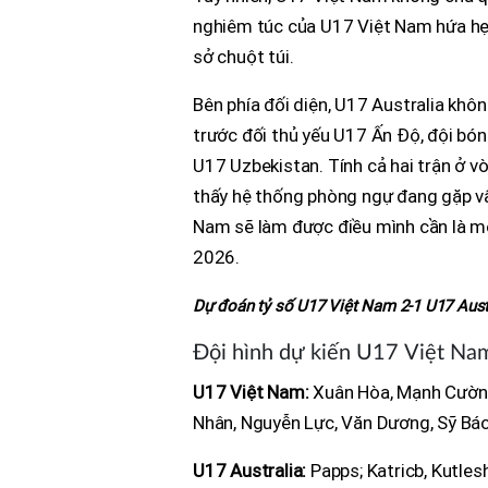
nghiêm túc của U17 Việt Nam hứa hẹn
sở chuột túi.
Bên phía đối diện, U17 Australia khô
trước đối thủ yếu U17 Ấn Độ, đội bón
U17 Uzbekistan. Tính cả hai trận ở v
thấy hệ thống phòng ngự đang gặp vấn
Nam sẽ làm được điều mình cần là mộ
2026.
Dự đoán tỷ số U17 Việt Nam 2-1 U17 Aust
Đội hình dự kiến U17 Việt Nam
U17 Việt Nam:
Xuân Hòa, Mạnh Cường
Nhân, Nguyễn Lực, Văn Dương, Sỹ Bá
U17 Australia:
Papps; Katricb, Kutleshi,