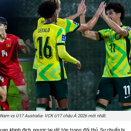
 Nam vs U17 Australia- VCK U17 châu Á 2026 mới nhất.
n, khinh địch, ngược lại rất tôn trọng đối thủ. Sự chuẩn bị