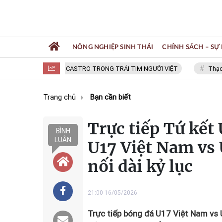
NÔNG NGHIỆP SINH THÁI
CHÍNH SÁCH – SỰ 
FIDEL CASTRO TRONG TRÁI TIM NGƯỜI VIỆT
Thạc sĩ NGU
Trang chủ
Bạn cần biết
Trực tiếp Tứ kết
BÌNH
LUẬN
U17 Việt Nam vs 
nối dài kỷ lục
21:00 16/05/2026
Trực tiếp bóng đá U17 Việt Nam vs 