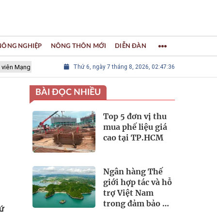
 NÔNG NGHIỆP
NÔNG THÔN MỚI
DIỄN ĐÀN
lưới các Thành phố Thủ công sáng tạo Thế giới
Thứ 6, ngày 7 tháng 8, 2026, 02:47:38
LÀNG NGHỀ KHẢM
BÀI ĐỌC NHIỀU
Top 5 đơn vị thu
mua phế liệu giá
cao tại TP.HCM
Ngân hàng Thế
giới hợp tác và hỗ
trợ Việt Nam
trong đảm bảo an
tứ
ninh nguồn nước