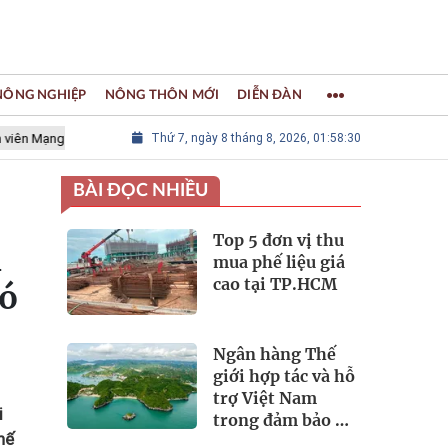
 NÔNG NGHIỆP
NÔNG THÔN MỚI
DIỄN ĐÀN
ới các Thành phố Thủ công sáng tạo Thế giới
Thứ 7, ngày 8 tháng 8, 2026, 01:58:32
LÀNG NGHỀ KHẢM T
BÀI ĐỌC NHIỀU
Top 5 đơn vị thu
i
mua phế liệu giá
cao tại TP.HCM
có
Ngân hàng Thế
giới hợp tác và hỗ
trợ Việt Nam
i
trong đảm bảo an
hế
ninh nguồn nước