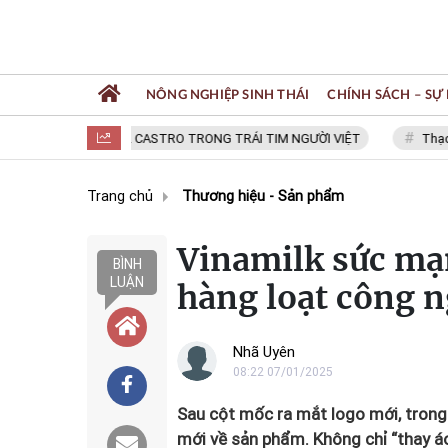
NÔNG NGHIỆP SINH THÁI
CHÍNH SÁCH – SỰ 
FIDEL CASTRO TRONG TRÁI TIM NGƯỜI VIỆT
Thạc sĩ NGUYỄ
Trang chủ
Thương hiệu - Sản phẩm
Vinamilk sức mạ
BÌNH
LUẬN
hàng loạt công n
Nhã Uyên
08:22 07/01/2025
Sau cột mốc ra mắt logo mới, trong 
mới về sản phẩm. Không chỉ “thay áo