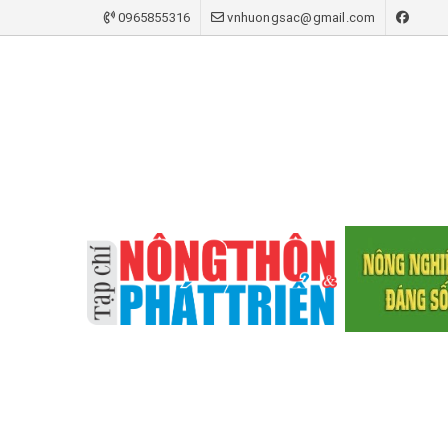
0965855316
vnhuongsac@gmail.com