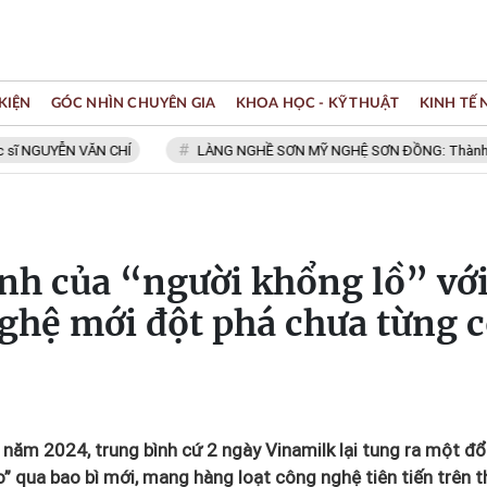
KIỆN
GÓC NHÌN CHUYÊN GIA
KHOA HỌC - KỸ THUẬT
KINH TẾ
N VĂN CHÍ
LÀNG NGHỀ SƠN MỸ NGHỆ SƠN ĐỒNG: Thành viên Mạng lư
nh của “người khổng lồ” vớ
ghệ mới đột phá chưa từng 
năm 2024, trung bình cứ 2 ngày Vinamilk lại tung ra một đổ
” qua bao bì mới, mang hàng loạt công nghệ tiên tiến trên t