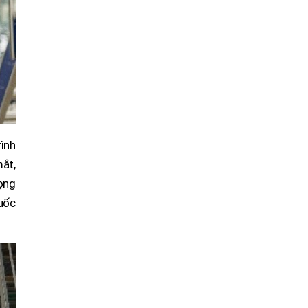
ình
ắt,
rọng
quốc