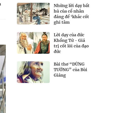
n
Những lời dạy bất
hủ của cổ nhân
đáng để ‘khắc cốt
ghi tâm
Lời dạy của đức
Khổng Tử - Giá
trị cốt lõi của đạo
đức
Bài thơ “ĐỪNG
TƯỞNG” của Bùi
Giáng