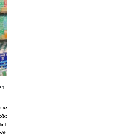
an
khe
đốc
hút
ột,