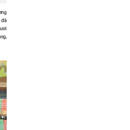
ường
k đã
tươi
ùng,