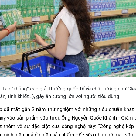
 tập “khủng” các giải thưởng quốc tế về chất lượng như Cle
àn, tinh khiết…), gây ấn tượng lớn với người tiêu dùng
ệp đã mất gần 2 năm thử nghiệm với những tiêu chuẩn khắt 
này vào sản phẩm sữa tươi. Ông Nguyễn Quốc Khánh - Giám 
ết thêm về sự đặc biệt của công nghệ này: “Công nghệ kép 
 minh hiệu quả ở nhiều sản phẩm gốc sữa như phô mai, sữa b