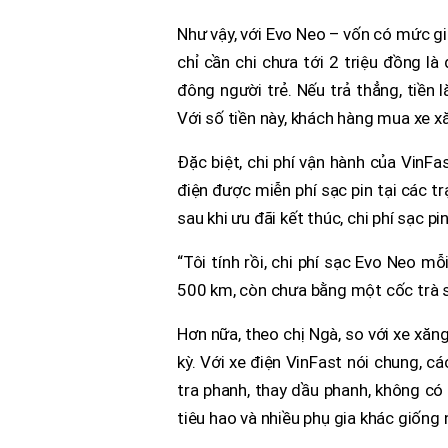
Như vậy, với Evo Neo – vốn có mức gi
chỉ cần chi chưa tới 2 triệu đồng l
đông người trẻ. Nếu trả thẳng, tiền 
Với số tiền này, khách hàng mua xe x
Đặc biệt, chi phí vận hành của VinFa
điện được miễn phí sạc pin tại các 
sau khi ưu đãi kết thúc, chi phí sạc pi
“Tôi tính rồi, chi phí sạc Evo Neo
500 km, còn chưa bằng một cốc trà sữ
Hơn nữa, theo chị Ngà, so với xe xă
kỳ. Với xe điện VinFast nói chung, 
tra phanh, thay dầu phanh, không có
tiêu hao và nhiều phụ gia khác giống