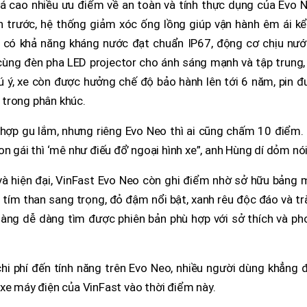
á cao nhiều ưu điểm về an toàn và tính thực dụng của Evo N
h trước, hệ thống giảm xóc ống lồng giúp vận hành êm ái kể
 có khả năng kháng nước đạt chuẩn IP67, động cơ chịu nướ
ùng đèn pha LED projector cho ánh sáng mạnh và tập trung, 
ú ý, xe còn được hưởng chế độ bảo hành lên tới 6 năm, pin 
 trong phân khúc.
 hợp gu lắm, nhưng riêng Evo Neo thì ai cũng chấm 10 điểm.
n gái thì ‘mê như điếu đổ’ ngoại hình xe”, anh Hùng dí dỏm nói
i và hiện đại, VinFast Evo Neo còn ghi điểm nhờ sở hữu bảng
tím than sang trọng, đỏ đậm nổi bật, xanh rêu độc đáo và t
 hàng dễ dàng tìm được phiên bản phù hợp với sở thích và p
chi phí đến tính năng trên Evo Neo, nhiều người dùng khẳng 
xe máy điện của VinFast vào thời điểm này.