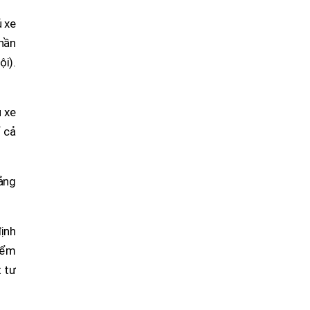
ủ xe
phần
ội).
ủ xe
ể cả
ảng
định
kiểm
t tư