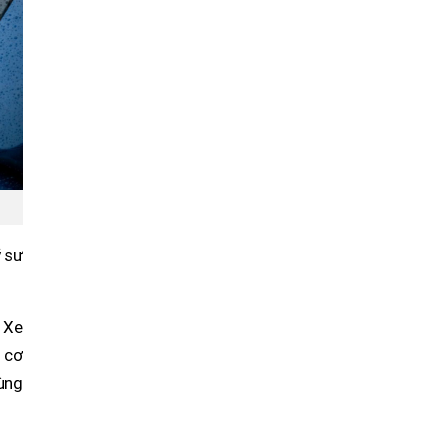
ỹ sư
. Xe
g cơ
Hùng