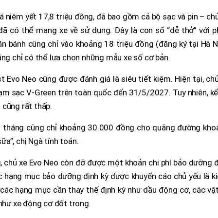
á niêm yết 17,8 triệu đồng, đã bao gồm cả bộ sạc và pin – ch
à đã có thể mang xe về sử dụng. Đây là con số “dễ thở” với 
lăn bánh cũng chỉ vào khoảng 18 triệu đồng (đăng ký tại Hà N
ăng chỉ có thể lựa chọn những mẫu xe số cơ bản.
st Evo Neo cũng được đánh giá là siêu tiết kiệm. Hiện tại, ch
trạm sạc V-Green trên toàn quốc đến 31/5/2027. Tuy nhiên, k
n cũng rất thấp.
 mỗi tháng cũng chỉ khoảng 30.000 đồng cho quãng đường kho
a”, chị Ngà tính toán.
ng, chủ xe Evo Neo còn đỡ được một khoản chi phí bảo dưỡng 
các hạng mục bảo dưỡng định kỳ được khuyến cáo chủ yếu là 
 các hạng mục cần thay thế định kỳ như dầu động cơ, các vậ
 như xe động cơ đốt trong.