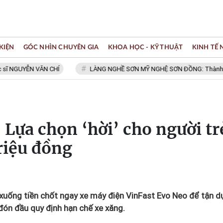
KIỆN
GÓC NHÌN CHUYÊN GIA
KHOA HỌC - KỸ THUẬT
KINH TẾ
UYỄN VĂN CHÍ
LÀNG NGHỀ SƠN MỸ NGHỆ SƠN ĐỒNG: Thành viên Mạng
 Lựa chọn ‘hời’ cho người tr
triệu đồng
 xuống tiền chốt ngay xe máy điện VinFast Evo Neo để tận d
 đón đầu quy định hạn chế xe xăng.