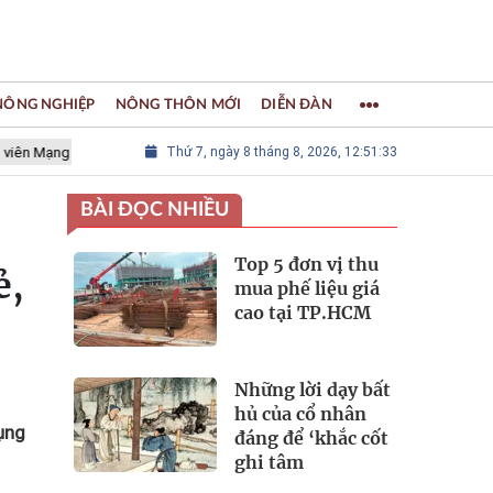
 NÔNG NGHIỆP
NÔNG THÔN MỚI
DIỄN ĐÀN
 lưới các Thành phố Thủ công sáng tạo Thế giới
Thứ 7, ngày 8 tháng 8, 2026, 12:51:35
LÀNG NGHỀ KHẢ
BÀI ĐỌC NHIỀU
Top 5 đơn vị thu
ẻ,
mua phế liệu giá
cao tại TP.HCM
Những lời dạy bất
hủ của cổ nhân
ụng
đáng để ‘khắc cốt
ghi tâm