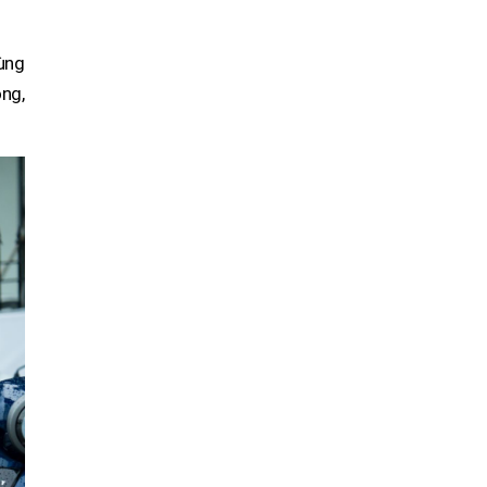
ùng
ng,