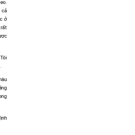
eo.
 cả
c ở
rất
được
 Tôi
.
 màu
rắng
hong
định