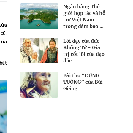
Ngân hàng Thế
giới hợp tác và hỗ
trợ Việt Nam
vừa
trong đảm bảo an
ninh nguồn nước
cũ.
Lời dạy của đức
iữa
Khổng Tử - Giá
trị cốt lõi của đạo
đức
chất
Bài thơ “ĐỪNG
TƯỞNG” của Bùi
Giáng