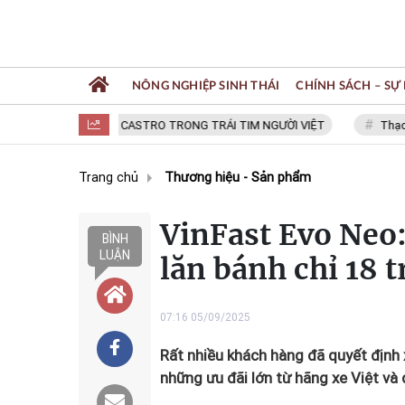
NÔNG NGHIỆP SINH THÁI
CHÍNH SÁCH – SỰ 
FIDEL CASTRO TRONG TRÁI TIM NGƯỜI VIỆT
Thạc sĩ NG
Trang chủ
Thương hiệu - Sản phẩm
VinFast Evo Neo:
BÌNH
LUẬN
lăn bánh chỉ 18 
07:16 05/09/2025
Rất nhiều khách hàng đã quyết định
những ưu đãi lớn từ hãng xe Việt và