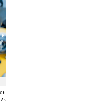
00%
tiếp