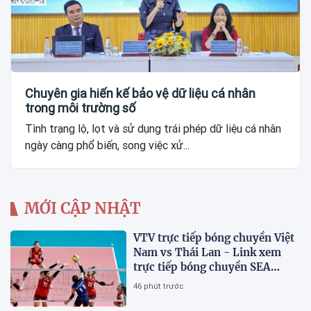
Chuyên gia hiến kế bảo vệ dữ liệu cá nhân
trong môi trường số
Tình trạng lộ, lọt và sử dụng trái phép dữ liệu cá nhân
ngày càng phổ biến, song việc xử...
MỚI CẬP NHẬT
VTV trực tiếp bóng chuyền Việt
Nam vs Thái Lan - Link xem
trực tiếp bóng chuyền SEA
V.Cup 2026 hôm nay 9/8
46 phút trước