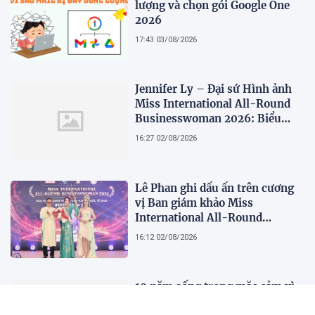
lượng và chọn gói Google One
2026
17:43 03/08/2026
Jennifer Ly – Đại sứ Hình ảnh
Miss International All-Round
Businesswoman 2026: Biểu
tượng của nhan sắc, trí tuệ và
16:27 02/08/2026
bản lĩnh
Lê Phan ghi dấu ấn trên cương
vị Ban giám khảo Miss
International All-Round
Businesswoman 2026: Thanh
16:12 02/08/2026
lịch, trí tuệ và lan tỏa giá trị của
người phụ nữ hiện đại
10 năm sống trong mặc cảm vì
căn bệnh tưởng lây nhiễm