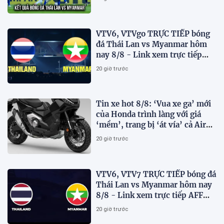
VTV6, VTVgo TRỰC TIẾP bóng
đá Thái Lan vs Myanmar hôm
nay 8/8 - Link xem trực tiếp
AFF Cup 2026 mới nhất
20 giờ trước
Tin xe hot 8/8: ‘Vua xe ga’ mới
của Honda trình làng với giá
‘mềm’, trang bị ‘át vía’ cả Air
Blade và SH
20 giờ trước
VTV6, VTV7 TRỰC TIẾP bóng đá
Thái Lan vs Myanmar hôm nay
8/8 - Link xem trực tiếp AFF
Cup 2026 mới nhất
20 giờ trước