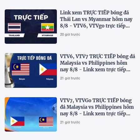
Link xem TRỰC TIẾP bóng đá
Thái Lan vs Myanmar hôm nay
8/8 - VTV6, VTVgo trực tiếp
AFF Cup 2026
20 giờ trước
VTV6, VTV7 TRỰC TIẾP bóng đá
Malaysia vs Philippines hôm
nay 8/8 - Link xem trực tiếp
AFF Cup 2026 mới nhất
21 giờ trước
VTV7, VTVGo TRỰC TIẾP bóng
đá Malaysia vs Philippines hôm
nay 8/8 - Link xem trực tiếp
AFF Cup 2026 mới nhất
21 giờ trước