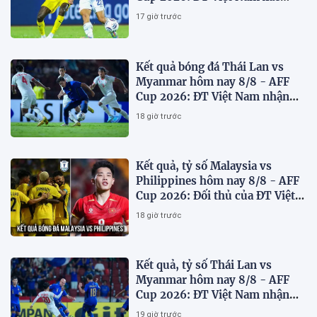
định đối thủ
17 giờ trước
Kết quả bóng đá Thái Lan vs
Myanmar hôm nay 8/8 - AFF
Cup 2026: ĐT Việt Nam nhận
'chiến thư'
18 giờ trước
Kết quả, tỷ số Malaysia vs
Philippines hôm nay 8/8 - AFF
Cup 2026: Đối thủ của ĐT Việt
Nam lộ diện
18 giờ trước
Kết quả, tỷ số Thái Lan vs
Myanmar hôm nay 8/8 - AFF
Cup 2026: ĐT Việt Nam nhận
tin vui
19 giờ trước