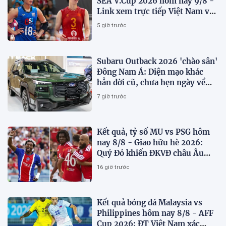
SEA V.Cup 2026 hôm nay 9/8 -
Link xem trực tiếp Việt Nam vs
Thái Lan
5 giờ trước
Subaru Outback 2026 'chào sân'
Đông Nam Á: Diện mạo khác
hẳn đời cũ, chưa hẹn ngày về
Việt Nam
7 giờ trước
Kết quả, tỷ số MU vs PSG hôm
nay 8/8 - Giao hữu hè 2026:
Quỷ Đỏ khiến ĐKVĐ châu Âu
toát mồ hôi
16 giờ trước
Kết quả bóng đá Malaysia vs
Philippines hôm nay 8/8 - AFF
Cup 2026: ĐT Việt Nam xác