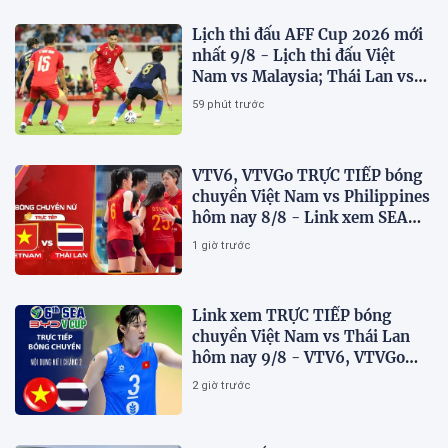
Lịch thi đấu AFF Cup 2026 mới
nhất 9/8 - Lịch thi đấu Việt
Nam vs Malaysia; Thái Lan vs
Singapore
59 phút trước
VTV6, VTVGo TRỰC TIẾP bóng
chuyền Việt Nam vs Philippines
hôm nay 8/8 - Link xem SEA
V.Cup 2026 mới nhất
1 giờ trước
Link xem TRỰC TIẾP bóng
chuyền Việt Nam vs Thái Lan
hôm nay 9/8 - VTV6, VTVGo
trực tiếp SEA V.Cup 2026 mới
2 giờ trước
nhất