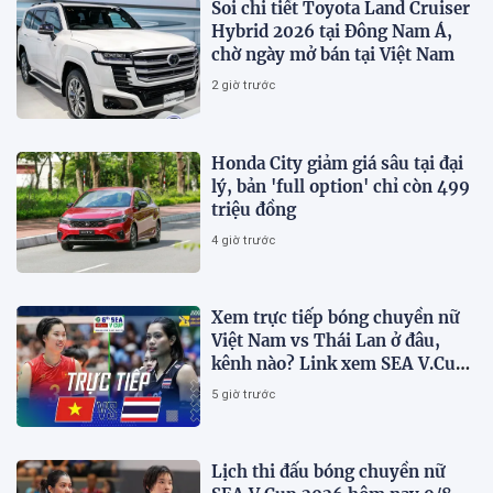
Soi chi tiết Toyota Land Cruiser
Hybrid 2026 tại Đông Nam Á,
chờ ngày mở bán tại Việt Nam
2 giờ trước
Honda City giảm giá sâu tại đại
lý, bản 'full option' chỉ còn 499
triệu đồng
4 giờ trước
Xem trực tiếp bóng chuyền nữ
Việt Nam vs Thái Lan ở đâu,
kênh nào? Link xem SEA V.Cup
2026 mới nhất
5 giờ trước
Lịch thi đấu bóng chuyền nữ