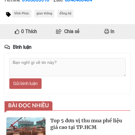
Vĩnh Phúc
giao thông
đồng bộ
0
Thích
Chia sẻ
In
Bình luận
Gửi bình luận
BÀI ĐỌC NHIỀU
Top 5 đơn vị thu mua phế liệu
giá cao tại TP.HCM