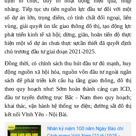
định tổ chức, duy trì hoạt động hiệu quả, nhịp
nhàng.
Tiếp tục ưu tiên nguồn lực đầu tư đối với một
số dự án lớn, trọng điểm, có tính chất đối ngoại, liên
vùng, giải quyết ùn tắc giao thông đô thị, tạo động lực
phát triển kinh tế xã hội; dừng, giãn, hoãn tiến độ thực
hiện một số dự án chưa thực sựcần thiết đã quyết định
chủ trương đầu tư giai đoạn 2021-2025.
Đồng thời, có chính sách thu hút đầu tư đủ mạnh, huy
động nguồn xã hội hóa, nguồn vốn đầu tư ngoài ngân
sách để phát triển kết cấu hạ tầng giao thông, đô thị
theo quy hoạch như: Sớm hoàn thành cảng cạn ICD,
đầu tư tuyến đường trục Bắc - Nam theo quy hoạch;
khai thác, vận hành hệ thống xe điện; đường sắt đô thị
kết nối Vĩnh Yên - Nội Bài.
Nhân kỷ niệm 100 năm Ngày Báo chí
Cách mạng Việt Nam (21/6/1925 -