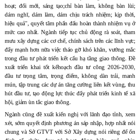
hoạt; đổi mới, sáng tạo;chỉ bàn làm, không bàn lùi;
dám nghĩ, dám làm, dám chịu trách nhiệm; kịp thời,
hiệu quả", quyết tâm phấn đấu hoàn thành nhiệm vụ ở
mức cao nhất.
Ngành tiếp tục chủ động rà soát, tham
mưu xây dựng các cơ chế, chính sách trên các lĩnh vực;
đẩy mạnh hơn nữa việc tháo gỡ khó khăn, vướng mắc
trong đầu tư phát triển kết cấu hạ tầng giao thông. Đề
xuất triển khai tốt kếhoạch đầu tư công 2026-2030,
đầu tư trọng tâm, trọng điểm, không dàn trải, manh
mún, tập trung các dự án tăng cường liên kết vùng, thu
hút đầu tư, tạo động lực thúc đẩy phát triển kinh tế xã
hội, giảm ùn tắc giao thông.
Ngành cũng đề xuất kiến nghị với lãnh đạo tỉnh, xem
xét, sớm quyết định phương án sáp nhập, hợp nhất nói
chung và Sở GTVT với Sở Xây dựng nói riêng để ổn