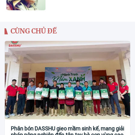
CÙNG CHỦ ĐỀ
Phân bón DASSHU gieo mầm sinh kế, mang giải
pháp nông nghiệp đến tận tay bà con vùng cao