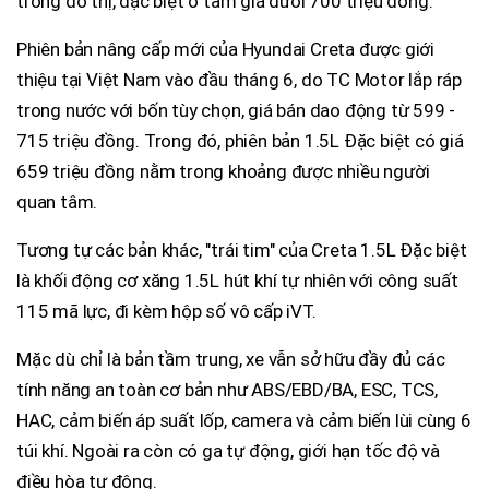
trong đô thị, đặc biệt ở tầm giá dưới 700 triệu đồng.
Phiên bản nâng cấp mới của Hyundai Creta được giới
thiệu tại Việt Nam vào đầu tháng 6, do TC Motor lắp ráp
trong nước với bốn tùy chọn, giá bán dao động từ 599 -
715 triệu đồng. Trong đó, phiên bản 1.5L Đặc biệt có giá
659 triệu đồng nằm trong khoảng được nhiều người
quan tâm.
Tương tự các bản khác, "trái tim" của Creta 1.5L Đặc biệt
là khối động cơ xăng 1.5L hút khí tự nhiên với công suất
115 mã lực, đi kèm hộp số vô cấp iVT.
Mặc dù chỉ là bản tầm trung, xe vẫn sở hữu đầy đủ các
tính năng an toàn cơ bản như ABS/EBD/BA, ESC, TCS,
HAC, cảm biến áp suất lốp, camera và cảm biến lùi cùng 6
túi khí. Ngoài ra còn có ga tự động, giới hạn tốc độ và
điều hòa tự động.