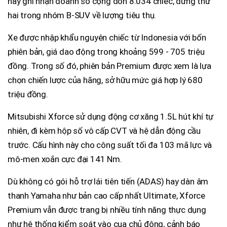
này ghi nhận doanh số cộng dồn 8.034 chiếc, đứng thứ
hai trong nhóm B-SUV về lượng tiêu thụ.
Xe được nhập khẩu nguyên chiếc từ Indonesia với bốn
phiên bản, giá dao động trong khoảng 599 - 705 triệu
đồng. Trong số đó, phiên bản Premium được xem là lựa
chọn chiến lược của hãng, sở hữu mức giá hợp lý 680
triệu đồng.
Mitsubishi Xforce sử dụng động cơ xăng 1.5L hút khí tự
nhiên, đi kèm hộp số vô cấp CVT và hệ dẫn động cầu
trước. Cấu hình này cho công suất tối đa 103 mã lực và
mô-men xoắn cực đại 141 Nm.
Dù không có gói hỗ trợ lái tiên tiến (ADAS) hay dàn âm
thanh Yamaha như bản cao cấp nhất Ultimate, Xforce
Premium vẫn được trang bị nhiều tính năng thực dụng
như hệ thống kiểm soát vào cua chủ động, cảnh báo