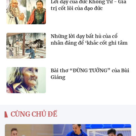
Lời dạy của đức Khổng Tử - Giá
trị cốt lõi của đạo đức
Những lời dạy bất hủ của cổ
nhân đáng để ‘khắc cốt ghi tâm
Bài thơ “ĐỪNG TƯỞNG” của Bùi
Giáng
CÙNG CHỦ ĐỀ