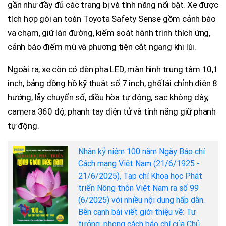
gần như đầy đủ các trang bị và tính năng nổi bật. Xe được
tích hợp gói an toàn Toyota Safety Sense gồm cảnh báo
va chạm, giữ làn đường, kiểm soát hành trình thích ứng,
cảnh báo điểm mù và phương tiện cắt ngang khi lùi.
Ngoài ra, xe còn có đèn pha LED, màn hình trung tâm 10,1
inch, bảng đồng hồ kỹ thuật số 7 inch, ghế lái chỉnh điện 8
hướng, lẫy chuyển số, điều hòa tự động, sạc không dây,
camera 360 độ, phanh tay điện tử và tính năng giữ phanh
tự động.
Nhân kỷ niệm 100 năm Ngày Báo chí
Cách mạng Việt Nam (21/6/1925 -
21/6/2025), Tạp chí Khoa học Phát
triển Nông thôn Việt Nam ra số 99
(6/2025) với nhiều nội dung hấp dẫn.
Bên cạnh bài viết giới thiệu về: Tư
tưởng, phong cách báo chí của Chủ