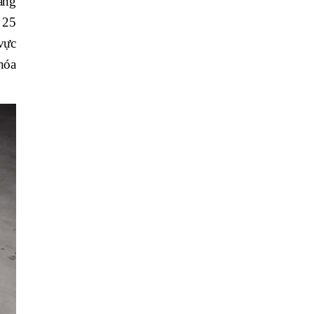
ăng
 25
 vực
 hóa