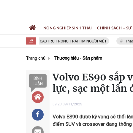
NÔNG NGHIỆP SINH THÁI
CHÍNH SÁCH – SỰ 
FIDEL CASTRO TRONG TRÁI TIM NGƯỜI VIỆT
Thạc sĩ NG
Trang chủ
Thương hiệu - Sản phẩm
Volvo ES90 sắp 
BÌNH
LUẬN
lực, sạc một lần
09:23 09/11/2025
Volvo ES90 được kỳ vọng sẽ thổi làn
điểm SUV và crossover đang thống t