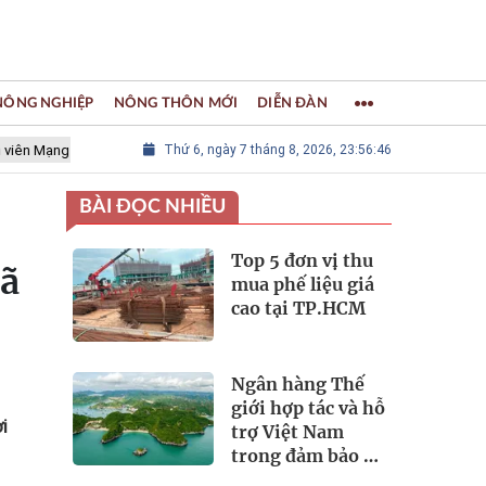
 NÔNG NGHIỆP
NÔNG THÔN MỚI
DIỄN ĐÀN
 lưới các Thành phố Thủ công sáng tạo Thế giới
Thứ 6, ngày 7 tháng 8, 2026, 23:56:47
LÀNG NGHỀ KHẢ
BÀI ĐỌC NHIỀU
Top 5 đơn vị thu
mã
mua phế liệu giá
cao tại TP.HCM
Ngân hàng Thế
giới hợp tác và hỗ
i
trợ Việt Nam
trong đảm bảo an
ninh nguồn nước