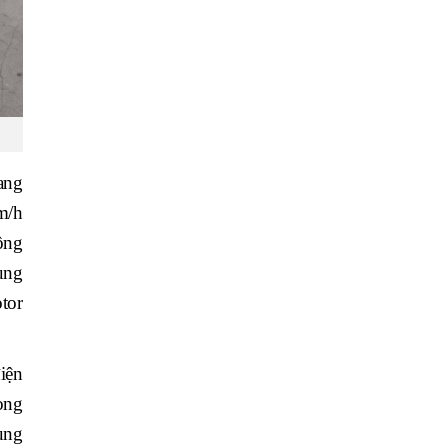
ang
m/h
ộng
ùng
tor
iện
ong
ung