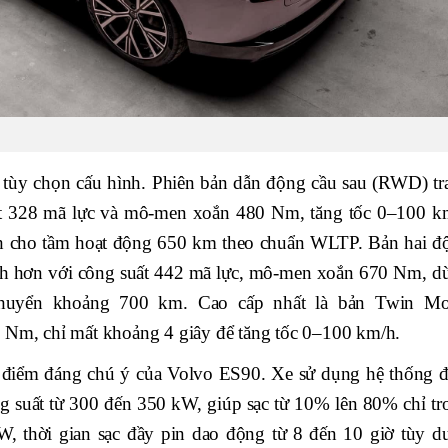
 tùy chọn cấu hình. Phiên bản dẫn động cầu sau (RWD) tr
ất 328 mã lực và mô-men xoắn 480 Nm, tăng tốc 0–100 k
Wh cho tầm hoạt động 650 km theo chuẩn WLTP. Bản hai đ
 hơn với công suất 442 mã lực, mô-men xoắn 670 Nm, d
huyển khoảng 700 km. Cao cấp nhất là bản Twin Mo
0 Nm, chỉ mất khoảng 4 giây để tăng tốc 0–100 km/h.
 điểm đáng chú ý của Volvo ES90. Xe sử dụng hệ thống đ
g suất từ 300 đến 350 kW, giúp sạc từ 10% lên 80% chỉ tr
, thời gian sạc đầy pin dao động từ 8 đến 10 giờ tùy d