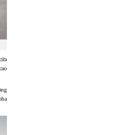
cửa
cao
ộng
pha