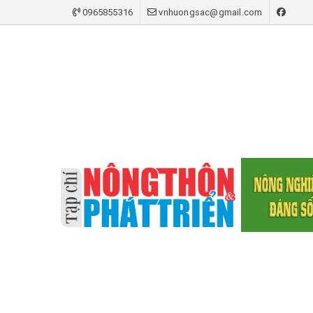
0965855316
vnhuongsac@gmail.com