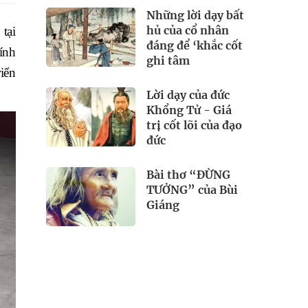
Những lời dạy bất
hủ của cổ nhân
tại
đáng để ‘khắc cốt
ính
ghi tâm
iển
Lời dạy của đức
Khổng Tử - Giá
trị cốt lõi của đạo
đức
Bài thơ “ĐỪNG
TƯỞNG” của Bùi
Giáng