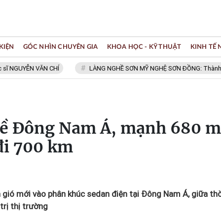
KIỆN
GÓC NHÌN CHUYÊN GIA
KHOA HỌC - KỸ THUẬT
KINH TẾ
UYỄN VĂN CHÍ
LÀNG NGHỀ SƠN MỸ NGHỆ SƠN ĐỒNG: Thành viên Mạng
về Đông Nam Á, mạnh 680 
 đi 700 km
 gió mới vào phân khúc sedan điện tại Đông Nam Á, giữa thờ
rị thị trường