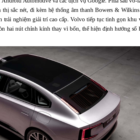
h Android Automotive và các dịch vụ Google. Phía sau vô-l
ển thị sắc nét, đi kèm hệ thống âm thanh Bowers & Wilkins
 trải nghiệm giải trí cao cấp. Volvo tiếp tục tinh gọn khu
 còn hai nút chỉnh kính thay vì bốn, thể hiện định hướng số