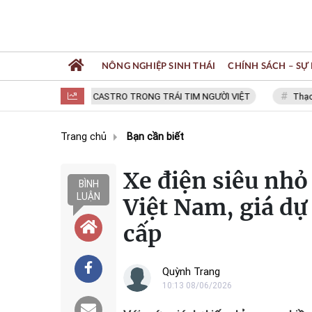
NÔNG NGHIỆP SINH THÁI
CHÍNH SÁCH – SỰ 
FIDEL CASTRO TRONG TRÁI TIM NGƯỜI VIỆT
Thạc sĩ NGUY
Trang chủ
Bạn cần biết
Xe điện siêu nh
BÌNH
LUẬN
Việt Nam, giá dự
cấp
Quỳnh Trang
10:13 08/06/2026