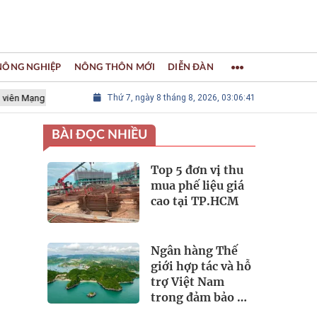
 NÔNG NGHIỆP
NÔNG THÔN MỚI
DIỄN ĐÀN
lưới các Thành phố Thủ công sáng tạo Thế giới
Thứ 7, ngày 8 tháng 8, 2026, 03:06:42
LÀNG NGHỀ KHẢM 
BÀI ĐỌC NHIỀU
Top 5 đơn vị thu
mua phế liệu giá
cao tại TP.HCM
Ngân hàng Thế
giới hợp tác và hỗ
trợ Việt Nam
trong đảm bảo an
ninh nguồn nước