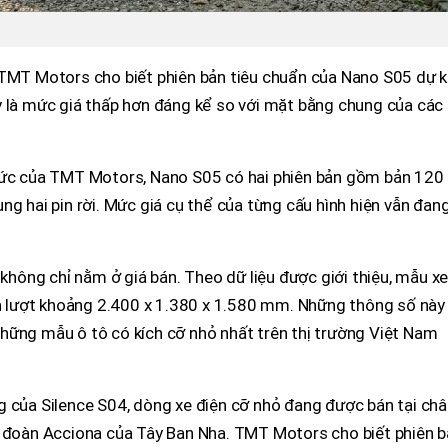
 TMT Motors cho biết phiên bản tiêu chuẩn của Nano S05 dự k
y là mức giá thấp hơn đáng kể so với mặt bằng chung của các
thức của TMT Motors, Nano S05 có hai phiên bản gồm bản 120
ng hai pin rời. Mức giá cụ thể của từng cấu hình hiện vẫn đan
ông chỉ nằm ở giá bán. Theo dữ liệu được giới thiệu, mẫu x
lần lượt khoảng 2.400 x 1.380 x 1.580 mm. Những thông số này
hững mẫu ô tô có kích cỡ nhỏ nhất trên thị trường Việt Nam
g của Silence S04, dòng xe điện cỡ nhỏ đang được bán tại ch
p đoàn Acciona của Tây Ban Nha. TMT Motors cho biết phiên 