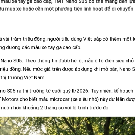
u mẫu xe tay ga cao cấp, TMT Nano S05 có thể mang đến lự
ầu mua xe hoặc cần một phương tiện linh hoạt để di chuyển
á vài trăm triệu đồng, người tiêu dùng Việt sắp có thêm một 
ơng đương các mẫu xe tay ga cao cấp.
Nano S05. Theo thông tin được hé lộ, mẫu ô tô điện siêu nhỏ
 triệu đồng. Nếu mức giá trên được áp dụng khi mở bán, Nano 
 thị trường Việt Nam.
 S05 ra thị trường từ cuối quý II/2026. Tuy nhiên, kế hoạch
T Motors cho biết mẫu microcar (xe siêu nhỏ) này dự kiến đư
muộn hơn khoảng 2 tháng so với lộ trình trước đó.