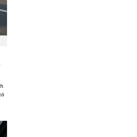
ệ
h.
có