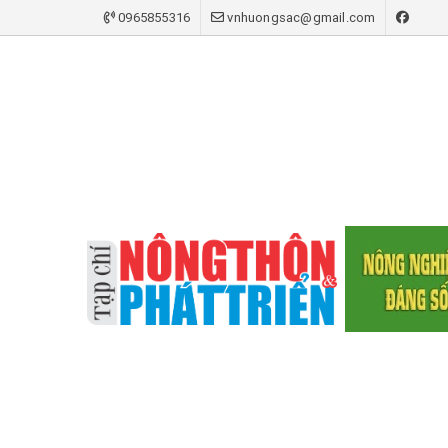
0965855316
vnhuongsac@gmail.com