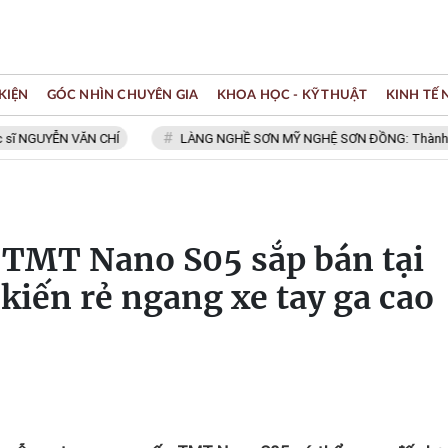
KIỆN
GÓC NHÌN CHUYÊN GIA
KHOA HỌC - KỸ THUẬT
KINH TẾ
ỄN VĂN CHÍ
LÀNG NGHỀ SƠN MỸ NGHỆ SƠN ĐỒNG: Thành viên Mạng 
ỏ TMT Nano S05 sắp bán tại
 kiến rẻ ngang xe tay ga cao