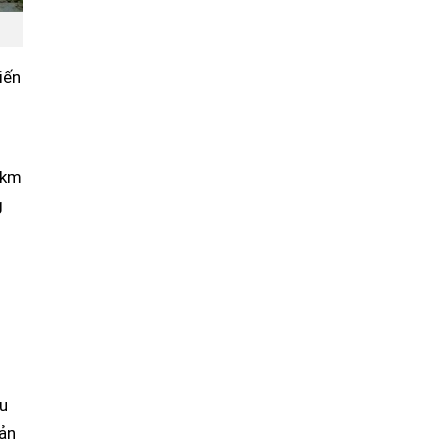
iến
 km
g
e
âu
bản