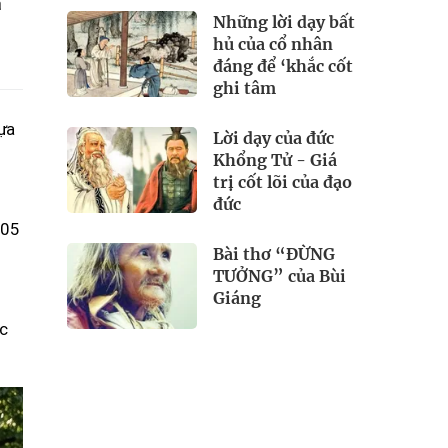
a
Những lời dạy bất
hủ của cổ nhân
đáng để ‘khắc cốt
ghi tâm
lựa
Lời dạy của đức
Khổng Tử - Giá
trị cốt lõi của đạo
đức
S05
Bài thơ “ĐỪNG
TƯỞNG” của Bùi
Giáng
ợc