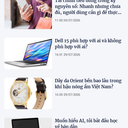
Tài chính tiêu dùng trong kỷ
nguyên số: Nhanh nhưng chưa
đủ, người dùng cần gì để thực
sự an tâm?
11:00 30/07/2026
Dell 15 phù hợp với ai và không
phù hợp với ai?
16:01 29/07/2026
Dây da Orient bền bao lâu trong
khí hậu nóng ẩm Việt Nam?
16:00 29/07/2026
Muốn hiểu AI, tôi bắt đầu học
về bán dẫn