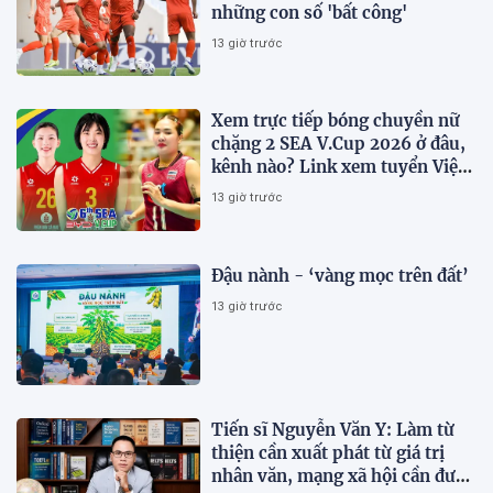
những con số 'bất công'
13 giờ trước
Xem trực tiếp bóng chuyền nữ
chặng 2 SEA V.Cup 2026 ở đâu,
kênh nào? Link xem tuyển Việt
Nam thi đấu
13 giờ trước
Đậu nành - ‘vàng mọc trên đất’
13 giờ trước
Tiến sĩ Nguyễn Văn Y: Làm từ
thiện cần xuất phát từ giá trị
nhân văn, mạng xã hội cần được