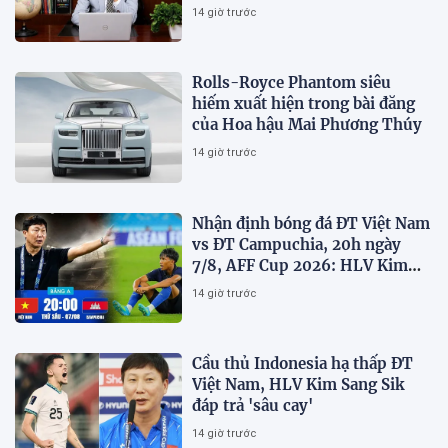
sử dụng bằng văn hóa và trách
14 giờ trước
nhiệm
Rolls-Royce Phantom siêu
hiếm xuất hiện trong bài đăng
của Hoa hậu Mai Phương Thúy
14 giờ trước
Nhận định bóng đá ĐT Việt Nam
vs ĐT Campuchia, 20h ngày
7/8, AFF Cup 2026: HLV Kim
Sang-sik tiết lộ kế hoạch nhân
14 giờ trước
sự
Cầu thủ Indonesia hạ thấp ĐT
Việt Nam, HLV Kim Sang Sik
đáp trả 'sâu cay'
14 giờ trước