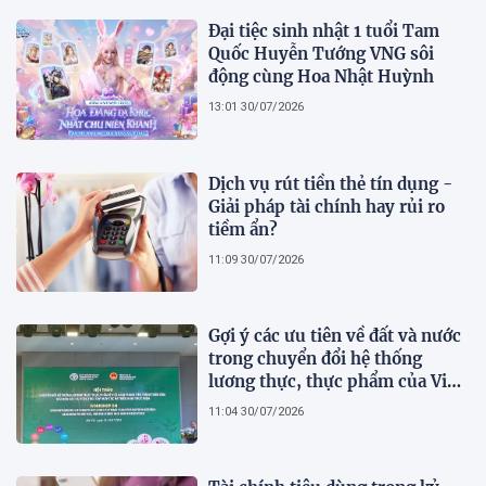
Đại tiệc sinh nhật 1 tuổi Tam
Quốc Huyễn Tướng VNG sôi
động cùng Hoa Nhật Huỳnh
13:01 30/07/2026
Dịch vụ rút tiền thẻ tín dụng -
Giải pháp tài chính hay rủi ro
tiềm ẩn?
11:09 30/07/2026
Gợi ý các ưu tiên về đất và nước
trong chuyển đổi hệ thống
lương thực, thực phẩm của Việt
Nam theo FAO Roadmap
11:04 30/07/2026