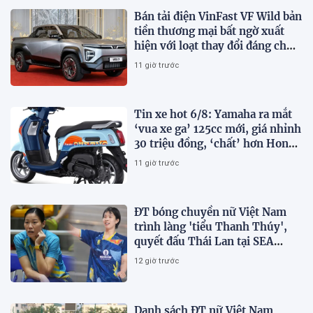
Bán tải điện VinFast VF Wild bản
tiền thương mại bất ngờ xuất
hiện với loạt thay đổi đáng chú
ý
11 giờ trước
Tin xe hot 6/8: Yamaha ra mắt
‘vua xe ga’ 125cc mới, giá nhỉnh
30 triệu đồng, ‘chất’ hơn Honda
Vision và SH Mode
11 giờ trước
ĐT bóng chuyền nữ Việt Nam
trình làng 'tiểu Thanh Thúy',
quyết đấu Thái Lan tại SEA
V.Cup 2026
12 giờ trước
Danh sách ĐT nữ Việt Nam