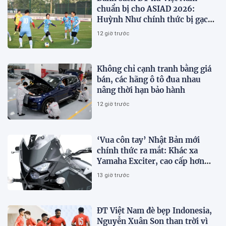
chuẩn bị cho ASIAD 2026:
Huỳnh Như chính thức bị gạch
tên
12 giờ trước
Không chỉ cạnh tranh bằng giá
bán, các hãng ô tô đua nhau
nâng thời hạn bảo hành
12 giờ trước
‘Vua côn tay’ Nhật Bản mới
chính thức ra mắt: Khác xa
Yamaha Exciter, cao cấp hơn
Honda Winner R, giá rẻ so với
13 giờ trước
trang bị
ĐT Việt Nam đè bẹp Indonesia,
Nguyễn Xuân Son than trời vì