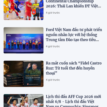
Continental Championship
2026: Thái Lan khiến ĐT Việt
Nam 'vỡ mộng' vô địch
4 giờ trước
Ford Việt Nam đầu tư phát triển
nguồn nhân lực với hệ thống
Trung tâm Đào tạo theo tiêu
chuẩn toàn cầu
4 giờ trước
Ra mắt cuốn sách “Fidel Castro
Ruz: Từ tuổi thơ đến huyền
thoại”
4 giờ trước
Lịch thi đấu AFF Cup 2026 mới
nhất 6/8 - Lịch thi đấu Việt
Nam vs Campuchia; Singapore