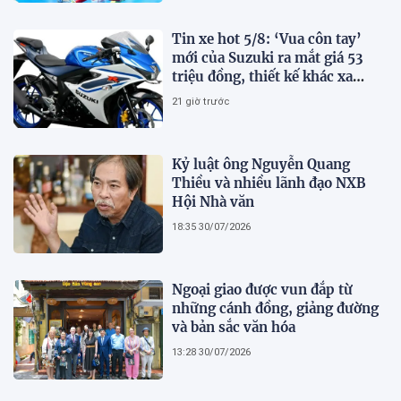
Tin xe hot 5/8: ‘Vua côn tay’
mới của Suzuki ra mắt giá 53
triệu đồng, thiết kế khác xa
Honda Winner R và Yamaha
21 giờ trước
Exciter
Kỷ luật ông Nguyễn Quang
Thiều và nhiều lãnh đạo NXB
Hội Nhà văn
18:35 30/07/2026
Ngoại giao được vun đắp từ
những cánh đồng, giảng đường
và bản sắc văn hóa
13:28 30/07/2026