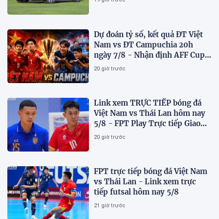
Dự đoán tỷ số, kết quả ĐT Việt
Nam vs ĐT Campuchia 20h
ngày 7/8 - Nhận định AFF Cup
2026
20 giờ trước
Link xem TRỰC TIẾP bóng đá
Việt Nam vs Thái Lan hôm nay
5/8 - FPT Play Trực tiếp Giao
hữu futsal 2026
20 giờ trước
FPT trực tiếp bóng đá Việt Nam
vs Thái Lan - Link xem trực
tiếp futsal hôm nay 5/8
21 giờ trước