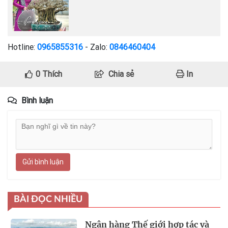
Hotline:
0965855316
- Zalo:
0846460404
0
Thích
Chia sẻ
In
Bình luận
Gửi bình luận
BÀI ĐỌC NHIỀU
Ngân hàng Thế giới hợp tác và