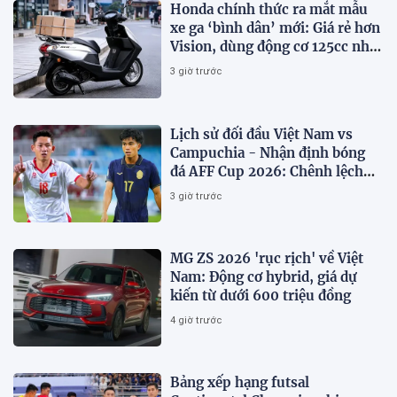
Honda chính thức ra mắt mẫu
xe ga ‘bình dân’ mới: Giá rẻ hơn
Vision, dùng động cơ 125cc như
SH Mode
3 giờ trước
Lịch sử đối đầu Việt Nam vs
Campuchia - Nhận định bóng
đá AFF Cup 2026: Chênh lệch
đẳng cấp
3 giờ trước
MG ZS 2026 'rục rịch' về Việt
Nam: Động cơ hybrid, giá dự
kiến từ dưới 600 triệu đồng
4 giờ trước
Bảng xếp hạng futsal