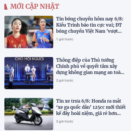
MỚI CẬP NHẬT
Tin bóng chuyền hôm nay 6/8:
Kiều Trinh báo tin cực vui; ĐT
bóng chuyền Việt Nam 'vượt
mặt' Thái Lan
1 giờ trước
Thông điệp của Thủ tướng
Chính phủ về quyết tâm xây
dựng không gian mạng an toàn,
tin cậy và nhân văn
2 giờ trước
Tin xe trưa 6/8: Honda ra mắt
‘xe ga quốc dân’ 125cc mới thiết
kế đầy hoài niệm, giá rẻ hơn
Vision và SH Mode
2 giờ trước