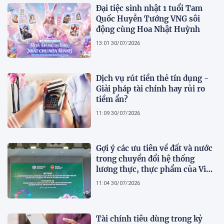
Đại tiệc sinh nhật 1 tuổi Tam
Quốc Huyễn Tướng VNG sôi
động cùng Hoa Nhật Huỳnh
13:01 30/07/2026
Dịch vụ rút tiền thẻ tín dụng -
Giải pháp tài chính hay rủi ro
tiềm ẩn?
11:09 30/07/2026
Gợi ý các ưu tiên về đất và nước
trong chuyển đổi hệ thống
lương thực, thực phẩm của Việt
Nam theo FAO Roadmap
11:04 30/07/2026
Tài chính tiêu dùng trong kỷ