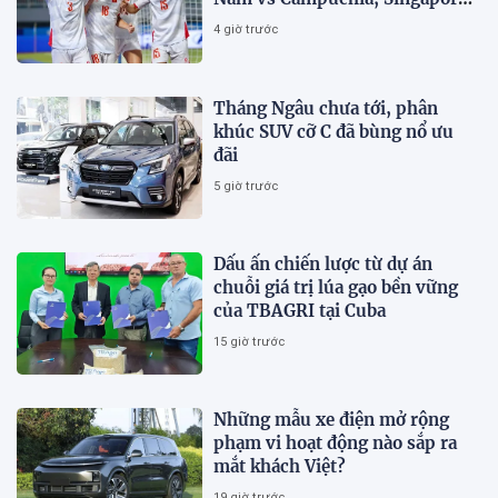
vs Indonesia
4 giờ trước
Tháng Ngâu chưa tới, phân
khúc SUV cỡ C đã bùng nổ ưu
đãi
5 giờ trước
Dấu ấn chiến lược từ dự án
chuỗi giá trị lúa gạo bền vững
của TBAGRI tại Cuba
15 giờ trước
Những mẫu xe điện mở rộng
phạm vi hoạt động nào sắp ra
mắt khách Việt?
19 giờ trước