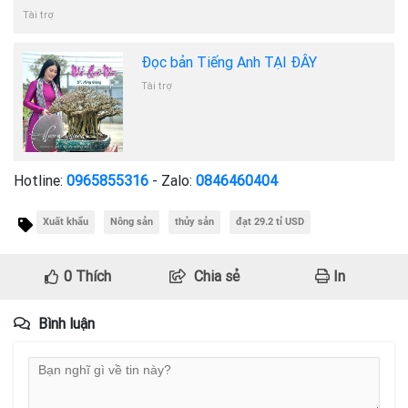
Tài trợ
Đọc bản Tiếng Anh TẠI ĐÂY
Tài trợ
Hotline:
0965855316
- Zalo:
0846460404
Xuất khẩu
Nông sản
thủy sản
đạt 29.2 tỉ USD
0
Thích
Chia sẻ
In
Bình luận