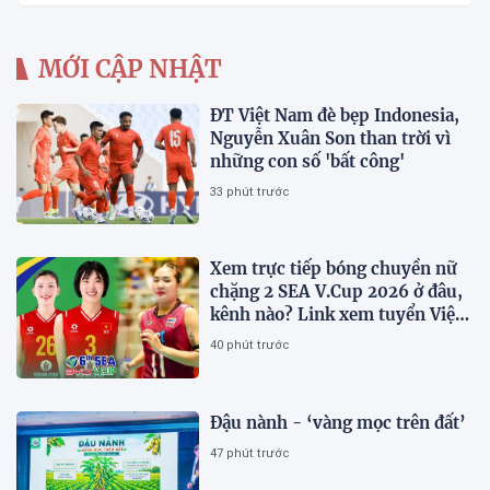
MỚI CẬP NHẬT
ĐT Việt Nam đè bẹp Indonesia,
Nguyễn Xuân Son than trời vì
những con số 'bất công'
33 phút trước
Xem trực tiếp bóng chuyền nữ
chặng 2 SEA V.Cup 2026 ở đâu,
kênh nào? Link xem tuyển Việt
Nam thi đấu
40 phút trước
Đậu nành - ‘vàng mọc trên đất’
47 phút trước