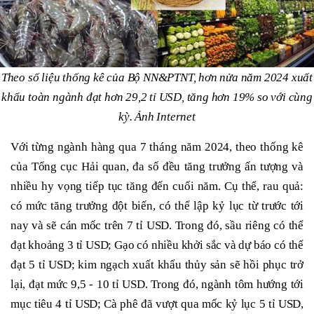
Theo số liệu thống kê của Bộ NN&PTNT, hơn nửa năm 2024 xuất
khẩu toàn ngành đạt hơn 29,2 tỉ USD, tăng hơn 19% so với cùng
kỳ. Ảnh Internet
Với từng ngành hàng qua 7 tháng năm 2024, theo thống kê
của Tổng cục Hải quan, đa số đều tăng trưởng ấn tượng và
nhiều hy vọng tiếp tục tăng đến cuối năm. Cụ thể, rau quả:
có mức tăng trưởng đột biến, có thể lập kỷ lục từ trước tới
nay và sẽ cán mốc trên 7 tỉ USD. Trong đó, sầu riêng có thể
đạt khoảng 3 tỉ USD; Gạo có nhiều khởi sắc và dự báo có thể
đạt 5 tỉ USD; kim ngạch xuất khẩu thủy sản sẽ hồi phục trở
lại, đạt mức 9,5 - 10 tỉ USD. Trong đó, ngành tôm hướng tới
mục tiêu 4 tỉ USD; Cà phê đã vượt qua mốc kỷ lục 5 tỉ USD,