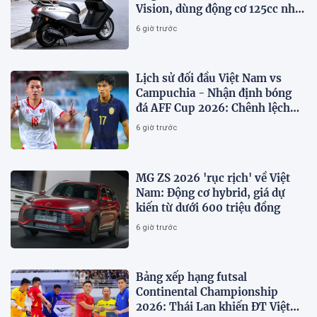
Vision, dùng động cơ 125cc như
SH Mode
6 giờ trước
Lịch sử đối đầu Việt Nam vs
Campuchia - Nhận định bóng
đá AFF Cup 2026: Chênh lệch
đẳng cấp
6 giờ trước
MG ZS 2026 'rục rịch' về Việt
Nam: Động cơ hybrid, giá dự
kiến từ dưới 600 triệu đồng
6 giờ trước
Bảng xếp hạng futsal
Continental Championship
2026: Thái Lan khiến ĐT Việt