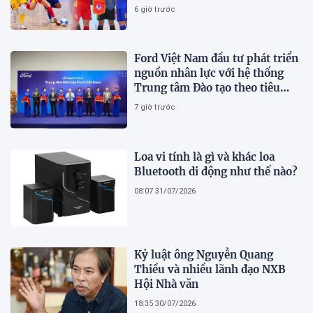
Nam 'vỡ mộng' vô địch
6 giờ trước
Ford Việt Nam đầu tư phát triển
nguồn nhân lực với hệ thống
Trung tâm Đào tạo theo tiêu
chuẩn toàn cầu
7 giờ trước
Loa vi tính là gì và khác loa
Bluetooth di động như thế nào?
08:07 31/07/2026
Kỷ luật ông Nguyễn Quang
Thiều và nhiều lãnh đạo NXB
Hội Nhà văn
18:35 30/07/2026