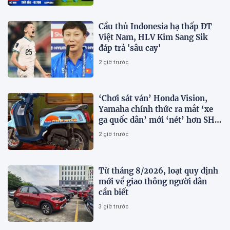
Cầu thủ Indonesia hạ thấp ĐT
Việt Nam, HLV Kim Sang Sik
đáp trả 'sâu cay'
2 giờ trước
‘Chơi sát ván’ Honda Vision,
Yamaha chính thức ra mắt ‘xe
ga quốc dân’ mới ‘nét’ hơn SH
Mode, giá rẻ chỉ 34 triệu đồng
2 giờ trước
Từ tháng 8/2026, loạt quy định
mới về giao thông người dân
cần biết
3 giờ trước