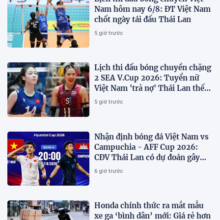
Nam hôm nay 6/8: ĐT Việt Nam
chốt ngày tái đấu Thái Lan
5 giờ trước
Lịch thi đấu bóng chuyền chặng
2 SEA V.Cup 2026: Tuyển nữ
Việt Nam 'trả nợ' Thái Lan thế
nào?
5 giờ trước
Nhận định bóng đá Việt Nam vs
Campuchia - AFF Cup 2026:
CĐV Thái Lan có dự đoán gây
sốt
6 giờ trước
Honda chính thức ra mắt mẫu
xe ga ‘bình dân’ mới: Giá rẻ hơn