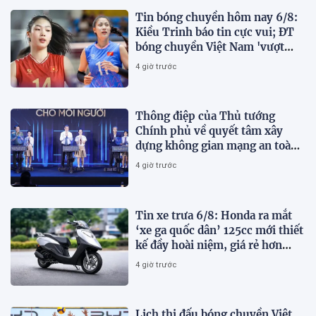
Tin bóng chuyền hôm nay 6/8:
Kiều Trinh báo tin cực vui; ĐT
bóng chuyền Việt Nam 'vượt
mặt' Thái Lan
4 giờ trước
Thông điệp của Thủ tướng
Chính phủ về quyết tâm xây
dựng không gian mạng an toàn,
tin cậy và nhân văn
4 giờ trước
Tin xe trưa 6/8: Honda ra mắt
‘xe ga quốc dân’ 125cc mới thiết
kế đầy hoài niệm, giá rẻ hơn
Vision và SH Mode
4 giờ trước
Lịch thi đấu bóng chuyền Việt