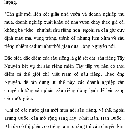
lượng.
"Cần giữ mối liên kết giữa nhà vườn và doanh nghiệp thu
mua, doanh nghiệp xuất khẩu để nhà vườn chạy theo giá cả,
không bẻ "kèo" như hái sầu riêng non. Ngoài ra cần giữ quy
định mẫu mã, vùng trồng, tránh để những lùm xùm về sầu
riêng nhiễm cadimi như thời gian qua", ông Nguyên nói.
Đặc biệt, đặc điểm của sầu riêng là giá rất đắt, sầu riêng Tây
Nguyên hết vụ thì sầu riêng miền Tây tiếp vụ nên có thời
điểm cả thế giới chỉ Việt Nam có sầu riêng. Theo ông
Nguyên, để tận dụng ưu thế này, các doanh nghiệp cần
chuyển hướng sản phẩm sầu riêng đông lạnh để bán sang
các nước giàu.
"Chỉ có các nước giàu mới mua nổi sầu riêng. Vì thế, ngoài
Trung Quốc, cần mở rộng sang Mỹ, Nhật Bản, Hàn Quốc...
Khi đã có thị phần, có tiếng tăm rõ ràng thì câu chuyện kim