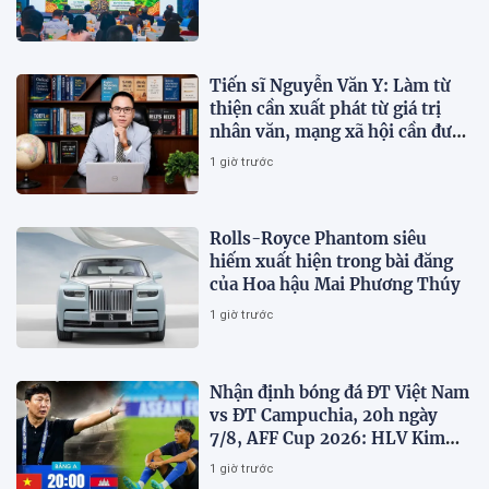
Tiến sĩ Nguyễn Văn Y: Làm từ
thiện cần xuất phát từ giá trị
nhân văn, mạng xã hội cần được
sử dụng bằng văn hóa và trách
1 giờ trước
nhiệm
Rolls-Royce Phantom siêu
hiếm xuất hiện trong bài đăng
của Hoa hậu Mai Phương Thúy
1 giờ trước
Nhận định bóng đá ĐT Việt Nam
vs ĐT Campuchia, 20h ngày
7/8, AFF Cup 2026: HLV Kim
Sang-sik tiết lộ kế hoạch nhân
1 giờ trước
sự