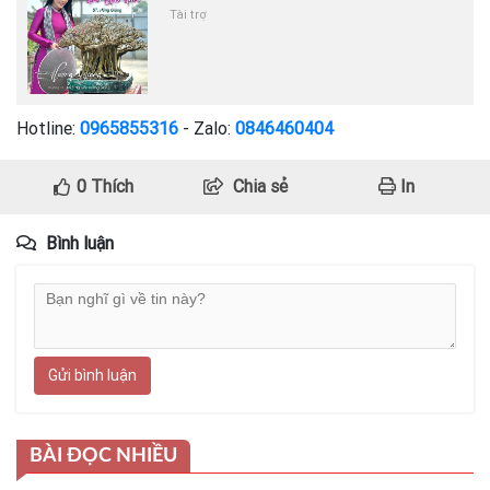
Tài trợ
Hotline:
0965855316
- Zalo:
0846460404
0
Thích
Chia sẻ
In
Bình luận
Gửi bình luận
BÀI ĐỌC NHIỀU