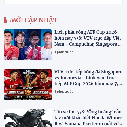
MỚI CẬP NHẬT
Lịch phát sóng AFF Cup 2026
hôm nay 7/8: VTV trực tiếp Việt
Nam - Campuchia; Singapore -
Indonesia
1 phút trước
VTV trực tiếp bóng đá Singapore
vs Indonesia - Link xem trực
tiếp AFF Cup 2026 hôm nay 7/8
trên VTV7
3 phút trước
Tin xe hot 7/8: ‘Ông hoàng’ côn
tay mới khác biệt Honda Winner
R và Yamaha Exciter ra mắt với