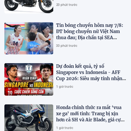
giá hấp dẫn
23 phút trước
Tin bóng chuyền hôm nay 7/8:
ĐT bóng chuyền nữ Việt Nam
thua đau; Địa chấn tại SEA
V.Cup 2026
33 phút trước
Dự đoán kết quả, tỷ số
Singapore vs Indonesia - AFF
Cup 2026: Siêu máy tính nhận
định bóng đá hôm nay 7/8
1 giờ trước
Honda chính thức ra mắt ‘vua
xe ga’ mới tinh: Trang bị xịn
hơn cả SH và Air Blade, giá cực
kỳ hấp dẫn
1 giờ trước