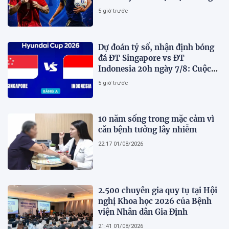
đá hôm nay
5 giờ trước
Dự đoán tỷ số, nhận định bóng
đá ĐT Singapore vs ĐT
Indonesia 20h ngày 7/8: Cuộc
chiến sống còn
5 giờ trước
10 năm sống trong mặc cảm vì
căn bệnh tưởng lây nhiễm
22:17 01/08/2026
2.500 chuyên gia quy tụ tại Hội
nghị Khoa học 2026 của Bệnh
viện Nhân dân Gia Định
21:41 01/08/2026