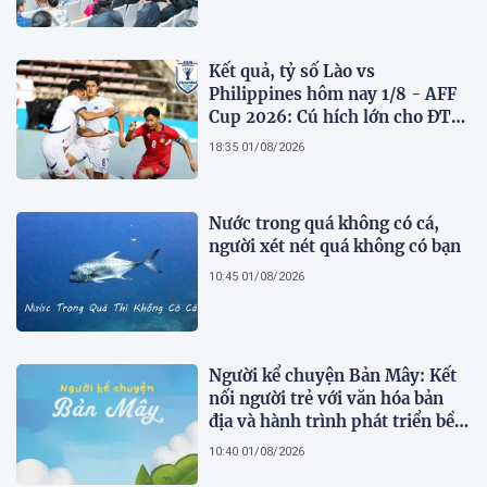
Kết quả, tỷ số Lào vs
Philippines hôm nay 1/8 - AFF
Cup 2026: Cú hích lớn cho ĐT
Việt Nam
18:35 01/08/2026
Nước trong quá không có cá,
người xét nét quá không có bạn
10:45 01/08/2026
Người kể chuyện Bản Mây: Kết
nối người trẻ với văn hóa bản
địa và hành trình phát triển bền
vững tại Tả Lèng
10:40 01/08/2026