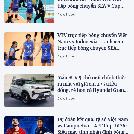
tiếp bóng chuyền SEA V.Cup
2026 trên VTV
4 giờ trước
VTV trực tiếp bóng chuyền Việt
Nam vs Indonesia - Link xem
trực tiếp bóng chuyền SEA
V.Cup 2026 hôm nay 7/8
4 giờ trước
Mẫu SUV 5 chỗ mới chính thức
ra mắt với giá chỉ 275 triệu
đồng, rẻ hơn cả Hyundai Grand
i10 và Kia Morning
5 giờ trước
Dự đoán kết quả, tỷ số Việt Nam
vs Campuchia - AFF Cup 2026:
Siêu máy tính nhận định bóng