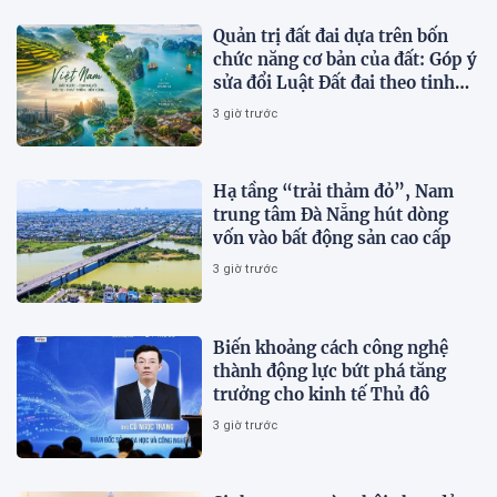
Quản trị đất đai dựa trên bốn
chức năng cơ bản của đất: Góp ý
sửa đổi Luật Đất đai theo tinh
thần Nghị quyết số 21-NQ/TW
3 giờ trước
Hạ tầng “trải thảm đỏ”, Nam
trung tâm Đà Nẵng hút dòng
vốn vào bất động sản cao cấp
3 giờ trước
Biến khoảng cách công nghệ
thành động lực bứt phá tăng
trưởng cho kinh tế Thủ đô
3 giờ trước