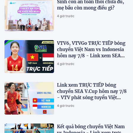
Sinh con an toàn thôi chưa đủ,
mẹ bầu còn mong điều gì?
4 giờ trước
VTV6, VTVGo TRỰC TIẾP bóng
chuyền Việt Nam vs Indonesia
hôm nay 7/8 - Link xem SEA
V.Cup 2026 mới nhất
4 giờ trước
Link xem TRỰC TIẾP bóng
chuyền SEA V.Cup hôm nay 7/8
- VTV phát sóng tuyển Việt
Nam đấu Indonesia
4 giờ trước
Kết quả bóng chuyền Việt Nam
vs Indonesia - Link xem trực