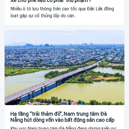
Xe chở phế liệu có phải 'thủ phạm'?
Nhiều ô tô lưu thông trên cao tốc qua Đắk Lắk đồng
loạt gặp sự cố thủng lốp do cán...
Hạ tầng “trải thảm đỏ”, Nam trung tâm Đà
Nẵng hút dòng vốn vào bất động sản cao cấp
Khu vực Nam trung tâm Đà Nẵng đang chứng kiến sự