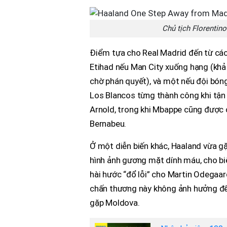
Chủ tịch Florentin
Điểm tựa cho Real Madrid đến từ các
Etihad nếu Man City xuống hạng (khả
chờ phán quyết), và một nếu đội bó
Los Blancos từng thành công khi tận
Arnold, trong khi Mbappe cũng được c
Bernabeu.
Ở một diễn biến khác, Haaland vừa gặ
hình ảnh gương mặt dính máu, cho biế
hài hước “đổ lỗi” cho Martin Odegaar
chấn thương này không ảnh hưởng đến
gặp Moldova.