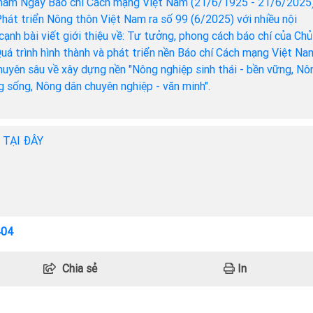
năm Ngày Báo chí Cách mạng Việt Nam (21/6/1925 - 21/6/2025)
hát triển Nông thôn Việt Nam ra số 99 (6/2025) với nhiều nội
cạnh bài viết giới thiệu về: Tư tưởng, phong cách báo chí của Chủ
Quá trình hình thành và phát triển nền Báo chí Cách mạng Việt Na
chuyên sâu về xây dựng nền "Nông nghiệp sinh thái - bền vững, Nô
ng sống, Nông dân chuyên nghiệp - văn minh".
h TẠI ĐÂY
404
Chia sẻ
In