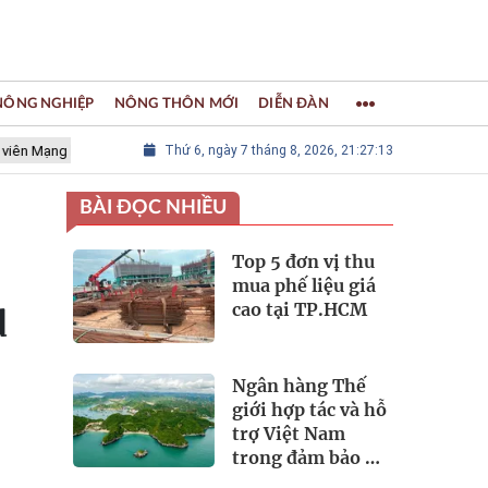
 NÔNG NGHIỆP
NÔNG THÔN MỚI
DIỄN ĐÀN
lưới các Thành phố Thủ công sáng tạo Thế giới
Thứ 6, ngày 7 tháng 8, 2026, 21:27:14
LÀNG NGHỀ KHẢM
BÀI ĐỌC NHIỀU
Top 5 đơn vị thu
mua phế liệu giá
cao tại TP.HCM
d
Ngân hàng Thế
giới hợp tác và hỗ
trợ Việt Nam
trong đảm bảo an
ninh nguồn nước