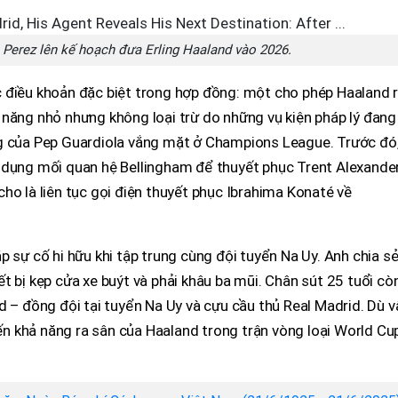
o Perez lên kế hoạch đưa Erling Haaland vào 2026.
 điều khoản đặc biệt trong hợp đồng: một cho phép Haaland r
 năng nhỏ nhưng không loại trừ do những vụ kiện pháp lý đang
ng của Pep Guardiola vắng mặt ở Champions League. Trước đó
 dụng mối quan hệ Bellingham để thuyết phục Trent Alexande
ho là liên tục gọi điện thuyết phục Ibrahima Konaté về
p sự cố hi hữu khi tập trung cùng đội tuyển Na Uy. Anh chia s
t bị kẹp cửa xe buýt và phải khâu ba mũi. Chân sút 25 tuổi cò
d – đồng đội tại tuyển Na Uy và cựu cầu thủ Real Madrid. Dù v
 khả năng ra sân của Haaland trong trận vòng loại World Cu