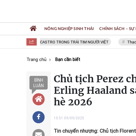
NÔNG NGHIỆP SINH THÁI
CHÍNH SÁCH – SỰ 
FIDEL CASTRO TRONG TRÁI TIM NGƯỜI VIỆT
Thạc sĩ NGU
Trang chủ
Bạn cần biết
Chủ tịch Perez c
BÌNH
LUẬN
Erling Haaland s
hè 2026
15:51 09/09/2025
Tin chuyển nhượng: Chủ tịch Florent