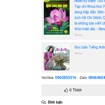
Nhân kỷ niệm 100 
Tạp chí Khoa học P
dung hấp dẫn. Bên 
tịch Hồ Chí Minh; 
là những bài viết 
thôn hiện đại - đá
Tài trợ
Đọc bản Tiếng An
Tài trợ
Hotline:
0965855316
- Zalo:
0846460
0
Thích
Bình luận