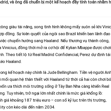
drid, và ông đã chuẩn bị một kế hoạch đầy tính toán nhằm h
công giàu tài năng, song tình hình không mấy suôn sẻ khi Vini
hợp đồng. Sự kiên quyết của ngôi sao Brazil khiến ban lãnh đạo
việc chuyển hướng sang Haaland. Nếu thương vụ thành công,
a Vinicius, đồng thời mở ra cơ hội để Kylian Mbappe được chơi
anh. Theo tiết lộ từ Real Madrid Confidencial, Perez dự định tái
kéo Haaland.
rong kế hoạch này chính là Jude Bellingham. Tiền vệ người Anh
ì mối quan hệ thân thiết với Haaland từ thời cả hai còn chơi b
 vốn ưa thích môi trường sống ở Tây Ban Nha càng khiến Real
g. Tuy nhiên, trở ngại lớn nhất chính là mức giá khổng lồ:
 giá khoảng 187 triệu euro – con số kỷ lục trên thị trường,
City còn kéo dài đến năm 2034.