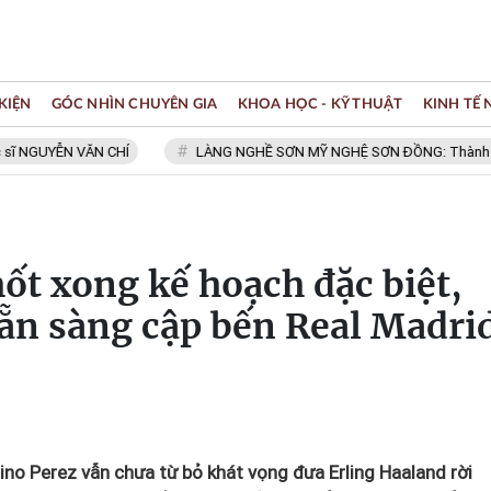
KIỆN
GÓC NHÌN CHUYÊN GIA
KHOA HỌC - KỸ THUẬT
KINH TẾ
YỄN VĂN CHÍ
LÀNG NGHỀ SƠN MỸ NGHỆ SƠN ĐỒNG: Thành viên Mạng 
hốt xong kế hoạch đặc biệt,
ẵn sàng cập bến Real Madri
ino Perez vẫn chưa từ bỏ khát vọng đưa Erling Haaland rời