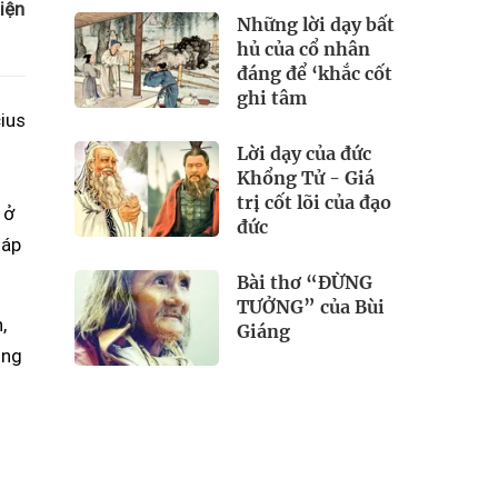
iện
Những lời dạy bất
hủ của cổ nhân
đáng để ‘khắc cốt
ghi tâm
cius
Lời dạy của đức
Khổng Tử - Giá
trị cốt lõi của đạo
 ở
đức
 áp
Bài thơ “ĐỪNG
TƯỞNG” của Bùi
,
Giáng
óng