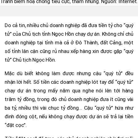
Tranh biếm hoạ chống tiêu cực, tham nhũng. Nguồn: Internet.
Do cả tin, nhiều chủ doanh nghiệp đã đưa tiền tỷ cho “quý
tử” của Chủ tịch tỉnh Ngọc Hồn chạy dự án. Không chỉ chủ
doanh nghiệp tại tỉnh mà cả ở Đô Thành, đất Cảng, một
số tỉnh lân cận cũng rủ nhau xếp hàng xin được gặp “quý
tử” Chủ tịch Ngọc Hồn.
Mặc dù biết không làm được nhưng cậu “quý tử” đều
nhận lời hết. Số tiền các doanh nghiệp lót tay để “quý tử”
chạy dự án trong mấy năm qua nghe nói lên tới hàng
trăm tỷ đồng, trong đó chủ doanh nghiệp đưa ít cũng vài
ba tỷ, nhiều thì vài chục tỷ đồng... Cậu “quý tử” hứa như
đinh đóng cột, nếu không chạy được dự án sẽ trả lại tiền
“đặt cọc”.