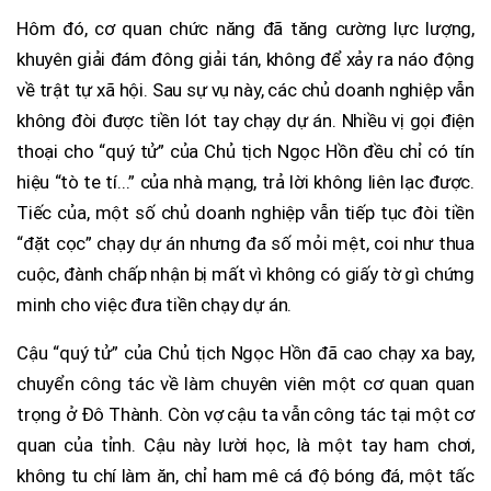
Hôm đó, cơ quan chức năng đã tăng cường lực lượng,
khuyên giải đám đông giải tán, không để xảy ra náo động
về trật tự xã hội. Sau sự vụ này, các chủ doanh nghiệp vẫn
không đòi được tiền lót tay chạy dự án. Nhiều vị gọi điện
thoại cho “quý tử” của Chủ tịch Ngọc Hồn đều chỉ có tín
hiệu “tò te tí...” của nhà mạng, trả lời không liên lạc được.
Tiếc của, một số chủ doanh nghiệp vẫn tiếp tục đòi tiền
“đặt cọc” chạy dự án nhưng đa số mỏi mệt, coi như thua
cuộc, đành chấp nhận bị mất vì không có giấy tờ gì chứng
minh cho việc đưa tiền chạy dự án.
Cậu “quý tử” của Chủ tịch Ngọc Hồn đã cao chạy xa bay,
chuyển công tác về làm chuyên viên một cơ quan quan
trọng ở Đô Thành. Còn vợ cậu ta vẫn công tác tại một cơ
quan của tỉnh. Cậu này lười học, là một tay ham chơi,
không tu chí làm ăn, chỉ ham mê cá độ bóng đá, một tấc