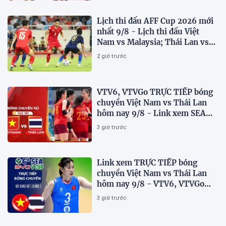
Lịch thi đấu AFF Cup 2026 mới
nhất 9/8 - Lịch thi đấu Việt
Nam vs Malaysia; Thái Lan vs
Singapore
2 giờ trước
VTV6, VTVGo TRỰC TIẾP bóng
chuyền Việt Nam vs Thái Lan
hôm nay 9/8 - Link xem SEA
V.Cup 2026 mới nhất
3 giờ trước
Link xem TRỰC TIẾP bóng
chuyền Việt Nam vs Thái Lan
hôm nay 9/8 - VTV6, VTVGo
trực tiếp SEA V.Cup 2026 mới
3 giờ trước
nhất