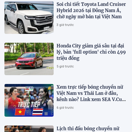
Soi chi tiết Toyota Land Cruiser
Hybrid 2026 tại Đông Nam Á,
chờ ngày mở bán tại Việt Nam
3 giờ trước
Honda City giảm giá sâu tại đại
lý, bản 'full option' chỉ còn 499
triệu đồng
5 giờ trước
Xem trực tiếp bóng chuyền nữ
Việt Nam vs Thái Lan ở đâu,
kênh nào? Link xem SEA V.Cup
2026 mới nhất
6 giờ trước
Lịch thi đấu bóng chuyền nữ