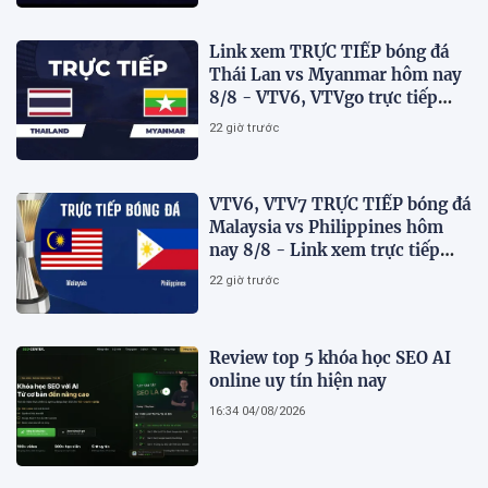
Link xem TRỰC TIẾP bóng đá
Thái Lan vs Myanmar hôm nay
8/8 - VTV6, VTVgo trực tiếp
AFF Cup 2026
22 giờ trước
VTV6, VTV7 TRỰC TIẾP bóng đá
Malaysia vs Philippines hôm
nay 8/8 - Link xem trực tiếp
AFF Cup 2026 mới nhất
22 giờ trước
Review top 5 khóa học SEO AI
online uy tín hiện nay
16:34 04/08/2026