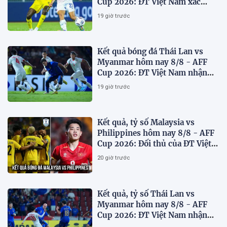
Cup 2026: ĐT Việt Nam xác
định đối thủ
19 giờ trước
Kết quả bóng đá Thái Lan vs
Myanmar hôm nay 8/8 - AFF
Cup 2026: ĐT Việt Nam nhận
'chiến thư'
19 giờ trước
Kết quả, tỷ số Malaysia vs
Philippines hôm nay 8/8 - AFF
Cup 2026: Đối thủ của ĐT Việt
Nam lộ diện
20 giờ trước
Kết quả, tỷ số Thái Lan vs
Myanmar hôm nay 8/8 - AFF
Cup 2026: ĐT Việt Nam nhận
tin vui