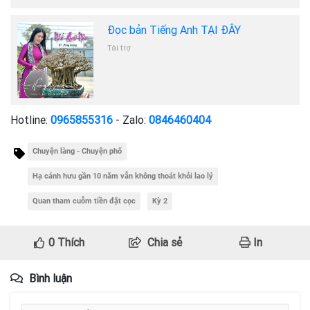
Đọc bản Tiếng Anh TẠI ĐÂY
Tài trợ
Hotline:
0965855316
- Zalo:
0846460404
Chuyện làng - Chuyện phố
Hạ cánh hưu gần 10 năm vẫn không thoát khỏi lao lý
Quan tham cuỗm tiền đặt cọc
Kỳ 2
0
Thích
Chia sẻ
In
Bình luận