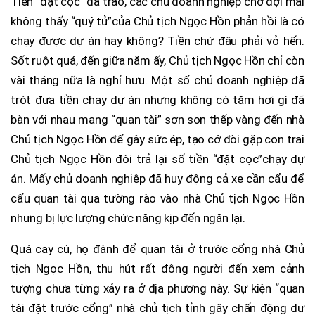
Tiền “đặt cọc” đã trao, các chủ doanh nghiệp chờ đợi mãi
không thấy “quý tử”của Chủ tịch Ngọc Hồn phản hồi là có
chạy được dự án hay không? Tiền chứ đâu phải vỏ hến.
Sốt ruột quá, đến giữa năm ấy, Chủ tịch Ngọc Hồn chỉ còn
vài tháng nữa là nghỉ hưu. Một số chủ doanh nghiệp đã
trót đưa tiền chạy dự án nhưng không có tăm hơi gì đã
bàn với nhau mang “quan tài” sơn son thếp vàng đến nhà
Chủ tịch Ngọc Hồn để gây sức ép, tạo cớ đòi gặp con trai
Chủ tịch Ngọc Hồn đòi trả lại số tiền “đặt cọc”chạy dự
án. Mấy chủ doanh nghiệp đã huy động cả xe cần cẩu để
cẩu quan tài qua tường rào vào nhà Chủ tịch Ngọc Hồn
nhưng bị lực lượng chức năng kịp đến ngăn lại.
Quá cay cú, họ đành để quan tài ở trước cổng nhà Chủ
tịch Ngọc Hồn, thu hút rất đông người đến xem cảnh
tượng chưa từng xảy ra ở địa phương này. Sự kiện “quan
tài đặt trước cổng” nhà chủ tịch tỉnh gây chấn động dư