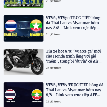
21 giờ trước
VTV6, VTVgo TRỰC TIẾP bóng
đá Thái Lan vs Myanmar hôm
nay 8/8 - Link xem trực tiếp
AFF Cup 2026 mới nhất
21 giờ trước
Tin xe hot 8/8: ‘Vua xe ga’ mới
của Honda trình làng với giá
‘mềm’, trang bị ‘át vía’ cả Air
Blade và SH
22 giờ trước
VTV6, VTV7 TRỰC TIẾP bóng đá
Thái Lan vs Myanmar hôm nay
8/8 - Link xem trực tiếp AFF
Cup 2026 mới nhất
22 giờ trước