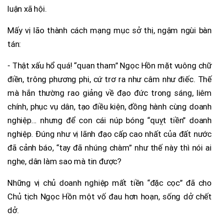
luận xã hội.
Mấy vị lão thành cách mạng mục sở thị, ngậm ngùi bàn
tán:
- Thật xấu hổ quá! “quan tham” Ngọc Hồn mặt vuông chữ
điền, trông phương phi, cứ trơ ra như câm như điếc. Thế
mà hắn thường rao giảng về đạo đức trong sáng, liêm
chính, phục vụ dân, tạo điều kiện, đồng hành cùng doanh
nghiệp... nhưng để con cái núp bóng “quỵt tiền” doanh
nghiệp. Đúng như vị lãnh đạo cấp cao nhất của đất nước
đã cảnh báo, “tay đã nhúng chàm” như thế này thì nói ai
nghe, dân làm sao mà tin được?
Những vị chủ doanh nghiệp mất tiền “đặc cọc” đã cho
Chủ tịch Ngọc Hồn một vố đau hơn hoạn, sống dở chết
dở.