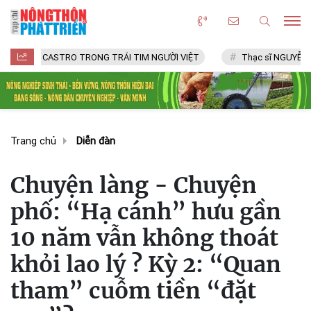
CASTRO TRONG TRÁI TIM NGƯỜI VIỆT
Thạc sĩ NGUYỄN VĂN CHÍ
Trang chủ
Diễn đàn
Chuyện làng - Chuyện
phố: “Hạ cánh” hưu gần
10 năm vẫn không thoát
khỏi lao lý ? Kỳ 2: “Quan
tham” cuỗm tiền “đặt