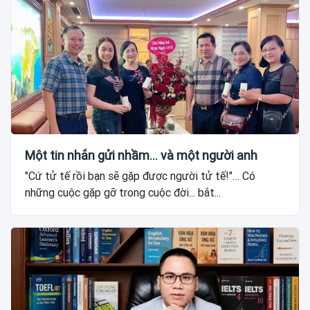
Một tin nhắn gửi nhầm... và một người anh
"Cứ tử tế rồi bạn sẽ gặp được người tử tế!"… Có
những cuộc gặp gỡ trong cuộc đời... bắt...