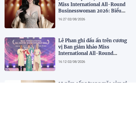
Miss International All-Round
Businesswoman 2026: Biểu
tượng của nhan sắc, trí tuệ và
16:27 02/08/2026
bản lĩnh
Lê Phan ghi dấu ấn trên cương
vị Ban giám khảo Miss
International All-Round
Businesswoman 2026: Thanh
16:12 02/08/2026
lịch, trí tuệ và lan tỏa giá trị của
người phụ nữ hiện đại
10 năm sống trong mặc cảm vì
căn bệnh tưởng lây nhiễm
22:17 01/08/2026
2.500 chuyên gia quy tụ tại Hội
nghị Khoa học 2026 của Bệnh