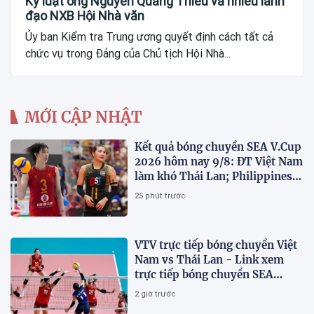
Kỷ luật ông Nguyễn Quang Thiều và nhiều lãnh
đạo NXB Hội Nhà văn
Ủy ban Kiểm tra Trung ương quyết định cách tất cả
chức vụ trong Đảng của Chủ tịch Hội Nhà...
MỚI CẬP NHẬT
Kết quả bóng chuyền SEA V.Cup
2026 hôm nay 9/8: ĐT Việt Nam
làm khó Thái Lan; Philippines
gây bất ngờ
25 phút trước
VTV trực tiếp bóng chuyền Việt
Nam vs Thái Lan - Link xem
trực tiếp bóng chuyền SEA
V.Cup 2026 hôm nay 9/8
2 giờ trước