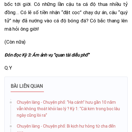
bốc tới giời. Có những lần cậu ta cá độ thua nhiều tỷ
đồng... Có lẽ số tiền nhận “đặt cọc” chạy dự án, cậu “quý
tử” này đã nướng vào cá độ bóng đá? Có bắc thang lên
mà hỏi ông giời!
(Còn nữa)
Đón đọc Kỳ 3: Ám ảnh vụ “quan tài diễu phố”
Q.Y
BÀI LIÊN QUAN
Chuyện làng - Chuyện phố: “Hạ cánh” hưu gần 10 năm
vẫn không thoát khỏi lao lý ? Kỳ 1: “Cái kim trong bọc lâu
ngày cũng lòi ra”
Chuyện làng - Chuyện phố: Bi kịch hư hỏng từ cha đến