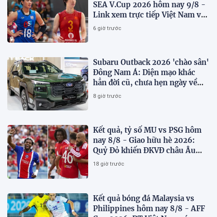
SEA V.Cup 2026 hôm nay 9/8 -
Link xem trực tiếp Việt Nam vs
Thái Lan
6 giờ trước
Subaru Outback 2026 'chào sân'
Đông Nam Á: Diện mạo khác
hẳn đời cũ, chưa hẹn ngày về
Việt Nam
8 giờ trước
Kết quả, tỷ số MU vs PSG hôm
nay 8/8 - Giao hữu hè 2026:
Quỷ Đỏ khiến ĐKVĐ châu Âu
toát mồ hôi
18 giờ trước
Kết quả bóng đá Malaysia vs
Philippines hôm nay 8/8 - AFF