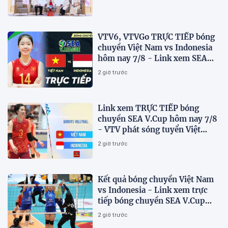
VTV6, VTVGo TRỰC TIẾP bóng
chuyền Việt Nam vs Indonesia
hôm nay 7/8 - Link xem SEA
V.Cup 2026 mới nhất
2 giờ trước
Link xem TRỰC TIẾP bóng
chuyền SEA V.Cup hôm nay 7/8
- VTV phát sóng tuyển Việt
Nam đấu Indonesia
2 giờ trước
Kết quả bóng chuyền Việt Nam
vs Indonesia - Link xem trực
tiếp bóng chuyền SEA V.Cup
2026 trên VTV
2 giờ trước