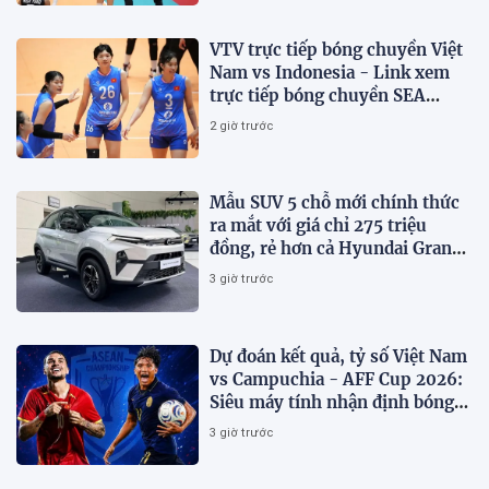
VTV trực tiếp bóng chuyền Việt
Nam vs Indonesia - Link xem
trực tiếp bóng chuyền SEA
V.Cup 2026 hôm nay 7/8
2 giờ trước
Mẫu SUV 5 chỗ mới chính thức
ra mắt với giá chỉ 275 triệu
đồng, rẻ hơn cả Hyundai Grand
i10 và Kia Morning
3 giờ trước
Dự đoán kết quả, tỷ số Việt Nam
vs Campuchia - AFF Cup 2026:
Siêu máy tính nhận định bóng
đá hôm nay
3 giờ trước