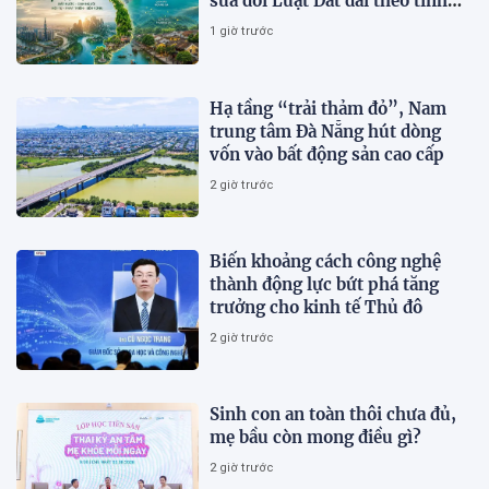
sửa đổi Luật Đất đai theo tinh
thần Nghị quyết số 21-NQ/TW
1 giờ trước
Hạ tầng “trải thảm đỏ”, Nam
trung tâm Đà Nẵng hút dòng
vốn vào bất động sản cao cấp
2 giờ trước
Biến khoảng cách công nghệ
thành động lực bứt phá tăng
trưởng cho kinh tế Thủ đô
2 giờ trước
Sinh con an toàn thôi chưa đủ,
mẹ bầu còn mong điều gì?
2 giờ trước