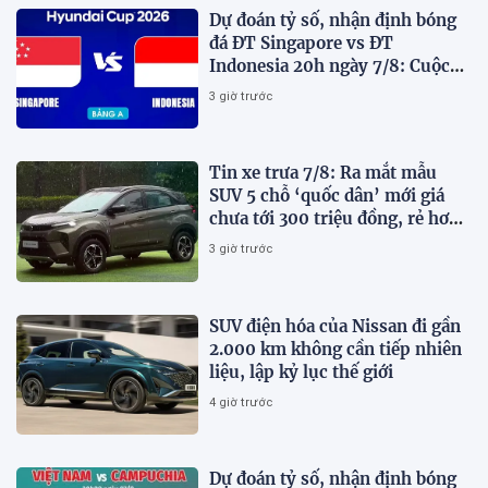
Dự đoán tỷ số, nhận định bóng
đá ĐT Singapore vs ĐT
Indonesia 20h ngày 7/8: Cuộc
chiến sống còn
3 giờ trước
Tin xe trưa 7/8: Ra mắt mẫu
SUV 5 chỗ ‘quốc dân’ mới giá
chưa tới 300 triệu đồng, rẻ hơn
Kia Morning và Hyundai Grand
3 giờ trước
i10
SUV điện hóa của Nissan đi gần
2.000 km không cần tiếp nhiên
liệu, lập kỷ lục thế giới
4 giờ trước
Dự đoán tỷ số, nhận định bóng