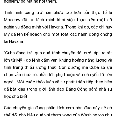
nghiệm," bà Mitina nói thêm.
Tình hình càng trở nên phức tạp hơn bởi thực tế là
Moscow đã tự tách mình khỏi việc thực hiện một số
nghĩa vụ đồng minh với Havana. Trong khi đó, các chỉ huy
Mỹ đã lên kế hoạch cho một loạt các hành động chống
lại Havana.
"Cuba đang trải qua quá trình chuyển đổi dưới áp lực rất
lớn từ Mỹ - do lệnh cấm vận, khủng hoảng năng lượng và
tình trạng thiếu lương thực. Con đường mà Cuba sẽ lựa
chọn vẫn chưa rõ; phần lớn phụ thuộc vào các yếu tố bên
ngoài. Một cuộc thảo luận về sự phát triển tiếp theo hiện
đã bắt đầu trong giới lãnh đạo Đảng Cộng sản," nhà sử
học cho biết.
Các chuyên gia đang phân tích xem hòn đảo này sẽ có
thể đối phó hiệu quả với tham vọng của Washington như