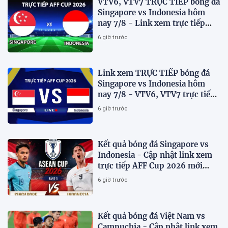
VTV6, VTV7 TRỰC TIẾP bóng đá
Singapore vs Indonesia hôm
nay 7/8 - Link xem trực tiếp
AFF Cup 2026 mới nhất
6 giờ trước
Link xem TRỰC TIẾP bóng đá
Singapore vs Indonesia hôm
nay 7/8 - VTV6, VTV7 trực tiếp
AFF Cup 2026
6 giờ trước
Kết quả bóng đá Singapore vs
Indonesia - Cập nhật link xem
trực tiếp AFF Cup 2026 mới
nhất.
6 giờ trước
Kết quả bóng đá Việt Nam vs
Campuchia - Cập nhật link xem