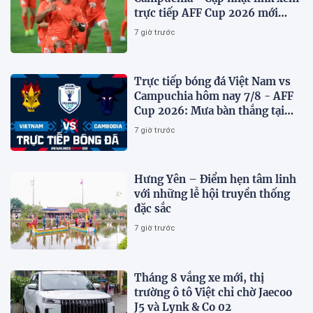
trực tiếp AFF Cup 2026 mới
nhất
7 giờ trước
Trực tiếp bóng đá Việt Nam vs
Campuchia hôm nay 7/8 - AFF
Cup 2026: Mưa bàn thắng tại
Mỹ Đình?
7 giờ trước
Hưng Yên – Điểm hẹn tâm linh
với những lễ hội truyền thống
đặc sắc
7 giờ trước
Tháng 8 vắng xe mới, thị
trường ô tô Việt chỉ chờ Jaecoo
J5 và Lynk & Co 02