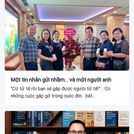
Một tin nhắn gửi nhầm... và một người anh
"Cứ tử tế rồi bạn sẽ gặp được người tử tế!"… Có
những cuộc gặp gỡ trong cuộc đời... bắt...