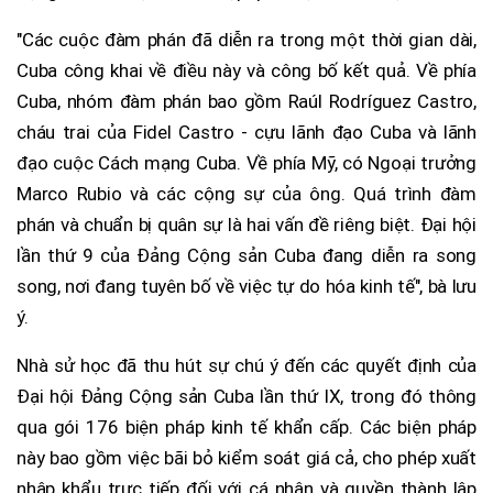
"Các cuộc đàm phán đã diễn ra trong một thời gian dài,
Cuba công khai về điều này và công bố kết quả. Về phía
Cuba, nhóm đàm phán bao gồm Raúl Rodríguez Castro,
cháu trai của Fidel Castro - cựu lãnh đạo Cuba và lãnh
đạo cuộc Cách mạng Cuba. Về phía Mỹ, có Ngoại trưởng
Marco Rubio và các cộng sự của ông. Quá trình đàm
phán và chuẩn bị quân sự là hai vấn đề riêng biệt. Đại hội
lần thứ 9 của Đảng Cộng sản Cuba đang diễn ra song
song, nơi đang tuyên bố về việc tự do hóa kinh tế", bà lưu
ý.
Nhà sử học đã thu hút sự chú ý đến các quyết định của
Đại hội Đảng Cộng sản Cuba lần thứ IX, trong đó thông
qua gói 176 biện pháp kinh tế khẩn cấp. Các biện pháp
này bao gồm việc bãi bỏ kiểm soát giá cả, cho phép xuất
nhập khẩu trực tiếp đối với cá nhân và quyền thành lập