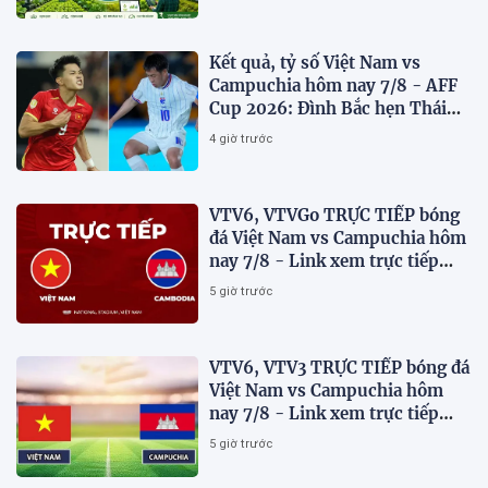
TRIỂN NÔNG NGHIỆP BỀN
VỮNG VIỆT NAM
Kết quả, tỷ số Việt Nam vs
Campuchia hôm nay 7/8 - AFF
Cup 2026: Đình Bắc hẹn Thái
Lan ở chung kết?
4 giờ trước
VTV6, VTVGo TRỰC TIẾP bóng
đá Việt Nam vs Campuchia hôm
nay 7/8 - Link xem trực tiếp
AFF Cup 2026 mới nhất
5 giờ trước
VTV6, VTV3 TRỰC TIẾP bóng đá
Việt Nam vs Campuchia hôm
nay 7/8 - Link xem trực tiếp
AFF Cup 2026 mới nhất
5 giờ trước