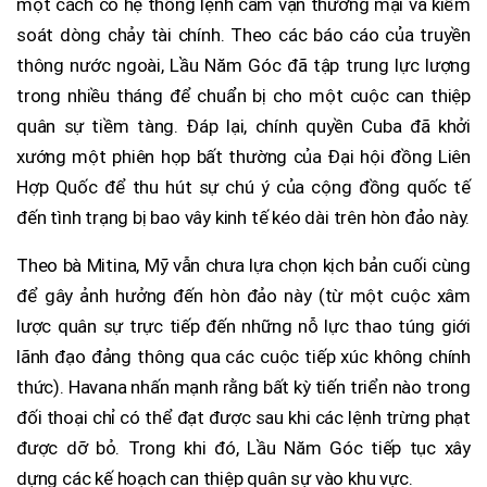
một cách có hệ thống lệnh cấm vận thương mại và kiểm
soát dòng chảy tài chính. Theo các báo cáo của truyền
thông nước ngoài, Lầu Năm Góc đã tập trung lực lượng
trong nhiều tháng để chuẩn bị cho một cuộc can thiệp
quân sự tiềm tàng. Đáp lại, chính quyền Cuba đã khởi
xướng một phiên họp bất thường của Đại hội đồng Liên
Hợp Quốc để thu hút sự chú ý của cộng đồng quốc tế
đến tình trạng bị bao vây kinh tế kéo dài trên hòn đảo này.
Theo bà Mitina, Mỹ vẫn chưa lựa chọn kịch bản cuối cùng
để gây ảnh hưởng đến hòn đảo này (từ một cuộc xâm
lược quân sự trực tiếp đến những nỗ lực thao túng giới
lãnh đạo đảng thông qua các cuộc tiếp xúc không chính
thức). Havana nhấn mạnh rằng bất kỳ tiến triển nào trong
đối thoại chỉ có thể đạt được sau khi các lệnh trừng phạt
được dỡ bỏ. Trong khi đó, Lầu Năm Góc tiếp tục xây
dựng các kế hoạch can thiệp quân sự vào khu vực.