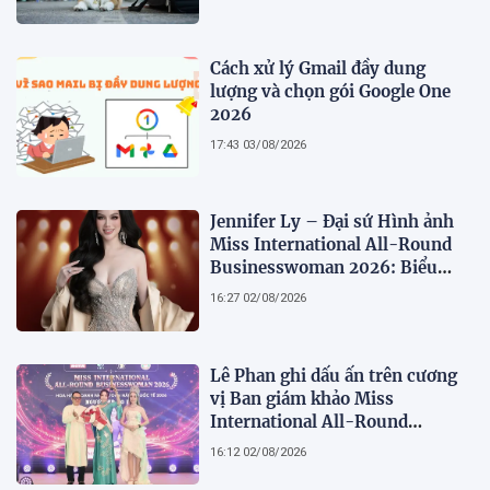
Cách xử lý Gmail đầy dung
lượng và chọn gói Google One
2026
17:43 03/08/2026
Jennifer Ly – Đại sứ Hình ảnh
Miss International All-Round
Businesswoman 2026: Biểu
tượng của nhan sắc, trí tuệ và
16:27 02/08/2026
bản lĩnh
Lê Phan ghi dấu ấn trên cương
vị Ban giám khảo Miss
International All-Round
Businesswoman 2026: Thanh
16:12 02/08/2026
lịch, trí tuệ và lan tỏa giá trị của