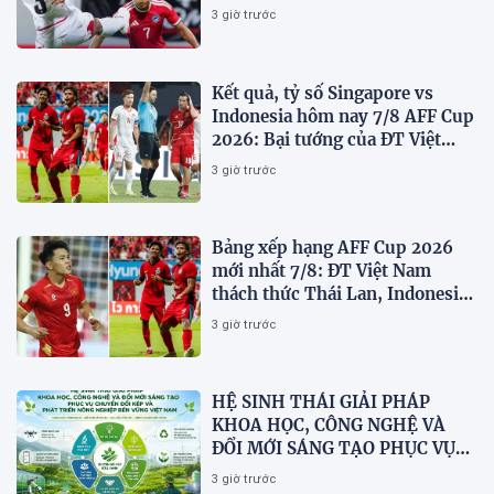
Bán kết
3 giờ trước
Kết quả, tỷ số Singapore vs
Indonesia hôm nay 7/8 AFF Cup
2026: Bại tướng của ĐT Việt
nam dừng bước sớm
3 giờ trước
Bảng xếp hạng AFF Cup 2026
mới nhất 7/8: ĐT Việt Nam
thách thức Thái Lan, Indonesia
dừng bước
3 giờ trước
HỆ SINH THÁI GIẢI PHÁP
KHOA HỌC, CÔNG NGHỆ VÀ
ĐỔI MỚI SÁNG TẠO PHỤC VỤ
CHUYỂN ĐỔI KÉP VÀ PHÁT
3 giờ trước