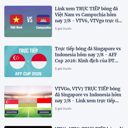
Link xem TRỰC TIẾP bóng đá
Việt Nam vs Campuchia hôm
nay 7/8 - VTV6, VTVgo trực tiếp
AFF Cup 2026
5 giờ trước
Trực tiếp bóng đá Singapore vs
Indonesia hôm nay 7/8 - AFF
Cup 2026: Kình địch của ĐT
Việt Nam thua đau?
5 giờ trước
VTVGo, VTV7 TRỰC TIẾP bóng
đá Singapore vs Indonesia hôm
nay 7/8 - Link xem trực tiếp
AFF Cup 2026 mới nhất
5 giờ trước