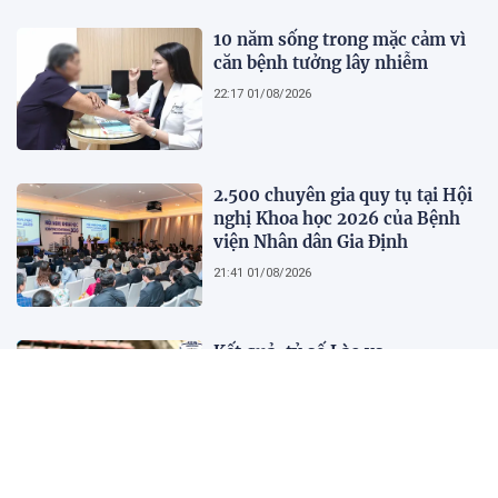
người phụ nữ hiện đại
10 năm sống trong mặc cảm vì
căn bệnh tưởng lây nhiễm
22:17 01/08/2026
2.500 chuyên gia quy tụ tại Hội
nghị Khoa học 2026 của Bệnh
viện Nhân dân Gia Định
21:41 01/08/2026
Kết quả, tỷ số Lào vs
Philippines hôm nay 1/8 - AFF
Cup 2026: Cú hích lớn cho ĐT
Việt Nam
18:35 01/08/2026