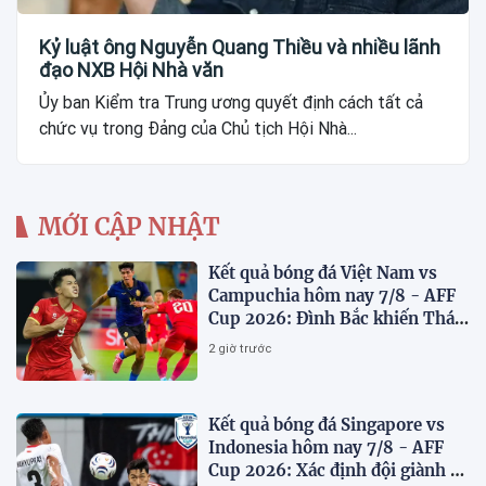
Kỷ luật ông Nguyễn Quang Thiều và nhiều lãnh
đạo NXB Hội Nhà văn
Ủy ban Kiểm tra Trung ương quyết định cách tất cả
chức vụ trong Đảng của Chủ tịch Hội Nhà...
MỚI CẬP NHẬT
Kết quả bóng đá Việt Nam vs
Campuchia hôm nay 7/8 - AFF
Cup 2026: Đình Bắc khiến Thái
Lan run sợ
2 giờ trước
Kết quả bóng đá Singapore vs
Indonesia hôm nay 7/8 - AFF
Cup 2026: Xác định đội giành vé