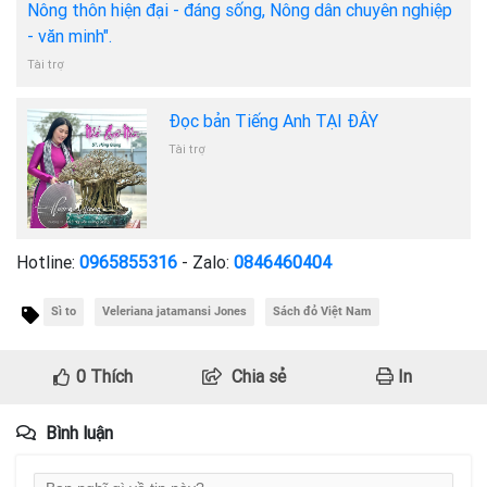
Nông thôn hiện đại - đáng sống, Nông dân chuyên nghiệp
- văn minh".
Tài trợ
Đọc bản Tiếng Anh TẠI ĐÂY
Tài trợ
Hotline:
0965855316
- Zalo:
0846460404
Sì to
Veleriana jatamansi Jones
Sách đỏ Việt Nam
0
Thích
Chia sẻ
In
Bình luận