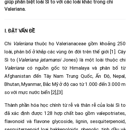
giúp phân biệt loài Sì to với các loài khác trong chi
Valeriana.
I. ĐẶT VẤN ĐỀ
Chi
Valeriana
thuộc họ Valerianaceae gồm khoảng 250
loài, phân bố ở khắp các vùng ôn đới trên thế giới [1]. Cây
Sì to (
Valeriana jatamansi
Jones) là một loài thuộc chi
Valeriana
có nguồn gốc từ Himalaya và phân bố từ
Afghanistan đến Tây Nam Trung Quốc, Ấn Độ, Nepal,
Bhutan, Myanmar, Bắc Mỹ ở độ cao từ 1.000 đến 3.000 m
so với mực nước biển [2],[3].
Thành phần hóa học chính từ rễ và thân rễ của loài Sì to
đã xác định được 128 hợp chất bao gồm valepotriates,
flavonoid và flavone glycoside, lignin, sesquiterpenoid,
sesquiterpenoid loại bakkenoloids, phenolic, tinh dầu và