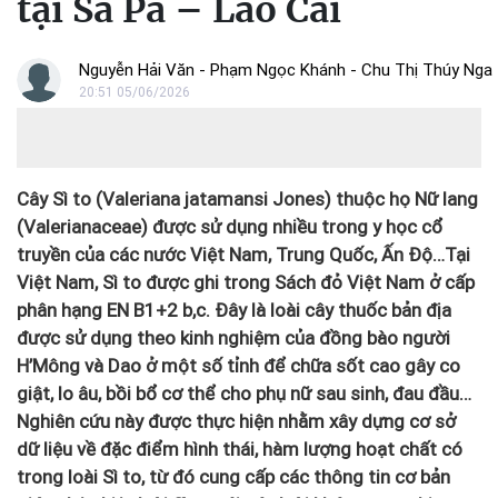
tại Sa Pa – Lào Cai
Nguyễn Hải Văn - Phạm Ngọc Khánh - Chu Thị Thúy Nga -
20:51 05/06/2026
Cây Sì to (Valeriana jatamansi Jones) thuộc họ Nữ lang
(Valerianaceae) được sử dụng nhiều trong y học cổ
truyền của các nước Việt Nam, Trung Quốc, Ấn Độ…Tại
Việt Nam, Sì to được ghi trong Sách đỏ Việt Nam ở cấp
phân hạng EN B1+2 b,c. Đây là loài cây thuốc bản địa
được sử dụng theo kinh nghiệm của đồng bào người
H’Mông và Dao ở một số tỉnh để chữa sốt cao gây co
giật, lo âu, bồi bổ cơ thể cho phụ nữ sau sinh, đau đầu…
Nghiên cứu này được thực hiện nhằm xây dựng cơ sở
dữ liệu về đặc điểm hình thái, hàm lượng hoạt chất có
trong loài Sì to, từ đó cung cấp các thông tin cơ bản