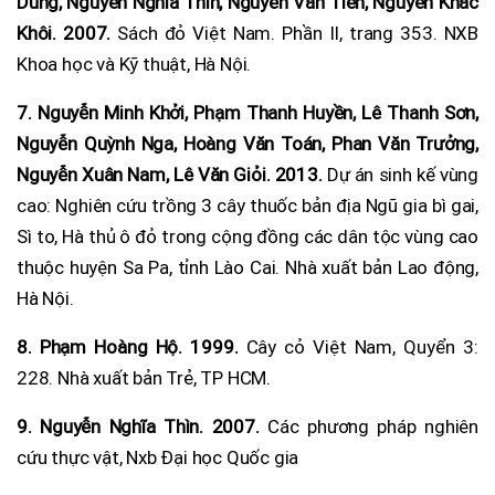
Dũng, Nguyễn Nghĩa Thìn, Nguyễn Văn Tiến, Nguyễn Khắc
Khôi. 2007.
Sách đỏ Việt Nam. Phần II, trang 353. NXB
Khoa học và Kỹ thuật, Hà Nội.
7.
Nguyễn Minh Khởi, Phạm Thanh Huyền, Lê Thanh Sơn,
Nguyễn Quỳnh Nga, Hoàng Văn Toán, Phan Văn Trưởng,
Nguyễn Xuân Nam, Lê Văn Giỏi. 2013.
Dự án sinh kế vùng
cao: Nghiên cứu trồng 3 cây thuốc bản địa Ngũ gia bì gai,
Sì to, Hà thủ ô đỏ trong cộng đồng các dân tộc vùng cao
thuộc huyện Sa Pa, tỉnh Lào Cai. Nhà xuất bản Lao động,
Hà Nội.
8.
Phạm Hoàng Hộ. 1999.
Cây cỏ Việt Nam, Quyển 3:
228. Nhà xuất bản Trẻ, TP HCM.
9.
Nguyễn Nghĩa Thìn. 2007.
Các phương pháp nghiên
cứu thực vật, Nxb Đại học Quốc gia