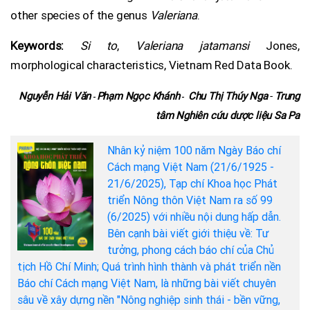
other species of the genus
Valeriana
.
Keywords:
Si to
,
Valeriana jatamansi
Jones,
morphological characteristics, Vietnam Red Data Book.
Nguyễn Hải Văn
Phạm Ngọc Khánh
Chu Thị Thúy Nga
-
Trung
-
-
tâm Nghiên cứu dược liệu Sa Pa
Nhân kỷ niệm 100 năm Ngày Báo chí
Cách mạng Việt Nam (21/6/1925 -
21/6/2025), Tạp chí Khoa học Phát
triển Nông thôn Việt Nam ra số 99
(6/2025) với nhiều nội dung hấp dẫn.
Bên cạnh bài viết giới thiệu về: Tư
tưởng, phong cách báo chí của Chủ
tịch Hồ Chí Minh; Quá trình hình thành và phát triển nền
Báo chí Cách mạng Việt Nam, là những bài viết chuyên
sâu về xây dựng nền "Nông nghiệp sinh thái - bền vững,