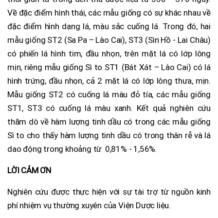
Về đặc điểm hình thái, các mẫu giống có sự khác nhau về
đặc điểm hình dạng lá, màu sắc cuống lá. Trong đó, hai
mẫu giống ST2 (Sa Pa – Lào Cai), ST3 (Sìn Hồ - Lai Châu)
có phiến lá hình tim, đầu nhọn, trên mặt lá có lớp lông
mịn, riêng mẫu giống Sì to ST1 (Bát Xát – Lào Cai) có lá
hình trứng, đầu nhọn, cả 2 mặt lá có lớp lông thưa, mịn.
Mẫu giống ST2 có cuống lá màu đỏ tía, các mẫu giống
ST1, ST3 có cuống lá màu xanh. Kết quả nghiên cứu
thăm dò về hàm lượng tinh dầu có trong các mẫu giống
Sì to cho thấy hàm lượng tinh dầu có trong thân rễ và lá
dao động trong khoảng từ 0,81% - 1,56%.
LỜI CẢM ƠN
Nghiên cứu được thực hiện với sự tài trợ từ nguồn kinh
phí nhiệm vụ thường xuyên của Viện Dược liệu.