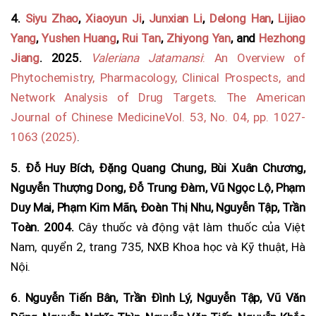
4.
Siyu Zhao
,
Xiaoyun Ji
,
Junxian Li
,
Delong Han
,
Lijiao
Yang
,
Yushen Huang
,
Rui Tan
,
Zhiyong Yan
, and
Hezhong
Jiang
. 2025.
Valeriana Jatamansi
: An Overview of
Phytochemistry, Pharmacology, Clinical Prospects, and
Network Analysis of Drug Targets
.
The American
Journal of Chinese Medicine
Vol. 53, No. 04, pp. 1027-
1063 (2025)
.
5.
Đỗ Huy Bích, Đặng Quang Chung, Bùi Xuân Chương,
Nguyễn Thượng Dong, Đỗ Trung Đàm, Vũ Ngọc Lộ, Phạm
Duy Mai, Phạm Kim Mãn, Đoàn Thị Nhu, Nguyễn Tập, Trần
Toàn. 2004.
Cây thuốc và động vật làm thuốc của Việt
Nam, quyển 2, trang 735, NXB Khoa học và Kỹ thuật, Hà
Nội.
6.
Nguyễn Tiến Bân, Trần Đình Lý, Nguyễn Tập, Vũ Văn