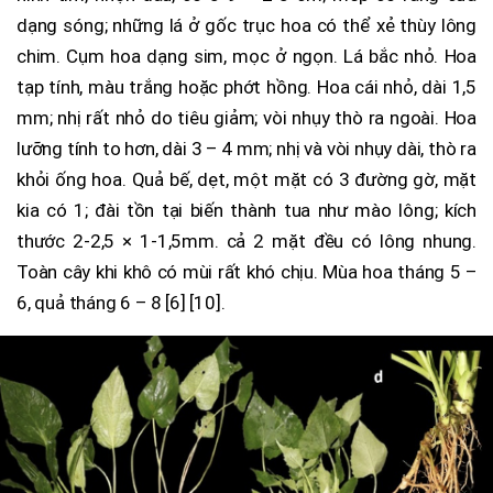
dạng sóng; những lá ở gốc trục hoa có thể xẻ thùy lông
chim. Cụm hoa dạng sim, mọc ở ngọn. Lá bắc nhỏ. Hoa
tạp tính, màu trắng hoặc phớt hồng. Hoa cái nhỏ, dài 1,5
mm; nhị rất nhỏ do tiêu giảm; vòi nhụy thò ra ngoài. Hoa
lưỡng tính to hơn, dài 3 – 4 mm; nhị và vòi nhụy dài, thò ra
khỏi ống hoa. Quả bế, dẹt, một mặt có 3 đường gờ, mặt
kia có 1; đài tồn tại biến thành tua như mào lông; kích
thước 2-2,5 × 1-1,5mm. cả 2 mặt đều có lông nhung.
Toàn cây khi khô có mùi rất khó chịu. Mùa hoa tháng 5 –
6, quả tháng 6 – 8 [6] [10].