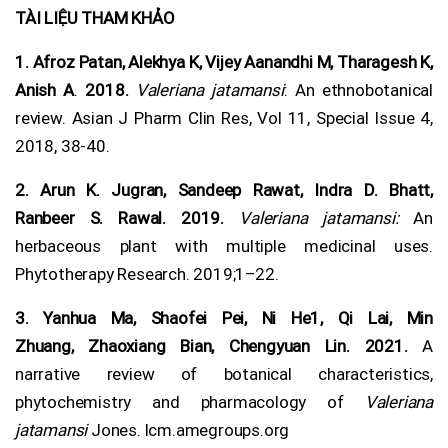
TÀI LIỆU THAM KHẢO
1. Afroz Patan, Alekhya K, Vijey Aanandhi M, Tharagesh K,
Anish A
.
2018.
Valeriana jatamansi
: An ethnobotanical
review. Asian J Pharm Clin Res, Vol 11, Special Issue 4,
2018, 38-40.
2.
Arun K. Jugran, Sandeep Rawat, Indra D. Bhatt,
Ranbeer S. Rawal. 2019.
Valeriana jatamansi:
An
herbaceous plant with multiple medicinal uses.
Phytotherapy Research. 2019;1–22.
3.
Yanhua Ma, Shaofei Pei, Ni He1, Qi Lai, Min
Zhuang, Zhaoxiang Bian, Chengyuan Lin. 2021.
A
narrative review of botanical characteristics,
phytochemistry and pharmacology of
Valeriana
jatamansi
Jones. lcm.amegroups.org