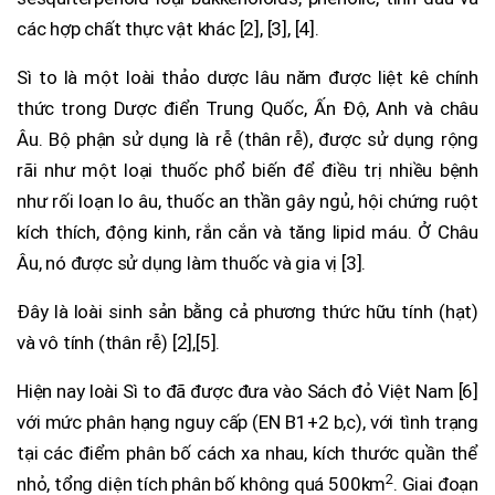
các hợp chất thực vật khác [2], [3], [4].
Sì to là một loài thảo dược lâu năm được liệt kê chính
thức trong Dược điển Trung Quốc, Ấn Độ, Anh và châu
Âu. Bộ phận sử dụng là rễ (thân rễ), được sử dụng rộng
rãi như một loại thuốc phổ biến để điều trị nhiều bệnh
như rối loạn lo âu, thuốc an thần gây ngủ, hội chứng ruột
kích thích, động kinh, rắn cắn và tăng lipid máu. Ở Châu
Âu, nó được sử dụng làm thuốc và gia vị [3].
Đây là loài sinh sản bằng cả phương thức hữu tính (hạt)
và vô tính (thân rễ) [2],[5].
Hiện nay loài Sì to đã được đưa vào Sách đỏ Việt Nam [6]
với mức phân hạng nguy cấp (EN B1+2 b,c), với tình trạng
tại các điểm phân bố cách xa nhau, kích thước quần thể
2
nhỏ, tổng diện tích phân bố không quá 500km
. Giai đoạn