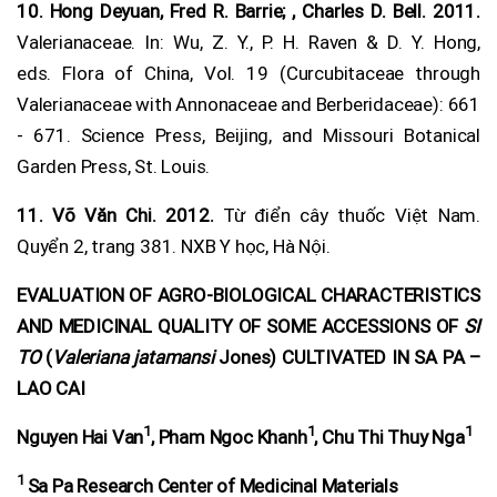
10.
Hong Deyuan, Fred R. Barrie; , Charles D. Bell. 2011.
Valerianaceae. In: Wu, Z. Y., P. H. Raven & D. Y. Hong,
eds. Flora of China, Vol. 19 (Curcubitaceae through
Valerianaceae with Annonaceae and Berberidaceae): 661
- 671. Science Press, Beijing, and Missouri Botanical
Garden Press, St. Louis.
11.
Võ Văn Chi. 2012.
Từ điển cây thuốc Việt Nam.
Quyển 2, trang 381. NXB Y học, Hà Nội.
EVALUATION OF AGRO-BIOLOGICAL CHARACTERISTICS
AND MEDICINAL QUALITY OF SOME ACCESSIONS OF
SI
TO
(
Valeriana jatamansi
Jones) CULTIVATED IN SA PA –
LAO CAI
1
1
1
Nguyen Hai Van
, Pham Ngoc Khanh
, Chu Thi Thuy Nga
1
Sa Pa Research Center of Medicinal Materials