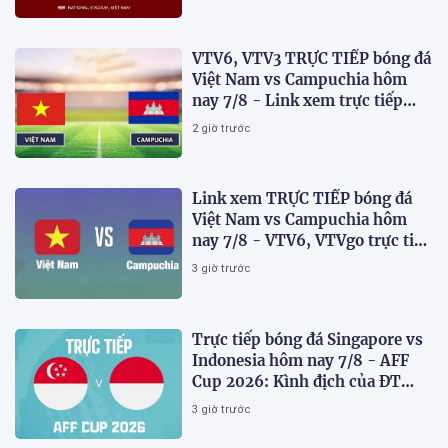
VTV6, VTV3 TRỰC TIẾP bóng đá
Việt Nam vs Campuchia hôm
nay 7/8 - Link xem trực tiếp
AFF Cup 2026 mới nhất
2 giờ trước
Link xem TRỰC TIẾP bóng đá
Việt Nam vs Campuchia hôm
nay 7/8 - VTV6, VTVgo trực tiếp
AFF Cup 2026
3 giờ trước
Trực tiếp bóng đá Singapore vs
Indonesia hôm nay 7/8 - AFF
Cup 2026: Kình địch của ĐT
Việt Nam thua đau?
3 giờ trước