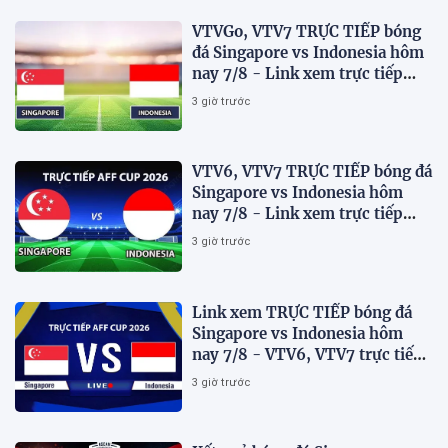
VTVGo, VTV7 TRỰC TIẾP bóng
đá Singapore vs Indonesia hôm
nay 7/8 - Link xem trực tiếp
AFF Cup 2026 mới nhất
3 giờ trước
VTV6, VTV7 TRỰC TIẾP bóng đá
Singapore vs Indonesia hôm
nay 7/8 - Link xem trực tiếp
AFF Cup 2026 mới nhất
3 giờ trước
Link xem TRỰC TIẾP bóng đá
Singapore vs Indonesia hôm
nay 7/8 - VTV6, VTV7 trực tiếp
AFF Cup 2026
3 giờ trước