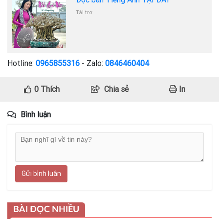
Tài trợ
Hotline:
0965855316
- Zalo:
0846460404
0
Thích
Chia sẻ
In
Bình luận
Gửi bình luận
BÀI ĐỌC NHIỀU