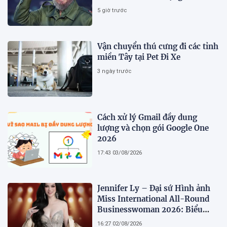
hằng
5 giờ trước
Vận chuyển thú cưng đi các tỉnh
miền Tây tại Pet Đi Xe
3 ngày trước
Cách xử lý Gmail đầy dung
lượng và chọn gói Google One
2026
17:43 03/08/2026
Jennifer Ly – Đại sứ Hình ảnh
Miss International All-Round
Businesswoman 2026: Biểu
tượng của nhan sắc, trí tuệ và
16:27 02/08/2026