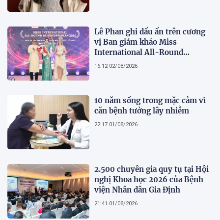
bản lĩnh
Lê Phan ghi dấu ấn trên cương
vị Ban giám khảo Miss
International All-Round
Businesswoman 2026: Thanh
16:12 02/08/2026
lịch, trí tuệ và lan tỏa giá trị của
người phụ nữ hiện đại
10 năm sống trong mặc cảm vì
căn bệnh tưởng lây nhiễm
22:17 01/08/2026
2.500 chuyên gia quy tụ tại Hội
nghị Khoa học 2026 của Bệnh
viện Nhân dân Gia Định
21:41 01/08/2026