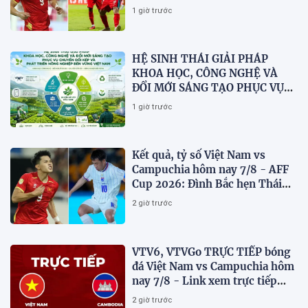
dừng bước
1 giờ trước
HỆ SINH THÁI GIẢI PHÁP
KHOA HỌC, CÔNG NGHỆ VÀ
ĐỔI MỚI SÁNG TẠO PHỤC VỤ
CHUYỂN ĐỔI KÉP VÀ PHÁT
1 giờ trước
TRIỂN NÔNG NGHIỆP BỀN
VỮNG VIỆT NAM
Kết quả, tỷ số Việt Nam vs
Campuchia hôm nay 7/8 - AFF
Cup 2026: Đình Bắc hẹn Thái
Lan ở chung kết?
2 giờ trước
VTV6, VTVGo TRỰC TIẾP bóng
đá Việt Nam vs Campuchia hôm
nay 7/8 - Link xem trực tiếp
AFF Cup 2026 mới nhất
2 giờ trước