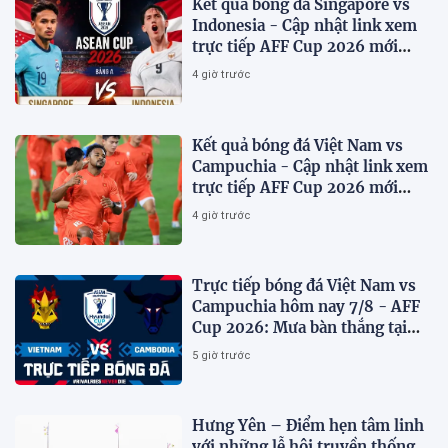
Kết quả bóng đá Singapore vs
Indonesia - Cập nhật link xem
trực tiếp AFF Cup 2026 mới
nhất.
4 giờ trước
Kết quả bóng đá Việt Nam vs
Campuchia - Cập nhật link xem
trực tiếp AFF Cup 2026 mới
nhất
4 giờ trước
Trực tiếp bóng đá Việt Nam vs
Campuchia hôm nay 7/8 - AFF
Cup 2026: Mưa bàn thắng tại
Mỹ Đình?
5 giờ trước
Hưng Yên – Điểm hẹn tâm linh
với những lễ hội truyền thống