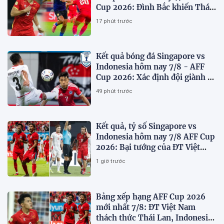
Cup 2026: Đình Bắc khiến Thái
Lan run sợ
17 phút trước
Kết quả bóng đá Singapore vs
Indonesia hôm nay 7/8 - AFF
Cup 2026: Xác định đội giành vé
Bán kết
49 phút trước
Kết quả, tỷ số Singapore vs
Indonesia hôm nay 7/8 AFF Cup
2026: Bại tướng của ĐT Việt
nam dừng bước sớm
1 giờ trước
Bảng xếp hạng AFF Cup 2026
mới nhất 7/8: ĐT Việt Nam
thách thức Thái Lan, Indonesia