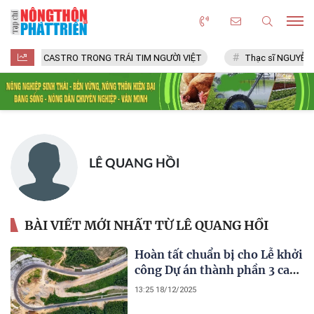
FIDEL CASTRO TRONG TRÁI TIM NGƯỜI VIỆT
Thạc sĩ NGUYỄN VĂ
LÊ QUANG HỒI
BÀI VIẾT MỚI NHẤT TỪ LÊ QUANG HỒI
Hoàn tất chuẩn bị cho Lễ khởi
công Dự án thành phần 3 cao
tốc Quy Nhơn - Pleiku
13:25 18/12/2025