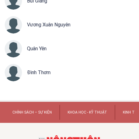
Bùi Giáng
Vương Xuân Nguyên
Quân Yên
Đình Thơm
CHÍNH SÁCH – SỰ KIỆN
KHOA HỌC - KỸ THUẬT
KINH TẾ