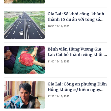
Gia Lai: Sẽ khởi công, khánh
thành 10 dự án với tổng số
vốn hơn 60.000 tỷ đồng
10:35 17/12/2025
Bệnh viện Hùng Vương Gia
Lai: Cắt bỏ thành công khối u
khổng lồ 4kg cho người phụ
11:00 15/12/2025
nữ Campuchia
Gia Lai: Công an phường Diên
Hồng không sợ hiểm nguy
truy bắt đối tượng nguy hiểm
12:23 13/12/2025