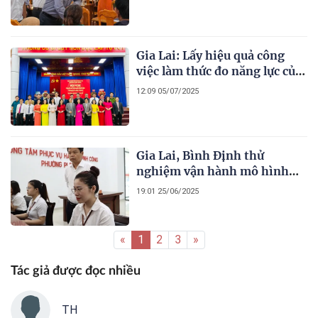
dân phải hiệu quả
Gia Lai: Lấy hiệu quả công
việc làm thức đo năng lực của
cán bộ ngay từ ngày làm việc
12:09 05/07/2025
đầu tiên
Gia Lai, Bình Định thử
nghiệm vận hành mô hình
chính quyền địa phương 2 cấp
19:01 25/06/2025
liên thông
«
1
2
3
»
Tác giả được đọc nhiều
TH