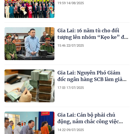
trọng tâm, 4 khâu đột phá để
19:59 14/08/2025
phát triển
Gia Lai: 16 năm tù cho đối
tượng lên nhóm “Kẹo ke” để
mua ma túy
15:46 22/07/2025
Gia Lai: Nguyên Phó Giám
đốc ngân hàng SCB làm giả
con dấu, lừa đảo gây thiệt hại
17:03 17/07/2025
tiền tỷ
Gia Lai: Cán bộ phải chủ
động, nắm chắc công việc
mình làm, giải quyết việc cho
14:22 09/07/2025