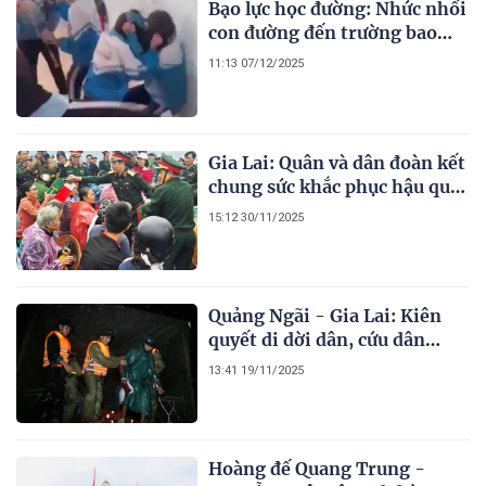
Bạo lực học đường: Nhức nhối
con đường đến trường bao
giờ mới đến hồi kết
11:13 07/12/2025
Gia Lai: Quân và dân đoàn kết
chung sức khắc phục hậu quả
bão lũ, nhanh chóng ổn định
15:12 30/11/2025
đời sống
Quảng Ngãi - Gia Lai: Kiên
quyết di dời dân, cứu dân
trong lũ, sớm ổn định cuộc
13:41 19/11/2025
sống
Hoàng đế Quang Trung -