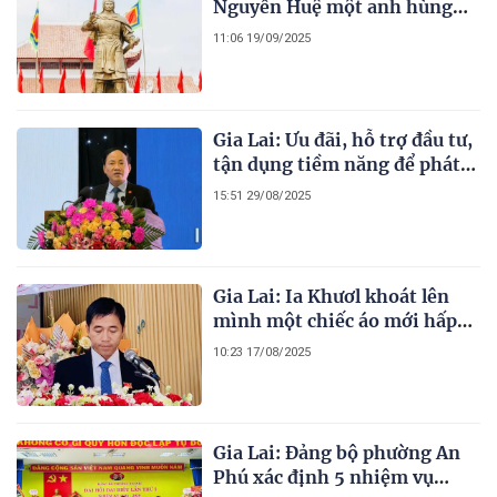
Nguyễn Huệ một anh hùng
dân tộc vĩ đại
11:06 19/09/2025
Gia Lai: Ưu đãi, hỗ trợ đầu tư,
tận dụng tiềm năng để phát
triển toàn diện, năng động và
15:51 29/08/2025
bền vững
Gia Lai: Ia Khươl khoát lên
mình một chiếc áo mới hấp
dẫn, mời gọi và phát triển
10:23 17/08/2025
Gia Lai: Đảng bộ phường An
Phú xác định 5 nhiệm vụ