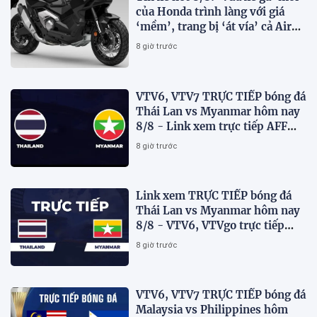
của Honda trình làng với giá
‘mềm’, trang bị ‘át vía’ cả Air
Blade và SH
8 giờ trước
VTV6, VTV7 TRỰC TIẾP bóng đá
Thái Lan vs Myanmar hôm nay
8/8 - Link xem trực tiếp AFF
Cup 2026 mới nhất
8 giờ trước
Link xem TRỰC TIẾP bóng đá
Thái Lan vs Myanmar hôm nay
8/8 - VTV6, VTVgo trực tiếp
AFF Cup 2026
8 giờ trước
VTV6, VTV7 TRỰC TIẾP bóng đá
Malaysia vs Philippines hôm