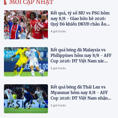
MỚI CẬP NHẬT
Kết quả, tỷ số MU vs PSG hôm
nay 8/8 - Giao hữu hè 2026:
Quỷ Đỏ khiến ĐKVĐ châu Âu
toát mồ hôi
4 giờ trước
Kết quả bóng đá Malaysia vs
Philippines hôm nay 8/8 - AFF
Cup 2026: ĐT Việt Nam xác
định đối thủ
5 giờ trước
Kết quả bóng đá Thái Lan vs
Myanmar hôm nay 8/8 - AFF
Cup 2026: ĐT Việt Nam nhận
'chiến thư'
5 giờ trước