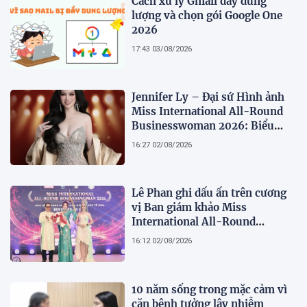
Cách xử lý Gmail đầy dung
lượng và chọn gói Google One
2026
17:43 03/08/2026
Jennifer Ly – Đại sứ Hình ảnh
Miss International All-Round
Businesswoman 2026: Biểu
tượng của nhan sắc, trí tuệ và
16:27 02/08/2026
bản lĩnh
Lê Phan ghi dấu ấn trên cương
vị Ban giám khảo Miss
International All-Round
Businesswoman 2026: Thanh
16:12 02/08/2026
lịch, trí tuệ và lan tỏa giá trị của
người phụ nữ hiện đại
10 năm sống trong mặc cảm vì
căn bệnh tưởng lây nhiễm