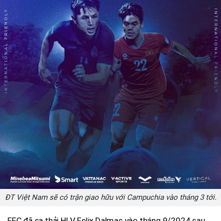
ĐT Việt Nam sẽ có trận giao hữu với Campuchia vào tháng 3 tới.
FFC đã sa thải HLV Felix Dalmas vào tháng 9/2024 sau