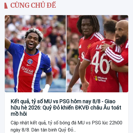
CÙNG CHỦ ĐỀ
Kết quả, tỷ số MU vs PSG hôm nay 8/8 - Giao
hữu hè 2026: Quỷ Đỏ khiến ĐKVĐ châu Âu toát
mồ hôi
Cập nhật kết quả, tỷ số bóng đá MU vs PSG lúc 22h00
ngày 8/8. Dàn tân binh Quỷ Đỏ...