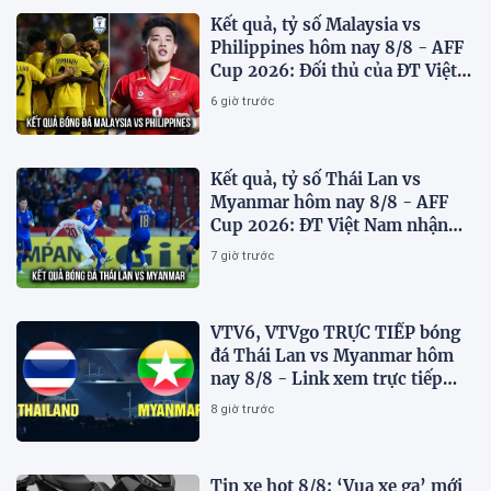
Kết quả, tỷ số Malaysia vs
Philippines hôm nay 8/8 - AFF
Cup 2026: Đối thủ của ĐT Việt
Nam lộ diện
6 giờ trước
Kết quả, tỷ số Thái Lan vs
Myanmar hôm nay 8/8 - AFF
Cup 2026: ĐT Việt Nam nhận
tin vui
7 giờ trước
VTV6, VTVgo TRỰC TIẾP bóng
đá Thái Lan vs Myanmar hôm
nay 8/8 - Link xem trực tiếp
AFF Cup 2026 mới nhất
8 giờ trước
Tin xe hot 8/8: ‘Vua xe ga’ mới