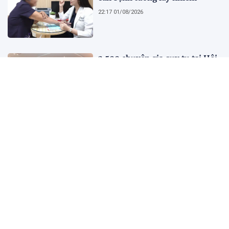
22:17 01/08/2026
2.500 chuyên gia quy tụ tại Hội
nghị Khoa học 2026 của Bệnh
viện Nhân dân Gia Định
21:41 01/08/2026
Kết quả, tỷ số Lào vs
Philippines hôm nay 1/8 - AFF
Cup 2026: Cú hích lớn cho ĐT
Việt Nam
18:35 01/08/2026
Nước trong quá không có cá,
người xét nét quá không có bạn
10:45 01/08/2026