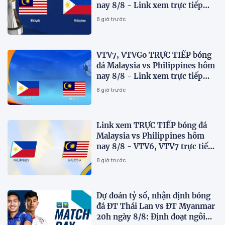
nay 8/8 - Link xem trực tiếp
AFF Cup 2026 mới nhất
8 giờ trước
VTV7, VTVGo TRỰC TIẾP bóng
đá Malaysia vs Philippines hôm
nay 8/8 - Link xem trực tiếp
AFF Cup 2026 mới nhất
8 giờ trước
Link xem TRỰC TIẾP bóng đá
Malaysia vs Philippines hôm
nay 8/8 - VTV6, VTV7 trực tiếp
AFF Cup 2026
8 giờ trước
Dự đoán tỷ số, nhận định bóng
đá ĐT Thái Lan vs ĐT Myanmar
20h ngày 8/8: Định đoạt ngôi