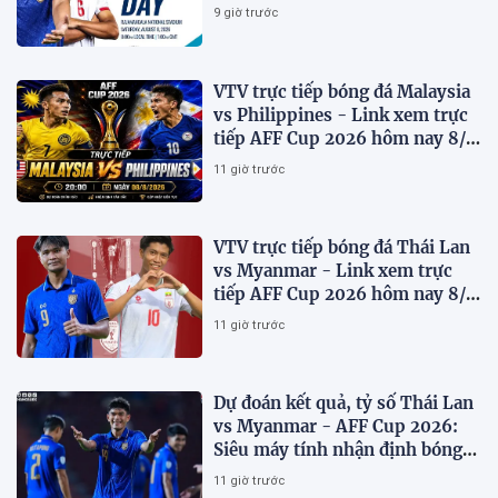
đầu bảng
9 giờ trước
VTV trực tiếp bóng đá Malaysia
vs Philippines - Link xem trực
tiếp AFF Cup 2026 hôm nay 8/8
trên VTV7
11 giờ trước
VTV trực tiếp bóng đá Thái Lan
vs Myanmar - Link xem trực
tiếp AFF Cup 2026 hôm nay 8/8
trên VTV6
11 giờ trước
Dự đoán kết quả, tỷ số Thái Lan
vs Myanmar - AFF Cup 2026:
Siêu máy tính nhận định bóng
đá hôm nay 8/8
11 giờ trước