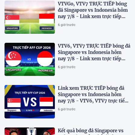
VTVGo, VTV7 TRỰC TIẾP bóng
đá Singapore vs Indonesia hôm
nay 7/8 - Link xem trực tiếp
AFF Cup 2026 mới nhất
6 giờ trước
VTV6, VTV7 TRỰC TIẾP bóng đá
Singapore vs Indonesia hôm
nay 7/8 - Link xem trực tiếp
AFF Cup 2026 mới nhất
6 giờ trước
Link xem TRỰC TIẾP bóng đá
Singapore vs Indonesia hôm
nay 7/8 - VTV6, VTV7 trực tiếp
AFF Cup 2026
6 giờ trước
Kết quả bóng đá Singapore vs