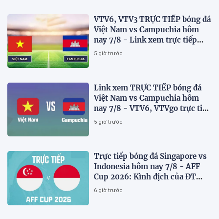
VTV6, VTV3 TRỰC TIẾP bóng đá
Việt Nam vs Campuchia hôm
nay 7/8 - Link xem trực tiếp
AFF Cup 2026 mới nhất
5 giờ trước
Link xem TRỰC TIẾP bóng đá
Việt Nam vs Campuchia hôm
nay 7/8 - VTV6, VTVgo trực tiếp
AFF Cup 2026
5 giờ trước
Trực tiếp bóng đá Singapore vs
Indonesia hôm nay 7/8 - AFF
Cup 2026: Kình địch của ĐT
Việt Nam thua đau?
6 giờ trước