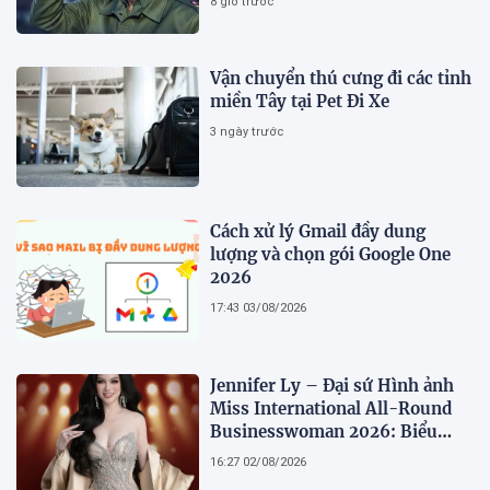
8 giờ trước
Vận chuyển thú cưng đi các tỉnh
miền Tây tại Pet Đi Xe
3 ngày trước
Cách xử lý Gmail đầy dung
lượng và chọn gói Google One
2026
17:43 03/08/2026
Jennifer Ly – Đại sứ Hình ảnh
Miss International All-Round
Businesswoman 2026: Biểu
tượng của nhan sắc, trí tuệ và
16:27 02/08/2026
bản lĩnh