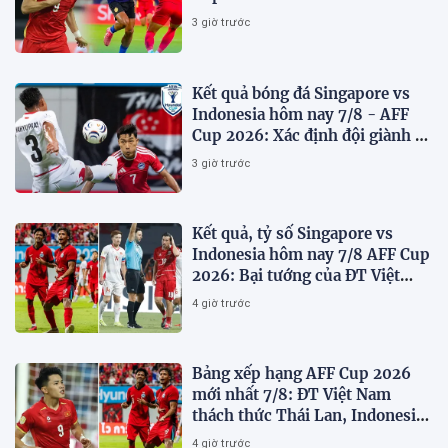
Lan run sợ
3 giờ trước
Kết quả bóng đá Singapore vs
Indonesia hôm nay 7/8 - AFF
Cup 2026: Xác định đội giành vé
Bán kết
3 giờ trước
Kết quả, tỷ số Singapore vs
Indonesia hôm nay 7/8 AFF Cup
2026: Bại tướng của ĐT Việt
nam dừng bước sớm
4 giờ trước
Bảng xếp hạng AFF Cup 2026
mới nhất 7/8: ĐT Việt Nam
thách thức Thái Lan, Indonesia
dừng bước
4 giờ trước