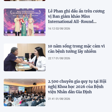
Lê Phan ghi dấu ấn trên cương
vị Ban giám khảo Miss
International All-Round
Businesswoman 2026: Thanh
16:12 02/08/2026
lịch, trí tuệ và lan tỏa giá trị của
người phụ nữ hiện đại
10 năm sống trong mặc cảm vì
căn bệnh tưởng lây nhiễm
22:17 01/08/2026
2.500 chuyên gia quy tụ tại Hội
nghị Khoa học 2026 của Bệnh
viện Nhân dân Gia Định
21:41 01/08/2026