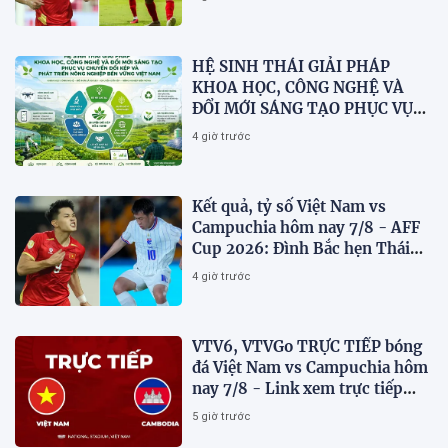
HỆ SINH THÁI GIẢI PHÁP
KHOA HỌC, CÔNG NGHỆ VÀ
ĐỔI MỚI SÁNG TẠO PHỤC VỤ
CHUYỂN ĐỔI KÉP VÀ PHÁT
4 giờ trước
TRIỂN NÔNG NGHIỆP BỀN
VỮNG VIỆT NAM
Kết quả, tỷ số Việt Nam vs
Campuchia hôm nay 7/8 - AFF
Cup 2026: Đình Bắc hẹn Thái
Lan ở chung kết?
4 giờ trước
VTV6, VTVGo TRỰC TIẾP bóng
đá Việt Nam vs Campuchia hôm
nay 7/8 - Link xem trực tiếp
AFF Cup 2026 mới nhất
5 giờ trước