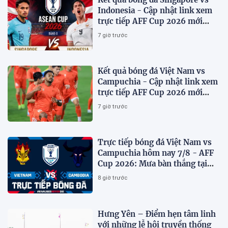
Indonesia - Cập nhật link xem
trực tiếp AFF Cup 2026 mới
nhất.
7 giờ trước
Kết quả bóng đá Việt Nam vs
Campuchia - Cập nhật link xem
trực tiếp AFF Cup 2026 mới
nhất
7 giờ trước
Trực tiếp bóng đá Việt Nam vs
Campuchia hôm nay 7/8 - AFF
Cup 2026: Mưa bàn thắng tại
Mỹ Đình?
8 giờ trước
Hưng Yên – Điểm hẹn tâm linh
với những lễ hội truyền thống