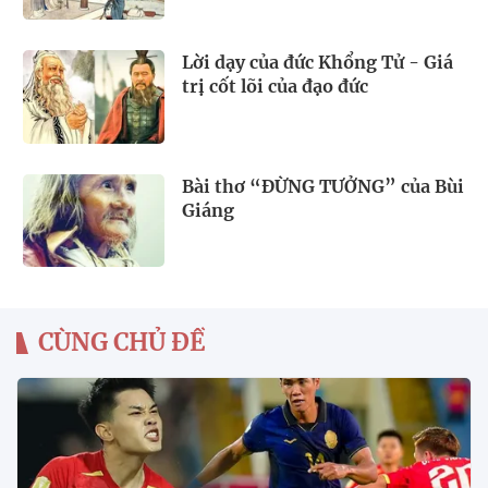
Lời dạy của đức Khổng Tử - Giá
trị cốt lõi của đạo đức
Bài thơ “ĐỪNG TƯỞNG” của Bùi
Giáng
CÙNG CHỦ ĐỀ