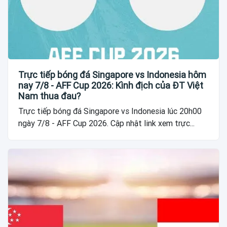
Trực tiếp bóng đá Singapore vs Indonesia hôm
nay 7/8 - AFF Cup 2026: Kình địch của ĐT Việt
Nam thua đau?
Trực tiếp bóng đá Singapore vs Indonesia lúc 20h00
ngày 7/8 - AFF Cup 2026. Cập nhật link xem trực...