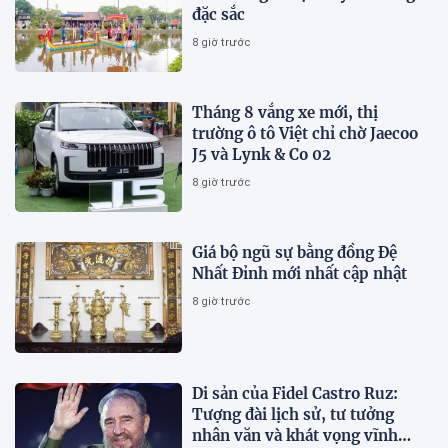
đặc sắc
8 giờ trước
Tháng 8 vắng xe mới, thị
trường ô tô Việt chỉ chờ Jaecoo
J5 và Lynk & Co 02
8 giờ trước
Giá bộ ngũ sự bằng đồng Đệ
Nhất Đỉnh mới nhất cập nhật
8 giờ trước
Di sản của Fidel Castro Ruz:
Tượng đài lịch sử, tư tưởng
nhân văn và khát vọng vĩnh