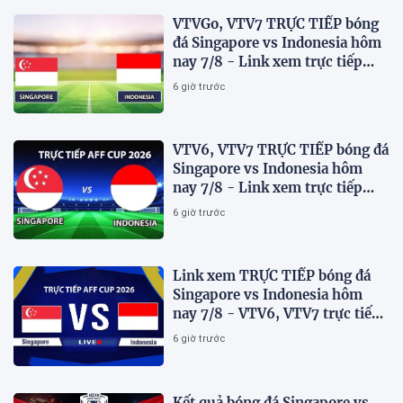
VTVGo, VTV7 TRỰC TIẾP bóng
đá Singapore vs Indonesia hôm
nay 7/8 - Link xem trực tiếp
AFF Cup 2026 mới nhất
6 giờ trước
VTV6, VTV7 TRỰC TIẾP bóng đá
Singapore vs Indonesia hôm
nay 7/8 - Link xem trực tiếp
AFF Cup 2026 mới nhất
6 giờ trước
Link xem TRỰC TIẾP bóng đá
Singapore vs Indonesia hôm
nay 7/8 - VTV6, VTV7 trực tiếp
AFF Cup 2026
6 giờ trước
Kết quả bóng đá Singapore vs