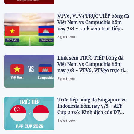
VTV6, VTV3 TRỰC TIẾP bóng đá
Việt Nam vs Campuchia hôm
nay 7/8 - Link xem trực tiếp
AFF Cup 2026 mới nhất
5 giờ trước
Link xem TRỰC TIẾP bóng đá
Việt Nam vs Campuchia hôm
nay 7/8 - VTV6, VTVgo trực tiếp
AFF Cup 2026
6 giờ trước
Trực tiếp bóng đá Singapore vs
Indonesia hôm nay 7/8 - AFF
Cup 2026: Kình địch của ĐT
Việt Nam thua đau?
6 giờ trước