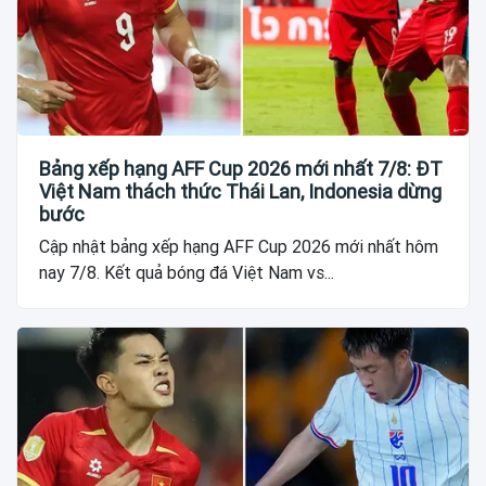
Bảng xếp hạng AFF Cup 2026 mới nhất 7/8: ĐT
Việt Nam thách thức Thái Lan, Indonesia dừng
bước
Cập nhật bảng xếp hạng AFF Cup 2026 mới nhất hôm
nay 7/8. Kết quả bóng đá Việt Nam vs...