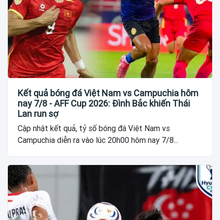
Kết quả bóng đá Việt Nam vs Campuchia hôm
nay 7/8 - AFF Cup 2026: Đình Bắc khiến Thái
Lan run sợ
Cập nhật kết quả, tỷ số bóng đá Việt Nam vs
Campuchia diễn ra vào lúc 20h00 hôm nay 7/8...