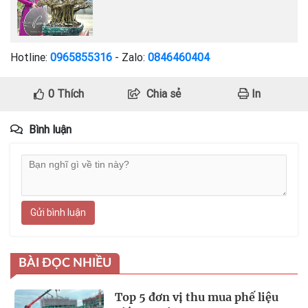
Hotline:
0965855316
- Zalo:
0846460404
0
Thích
Chia sẻ
In
Bình luận
Gửi bình luận
BÀI ĐỌC NHIỀU
Top 5 đơn vị thu mua phế liệu