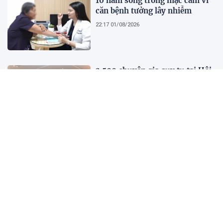
10 năm sống trong mặc cảm vì
căn bệnh tưởng lây nhiễm
22:17 01/08/2026
2.500 chuyên gia quy tụ tại Hội
nghị Khoa học 2026 của Bệnh
viện Nhân dân Gia Định
21:41 01/08/2026
Kết quả, tỷ số Lào vs
Philippines hôm nay 1/8 - AFF
Cup 2026: Cú hích lớn cho ĐT
Việt Nam
18:35 01/08/2026
Nước trong quá không có cá,
người xét nét quá không có bạn