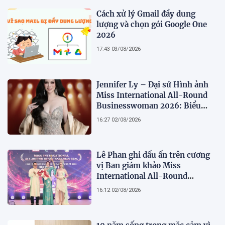
Cách xử lý Gmail đầy dung
lượng và chọn gói Google One
2026
17:43 03/08/2026
Jennifer Ly – Đại sứ Hình ảnh
Miss International All-Round
Businesswoman 2026: Biểu
tượng của nhan sắc, trí tuệ và
16:27 02/08/2026
bản lĩnh
Lê Phan ghi dấu ấn trên cương
vị Ban giám khảo Miss
International All-Round
Businesswoman 2026: Thanh
16:12 02/08/2026
lịch, trí tuệ và lan tỏa giá trị của
người phụ nữ hiện đại