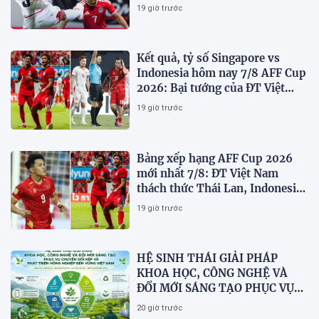
Bán kết
19 giờ trước
Kết quả, tỷ số Singapore vs
Indonesia hôm nay 7/8 AFF Cup
2026: Bại tướng của ĐT Việt
nam dừng bước sớm
19 giờ trước
Bảng xếp hạng AFF Cup 2026
mới nhất 7/8: ĐT Việt Nam
thách thức Thái Lan, Indonesia
dừng bước
19 giờ trước
HỆ SINH THÁI GIẢI PHÁP
KHOA HỌC, CÔNG NGHỆ VÀ
ĐỔI MỚI SÁNG TẠO PHỤC VỤ
CHUYỂN ĐỔI KÉP VÀ PHÁT
20 giờ trước
TRIỂN NÔNG NGHIỆP BỀN