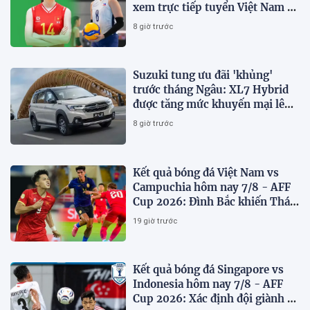
xem trực tiếp tuyển Việt Nam vs
Philippines
8 giờ trước
Suzuki tung ưu đãi 'khủng'
trước tháng Ngâu: XL7 Hybrid
được tăng mức khuyến mại lên
75 triệu đồng
8 giờ trước
Kết quả bóng đá Việt Nam vs
Campuchia hôm nay 7/8 - AFF
Cup 2026: Đình Bắc khiến Thái
Lan run sợ
19 giờ trước
Kết quả bóng đá Singapore vs
Indonesia hôm nay 7/8 - AFF
Cup 2026: Xác định đội giành vé