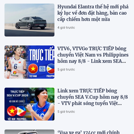
Hyundai Elantra thế hệ mới phá
kỷ lục về đơn đặt hàng, bản cao
cấp chiếm hơn một nửa
4 giờ trước
VTV6, VTVGo TRỰC TIẾP bóng
chuyền Việt Nam vs Philippines
hôm nay 8/8 - Link xem SEA
V.Cup 2026 mới nhất
5 giờ trước
Link xem TRỰC TIẾP bóng
chuyền SEA V.Cup hôm nay 8/8
- VTV phát sóng tuyển Việt
Nam đấu Philippines
5 giờ trước
‘Vua xe ga’ 174cc mới chính