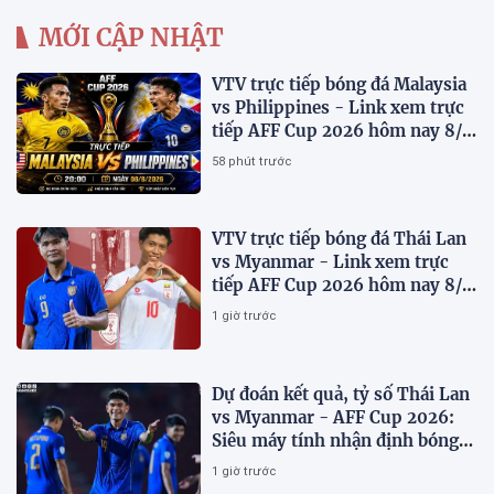
MỚI CẬP NHẬT
VTV trực tiếp bóng đá Malaysia
vs Philippines - Link xem trực
tiếp AFF Cup 2026 hôm nay 8/8
trên VTV7
58 phút trước
VTV trực tiếp bóng đá Thái Lan
vs Myanmar - Link xem trực
tiếp AFF Cup 2026 hôm nay 8/8
trên VTV6
1 giờ trước
Dự đoán kết quả, tỷ số Thái Lan
vs Myanmar - AFF Cup 2026:
Siêu máy tính nhận định bóng
đá hôm nay 8/8
1 giờ trước