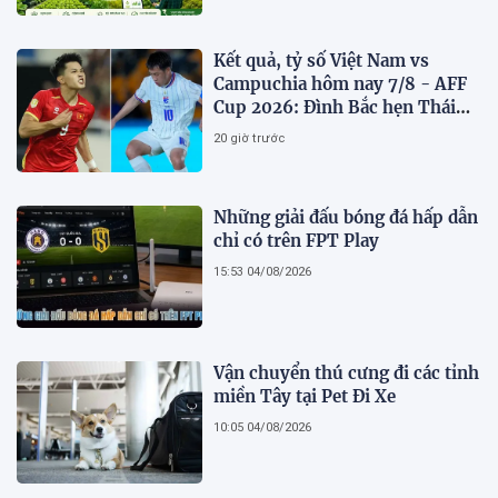
VỮNG VIỆT NAM
Kết quả, tỷ số Việt Nam vs
Campuchia hôm nay 7/8 - AFF
Cup 2026: Đình Bắc hẹn Thái
Lan ở chung kết?
20 giờ trước
Những giải đấu bóng đá hấp dẫn
chỉ có trên FPT Play
15:53 04/08/2026
Vận chuyển thú cưng đi các tỉnh
miền Tây tại Pet Đi Xe
10:05 04/08/2026