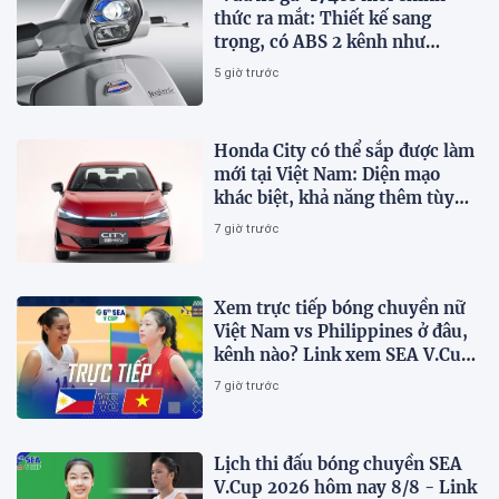
thức ra mắt: Thiết kế sang
trọng, có ABS 2 kênh như
Honda SH, giá hấp dẫn
5 giờ trước
Honda City có thể sắp được làm
mới tại Việt Nam: Diện mạo
khác biệt, khả năng thêm tùy
chọn hybrid?
7 giờ trước
Xem trực tiếp bóng chuyền nữ
Việt Nam vs Philippines ở đâu,
kênh nào? Link xem SEA V.Cup
2026 mới nhất
7 giờ trước
Lịch thi đấu bóng chuyền SEA
V.Cup 2026 hôm nay 8/8 - Link