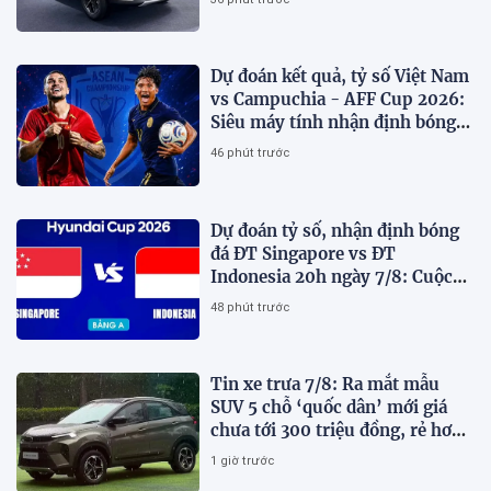
Dự đoán kết quả, tỷ số Việt Nam
vs Campuchia - AFF Cup 2026:
Siêu máy tính nhận định bóng
đá hôm nay
46 phút trước
Dự đoán tỷ số, nhận định bóng
đá ĐT Singapore vs ĐT
Indonesia 20h ngày 7/8: Cuộc
chiến sống còn
48 phút trước
Tin xe trưa 7/8: Ra mắt mẫu
SUV 5 chỗ ‘quốc dân’ mới giá
chưa tới 300 triệu đồng, rẻ hơn
Kia Morning và Hyundai Grand
1 giờ trước
i10