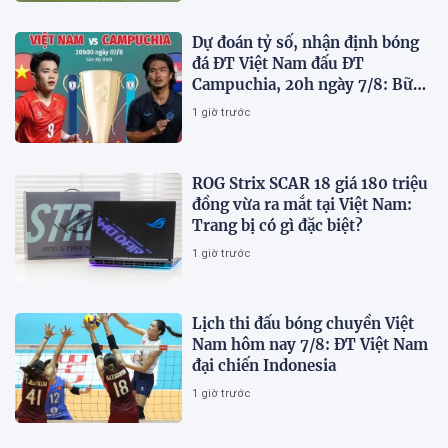
Dự đoán tỷ số, nhận định bóng
đá ĐT Việt Nam đấu ĐT
Campuchia, 20h ngày 7/8: Bữa
tiệc bàn thắng tại Mỹ Đình
1 giờ trước
ROG Strix SCAR 18 giá 180 triệu
đồng vừa ra mắt tại Việt Nam:
Trang bị có gì đặc biệt?
1 giờ trước
Lịch thi đấu bóng chuyền Việt
Nam hôm nay 7/8: ĐT Việt Nam
đại chiến Indonesia
1 giờ trước