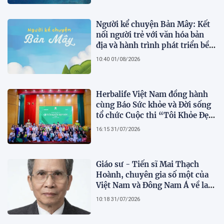
Người kể chuyện Bản Mây: Kết
nối người trẻ với văn hóa bản
địa và hành trình phát triển bền
vững tại Tả Lèng
10:40 01/08/2026
Herbalife Việt Nam đồng hành
cùng Báo Sức khỏe và Đời sống
tổ chức Cuộc thi “Tôi Khỏe Đẹp
Hơn” lần thứ 5 để khuyến khích
16:15 31/07/2026
mọi người trở thành phiên bản
tốt hơn của chính mình
Giáo sư - Tiến sĩ Mai Thạch
Hoành, chuyên gia số một của
Việt Nam và Đông Nam Á về lai
tạo giống khoai lang hữu tính
10:18 31/07/2026