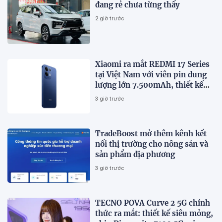
đang rẻ chưa từng thấy
2 giờ trước
Xiaomi ra mắt REDMI 17 Series
tại Việt Nam với viên pin dung
lượng lớn 7.500mAh, thiết kế
trẻ trung, giá từ 5,5 triệu đồng
3 giờ trước
TradeBoost mở thêm kênh kết
nối thị trường cho nông sản và
sản phẩm địa phương
3 giờ trước
TECNO POVA Curve 2 5G chính
thức ra mắt: thiết kế siêu mỏng,