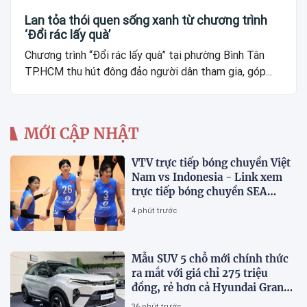
Lan tỏa thói quen sống xanh từ chương trình
‘Đổi rác lấy quà’
Chương trình “Đổi rác lấy quà” tại phường Bình Tân
TP.HCM thu hút đông đảo người dân tham gia, góp...
MỚI CẬP NHẬT
VTV trực tiếp bóng chuyền Việt
Nam vs Indonesia - Link xem
trực tiếp bóng chuyền SEA
V.Cup 2026 hôm nay 7/8
4 phút trước
Mẫu SUV 5 chỗ mới chính thức
ra mắt với giá chỉ 275 triệu
đồng, rẻ hơn cả Hyundai Grand
i10 và Kia Morning
36 phút trước