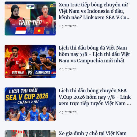
Xem trực tiếp bóng chuyền nữ
Việt Nam vs Indonesia ở đâu,
kênh nào? Link xem SEA V.Cup
2026 mới nhất
1 giờ trước
Lịch thi đấu bóng đá Việt Nam
hôm nay 7/8 - Lịch thi đấu Việt
Nam vs Campuchia mới nhất
2 giờ trước
Lịch thi đấu bóng chuyền SEA
V.Cup 2026 hôm nay 7/8 - Link
xem trực tiếp tuyển Việt Nam vs
Indonesia
2 giờ trước
Xe gia đình 7 chỗ tại Việt Nam