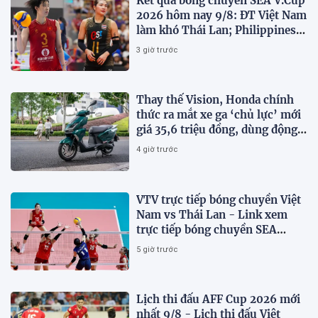
Kết quả bóng chuyền SEA V.Cup
2026 hôm nay 9/8: ĐT Việt Nam
làm khó Thái Lan; Philippines
gây bất ngờ
3 giờ trước
Thay thế Vision, Honda chính
thức ra mắt xe ga ‘chủ lực’ mới
giá 35,6 triệu đồng, dùng động
cơ 125cc ngang SH Mode
4 giờ trước
VTV trực tiếp bóng chuyền Việt
Nam vs Thái Lan - Link xem
trực tiếp bóng chuyền SEA
V.Cup 2026 hôm nay 9/8
5 giờ trước
Lịch thi đấu AFF Cup 2026 mới
nhất 9/8 - Lịch thi đấu Việt