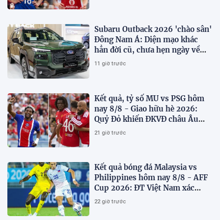
Subaru Outback 2026 'chào sân'
Đông Nam Á: Diện mạo khác
hẳn đời cũ, chưa hẹn ngày về
Việt Nam
11 giờ trước
Kết quả, tỷ số MU vs PSG hôm
nay 8/8 - Giao hữu hè 2026:
Quỷ Đỏ khiến ĐKVĐ châu Âu
toát mồ hôi
21 giờ trước
Kết quả bóng đá Malaysia vs
Philippines hôm nay 8/8 - AFF
Cup 2026: ĐT Việt Nam xác
định đối thủ
22 giờ trước