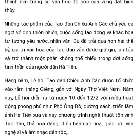
thành nên trang sử văn học đồ sộc của vùng đất biên
thùy.
Những tác phẩm của Tao đàn Chiêu Anh Các chủ yếu ca
ngợi vẻ đẹp thiên nhiên, cuộc sống lao động và khắc họa
tư tưởng yêu nước, nhân văn. Dù đã trải qua hơn hai thế
kỷ, giá trị văn hóa của Tao đàn vẫn được giữ gìn, lan tỏa
và trở thành một phần không thể thiếu trong đời sống
tinh thần của người dân Hà Tiên.
Hàng năm, Lễ hội Tao đàn Chiêu Anh Các được tổ chức
vào rằm tháng Giêng, gắn với Ngày Thơ Việt Nam. Năm
nay, Lễ hội diễn ra từ ngày 10 đến 12/2 với nhiều hoạt
động phong phú như: Phố Ông Đồ, đường sách, triển lãm
ảnh Hà Tiên xưa và nay, chương trình nghệ thuật tôn vinh
Tao đàn, thả hoa đăng, diễu hành xe hoa, giao lưu văn
nghệ sĩ và âm nhạc dân tộc,...