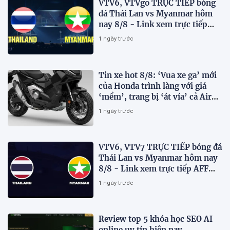
VTV6, VTVgo TRỰC TIẾP bóng
đá Thái Lan vs Myanmar hôm
nay 8/8 - Link xem trực tiếp
AFF Cup 2026 mới nhất
1 ngày trước
Tin xe hot 8/8: ‘Vua xe ga’ mới
của Honda trình làng với giá
‘mềm’, trang bị ‘át vía’ cả Air
Blade và SH
1 ngày trước
VTV6, VTV7 TRỰC TIẾP bóng đá
Thái Lan vs Myanmar hôm nay
8/8 - Link xem trực tiếp AFF
Cup 2026 mới nhất
1 ngày trước
Review top 5 khóa học SEO AI
online uy tín hiện nay