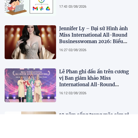
17:43 03/08/2026
Jennifer Ly – Đại sứ Hình ảnh
Miss International All-Round
Businesswoman 2026: Biểu
tượng của nhan sắc, trí tuệ và
16:27 02/08/2026
bản lĩnh
Lê Phan ghi dấu ấn trên cương
vị Ban giám khảo Miss
International All-Round
Businesswoman 2026: Thanh
16:12 02/08/2026
lịch, trí tuệ và lan tỏa giá trị của
người phụ nữ hiện đại
10 năm sống trong mặc cảm vì
căn bệnh tưởng lây nhiễm
22:17 01/08/2026