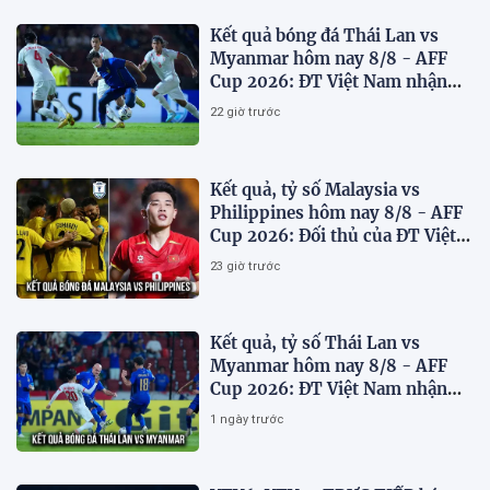
Kết quả bóng đá Thái Lan vs
Myanmar hôm nay 8/8 - AFF
Cup 2026: ĐT Việt Nam nhận
'chiến thư'
22 giờ trước
Kết quả, tỷ số Malaysia vs
Philippines hôm nay 8/8 - AFF
Cup 2026: Đối thủ của ĐT Việt
Nam lộ diện
23 giờ trước
Kết quả, tỷ số Thái Lan vs
Myanmar hôm nay 8/8 - AFF
Cup 2026: ĐT Việt Nam nhận
tin vui
1 ngày trước