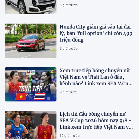
6 giờ trước
Honda City giảm giá sâu tại đại
lý, bản 'full option' chỉ còn 499
triệu đồng
8 giờ trước
Xem trực tiếp bóng chuyền nữ
Việt Nam vs Thái Lan ở đâu,
kênh nào? Link xem SEA V.Cup
2026 mới nhất
9 giờ trước
Lịch thi đấu bóng chuyền nữ
SEA V.Cup 2026 hôm nay 9/8 -
Link xem trực tiếp Việt Nam vs
Thái Lan
10 giờ trước