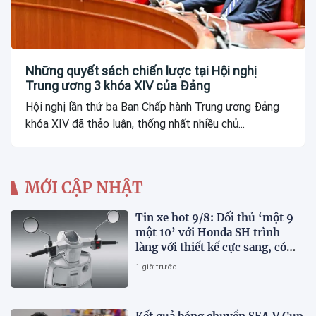
Những quyết sách chiến lược tại Hội nghị
Trung ương 3 khóa XIV của Đảng
Hội nghị lần thứ ba Ban Chấp hành Trung ương Đảng
khóa XIV đã thảo luận, thống nhất nhiều chủ...
MỚI CẬP NHẬT
Tin xe hot 9/8: Đối thủ ‘một 9
một 10’ với Honda SH trình
làng với thiết kế cực sang, có
ABS 2 kênh, giá ‘mềm’
1 giờ trước