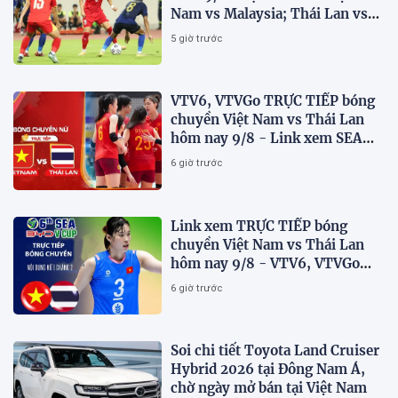
Nam vs Malaysia; Thái Lan vs
Singapore
5 giờ trước
VTV6, VTVGo TRỰC TIẾP bóng
chuyền Việt Nam vs Thái Lan
hôm nay 9/8 - Link xem SEA
V.Cup 2026 mới nhất
6 giờ trước
Link xem TRỰC TIẾP bóng
chuyền Việt Nam vs Thái Lan
hôm nay 9/8 - VTV6, VTVGo
trực tiếp SEA V.Cup 2026 mới
6 giờ trước
nhất
Soi chi tiết Toyota Land Cruiser
Hybrid 2026 tại Đông Nam Á,
chờ ngày mở bán tại Việt Nam