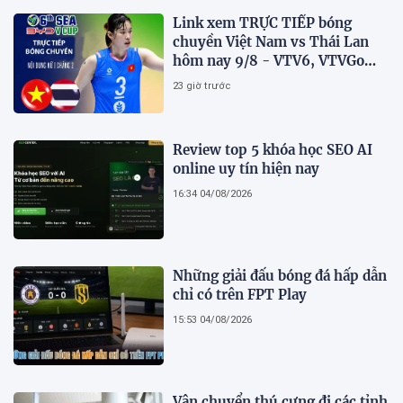
Link xem TRỰC TIẾP bóng
chuyền Việt Nam vs Thái Lan
hôm nay 9/8 - VTV6, VTVGo
trực tiếp SEA V.Cup 2026 mới
23 giờ trước
nhất
Review top 5 khóa học SEO AI
online uy tín hiện nay
16:34 04/08/2026
Những giải đấu bóng đá hấp dẫn
chỉ có trên FPT Play
15:53 04/08/2026
Vận chuyển thú cưng đi các tỉnh