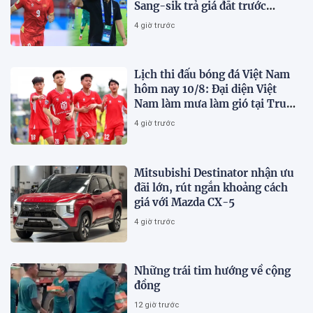
Sang-sik trả giá đắt trước
Malaysia?
4 giờ trước
Lịch thi đấu bóng đá Việt Nam
hôm nay 10/8: Đại diện Việt
Nam làm mưa làm gió tại Trung
Quốc
4 giờ trước
Mitsubishi Destinator nhận ưu
đãi lớn, rút ngắn khoảng cách
giá với Mazda CX-5
4 giờ trước
Những trái tim hướng về cộng
đồng
12 giờ trước