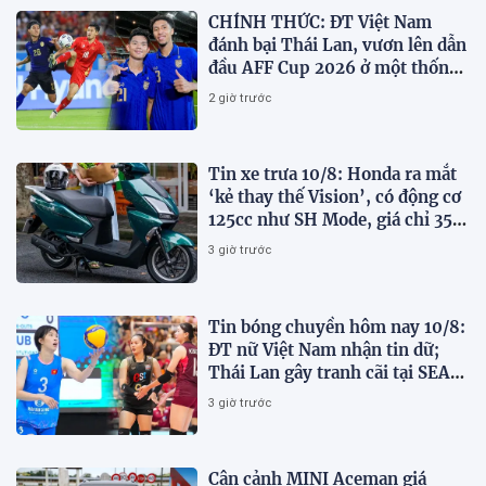
CHÍNH THỨC: ĐT Việt Nam
đánh bại Thái Lan, vươn lên dẫn
đầu AFF Cup 2026 ở một thống
kê
2 giờ trước
Tin xe trưa 10/8: Honda ra mắt
‘kẻ thay thế Vision’, có động cơ
125cc như SH Mode, giá chỉ 35,6
triệu đồng
3 giờ trước
Tin bóng chuyền hôm nay 10/8:
ĐT nữ Việt Nam nhận tin dữ;
Thái Lan gây tranh cãi tại SEA
V.Cup 2026
3 giờ trước
Cận cảnh MINI Aceman giá