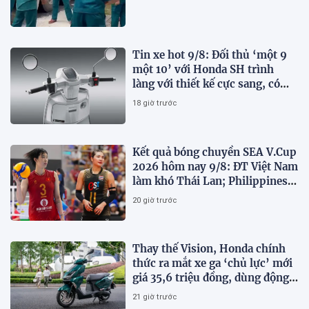
Tin xe hot 9/8: Đối thủ ‘một 9
một 10’ với Honda SH trình
làng với thiết kế cực sang, có
ABS 2 kênh, giá ‘mềm’
18 giờ trước
Kết quả bóng chuyền SEA V.Cup
2026 hôm nay 9/8: ĐT Việt Nam
làm khó Thái Lan; Philippines
gây bất ngờ
20 giờ trước
Thay thế Vision, Honda chính
thức ra mắt xe ga ‘chủ lực’ mới
giá 35,6 triệu đồng, dùng động
cơ 125cc ngang SH Mode
21 giờ trước