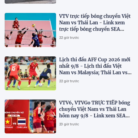
VTV trực tiếp bóng chuyền Việt
Nam vs Thái Lan - Link xem
trực tiếp bóng chuyền SEA
V.Cup 2026 hôm nay 9/8
22 giờ trước
Lịch thi đấu AFF Cup 2026 mới
nhất 9/8 - Lịch thi đấu Việt
Nam vs Malaysia; Thái Lan vs
Singapore
22 giờ trước
VTV6, VTVGo TRỰC TIẾP bóng
chuyền Việt Nam vs Thái Lan
hôm nay 9/8 - Link xem SEA
V.Cup 2026 mới nhất
23 giờ trước