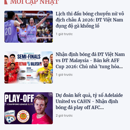
MỚI CẬP NHẬT
Lịch thi đấu bóng chuyền nữ vô
địch châu Á 2026: ĐT Việt Nam
đụng độ gã khổng lồ
1 giờ trước
Nhận định bóng đá ĐT Việt Nam
vs ĐT Malaysia - Bán kết AFF
Cup 2026: Chủ nhà 'tung hỏa
mù'
1 giờ trước
Dự đoán kết quả, tỷ số Adelaide
United vs CAHN - Nhận định
bóng đá play off AFC
Champions League
2 giờ trước