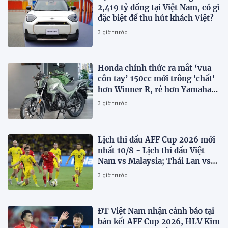
2,419 tỷ đồng tại Việt Nam, có gì
đặc biệt để thu hút khách Việt?
3 giờ trước
Honda chính thức ra mắt ‘vua
côn tay’ 150cc mới trông 'chất'
hơn Winner R, rẻ hơn Yamaha
Exciter 10 triệu đồng
3 giờ trước
Lịch thi đấu AFF Cup 2026 mới
nhất 10/8 - Lịch thi đấu Việt
Nam vs Malaysia; Thái Lan vs
Singapore
3 giờ trước
ĐT Việt Nam nhận cảnh báo tại
bán kết AFF Cup 2026, HLV Kim