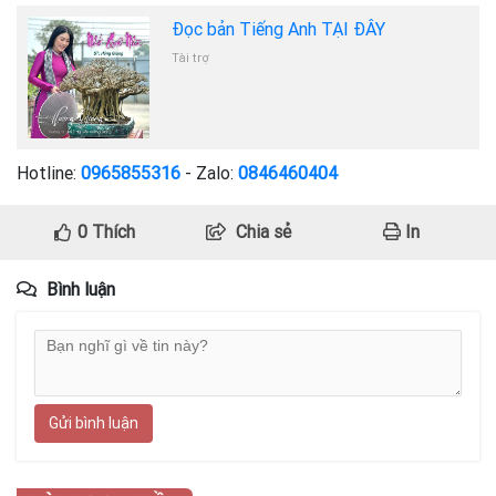
Đọc bản Tiếng Anh TẠI ĐÂY
Tài trợ
Hotline:
0965855316
- Zalo:
0846460404
0
Thích
Chia sẻ
In
Bình luận
Gửi bình luận