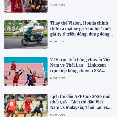
gây bất ngờ
4 giờ trước
Thay thế Vision, Honda chính
thức ra mắt xe ga ‘chủ lực’ mới
giá 35,6 triệu đồng, dùng động
cơ 125cc ngang SH Mode
4 giờ trước
VTV trực tiếp bóng chuyền Việt
Nam vs Thái Lan - Link xem
trực tiếp bóng chuyền SEA
V.Cup 2026 hôm nay 9/8
5 giờ trước
Lịch thi đấu AFF Cup 2026 mới
nhất 9/8 - Lịch thi đấu Việt
Nam vs Malaysia; Thái Lan vs
Singapore
6 giờ trước