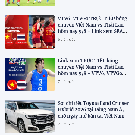
VTV6, VTVGo TRỰC TIẾP bóng
chuyền Việt Nam vs Thái Lan
hôm nay 9/8 - Link xem SEA
V.Cup 2026 mới nhất
6 giờ trước
Link xem TRỰC TIẾP bóng
chuyền Việt Nam vs Thái Lan
hôm nay 9/8 - VTV6, VTVGo
trực tiếp SEA V.Cup 2026 mới
7 giờ trước
nhất
Soi chi tiết Toyota Land Cruiser
Hybrid 2026 tại Đông Nam Á,
chờ ngày mở bán tại Việt Nam
7 giờ trước