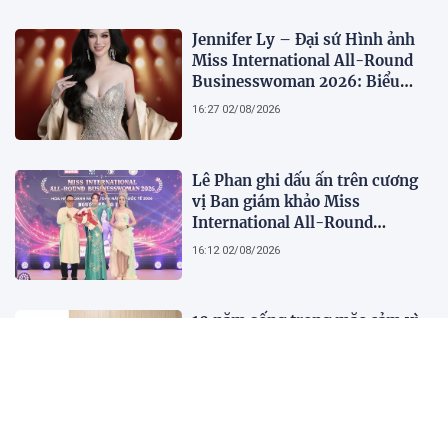
Jennifer Ly – Đại sứ Hình ảnh
Miss International All-Round
Businesswoman 2026: Biểu
tượng của nhan sắc, trí tuệ và
16:27 02/08/2026
bản lĩnh
Lê Phan ghi dấu ấn trên cương
vị Ban giám khảo Miss
International All-Round
Businesswoman 2026: Thanh
16:12 02/08/2026
lịch, trí tuệ và lan tỏa giá trị của
người phụ nữ hiện đại
10 năm sống trong mặc cảm vì
căn bệnh tưởng lây nhiễm
22:17 01/08/2026