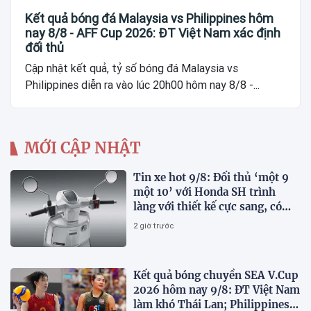
Kết quả bóng đá Malaysia vs Philippines hôm
nay 8/8 - AFF Cup 2026: ĐT Việt Nam xác định
đối thủ
Cập nhật kết quả, tỷ số bóng đá Malaysia vs
Philippines diễn ra vào lúc 20h00 hôm nay 8/8 -...
MỚI CẬP NHẬT
Tin xe hot 9/8: Đối thủ ‘một 9
một 10’ với Honda SH trình
làng với thiết kế cực sang, có
ABS 2 kênh, giá ‘mềm’
2 giờ trước
Kết quả bóng chuyền SEA V.Cup
2026 hôm nay 9/8: ĐT Việt Nam
làm khó Thái Lan; Philippines