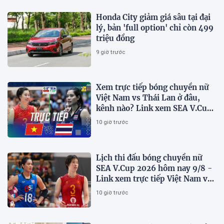
Honda City giảm giá sâu tại đại
lý, bản 'full option' chỉ còn 499
triệu đồng
9 giờ trước
Xem trực tiếp bóng chuyền nữ
Việt Nam vs Thái Lan ở đâu,
kênh nào? Link xem SEA V.Cup
2026 mới nhất
10 giờ trước
Lịch thi đấu bóng chuyền nữ
SEA V.Cup 2026 hôm nay 9/8 -
Link xem trực tiếp Việt Nam vs
Thái Lan
10 giờ trước