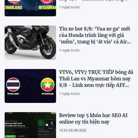
AFF Cup 2026 mới nhất
1 ngày trước
Tin xe hot 8/8: ‘Vua xe ga’ mới
của Honda trình làng với giá
‘mềm’, trang bị ‘át vía’ cả Air
Blade và SH
1 ngày trước
VTV6, VTV7 TRỰC TIẾP bóng đá
Thái Lan vs Myanmar hôm nay
8/8 - Link xem trực tiếp AFF
Cup 2026 mới nhất
1 ngày trước
Review top 5 khóa học SEO AI
online uy tín hiện nay
16:34 04/08/2026