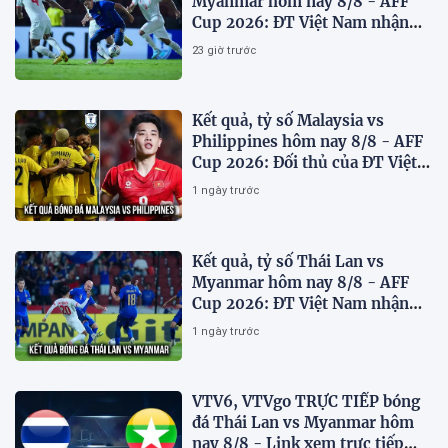
Myanmar hôm nay 8/8 - AFF
Cup 2026: ĐT Việt Nam nhận
'chiến thư'
23 giờ trước
Kết quả, tỷ số Malaysia vs
Philippines hôm nay 8/8 - AFF
Cup 2026: Đối thủ của ĐT Việt
Nam lộ diện
1 ngày trước
Kết quả, tỷ số Thái Lan vs
Myanmar hôm nay 8/8 - AFF
Cup 2026: ĐT Việt Nam nhận
tin vui
1 ngày trước
VTV6, VTVgo TRỰC TIẾP bóng
đá Thái Lan vs Myanmar hôm
nay 8/8 - Link xem trực tiếp