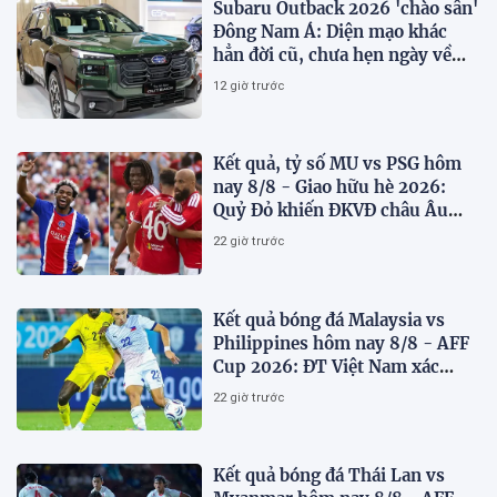
Subaru Outback 2026 'chào sân'
Đông Nam Á: Diện mạo khác
hẳn đời cũ, chưa hẹn ngày về
Việt Nam
12 giờ trước
Kết quả, tỷ số MU vs PSG hôm
nay 8/8 - Giao hữu hè 2026:
Quỷ Đỏ khiến ĐKVĐ châu Âu
toát mồ hôi
22 giờ trước
Kết quả bóng đá Malaysia vs
Philippines hôm nay 8/8 - AFF
Cup 2026: ĐT Việt Nam xác
định đối thủ
22 giờ trước
Kết quả bóng đá Thái Lan vs